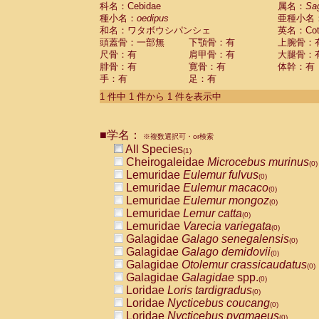
科名：Cebidae
Cebidae
Saguinus midas
属名：
Sa
(0)
種小名：
oedipus
亜種小名
Cebidae
Saguinus mystax
(0)
和名：ワタボウシパンシェ
英名：Cotto
Cebidae
Saguinus nigricollis
(0)
頭蓋骨：一部無
下顎骨：有
上腕骨：
Cebidae
Saguinus oedipus
(1)
尺骨：有
肩甲骨：有
大腿骨：
Cebidae
Saguinus weddelli
(0)
腓骨：有
寛骨：有
体幹：有
Cebidae
Saguinus
spp.
(0)
手：有
足：有
Cebidae
Aotus trivirgatus
(0)
Cebidae
Cebus albifrons
1 件中 1 件から 1 件を表示中
(0)
Cebidae
Cebus apella
(0)
Cebidae
Cebus capucinus
(0)
■学名：
Cebidae
Cebus nigrivittatus
※複数選択可・or検索
(0)
Cebidae
Cebus
spp.
All Species
(0)
(1)
Cebidae
Saimiri boliviensis
Cheirogaleidae
Microcebus murinus
(0)
(0)
Cebidae
Saimiri sciureus
Lemuridae
Eulemur fulvus
(0)
(0)
Atelidae
Alouatta caraya
Lemuridae
Eulemur macaco
(0)
(0)
Atelidae
Alouatta fusca
Lemuridae
Eulemur mongoz
(0)
(0)
Atelidae
Alouatta seniculus
Lemuridae
Lemur catta
(0)
(0)
Atelidae
Alouatta
spp.
Lemuridae
Varecia variegata
(0)
(0)
Atelidae
Ateles belzebuth
Galagidae
Galago senegalensis
(0)
(0)
Atelidae
Ateles geoffroyi
Galagidae
Galago demidovii
(0)
(0)
Atelidae
Ateles paniscus
Galagidae
Otolemur crassicaudatus
(0)
(0)
Atelidae
Ateles
spp.
Galagidae
Galagidae
spp.
(0)
(0)
Atelidae
Lagothrix lagothricha
Loridae
Loris tardigradus
(0)
(0)
Atelidae
Lagothrix lagothricha cana
Loridae
Nycticebus coucang
(0)
(0)
Pitheciidae
Cacajao calvus rubicundu
Loridae
Nycticebus pygmaeus
(0)