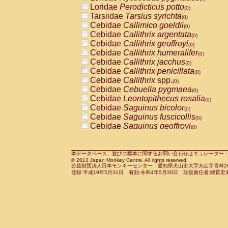
Pitheciidae
Callicebus cupreus
Loridae
Perodicticus potto
(0)
(0)
Pitheciidae
Callicebus donacophilus
Tarsiidae
Tarsius syrichta
(0
(0)
Pitheciidae
Callicebus moloch
Cebidae
Callimico goeldii
(0)
(0)
Pitheciidae
Callicebus torquatus
Cebidae
Callithrix argentata
(0)
(0)
Pitheciidae
Callicebus
spp.
Cebidae
Callithrix geoffroyi
(0)
(0)
Pitheciidae
Chiropotes satanas
Cebidae
Callithrix humeralifer
(0)
(0)
Pitheciidae
Pithecia monachus
Cebidae
Callithrix jacchus
(0)
(0)
Pitheciidae
Pithecia pithecia
Cebidae
Callithrix penicillata
(0)
(0)
Cercopithecidae
Cercocebus agilis
Cebidae
Callithrix
spp.
(0)
(0)
Cercopithecidae
Cercocebus galeritus
Cebidae
Cebuella pygmaea
(0)
Cercopithecidae
Cercocebus torquatu
Cebidae
Leontopithecus rosalia
(0)
Cercopithecidae
Cercocebus torquatus
Cebidae
Saguinus bicolor
(0)
Cercopithecidae
Cercocebus torquatu
Cebidae
Saguinus fuscicollis
(0)
Cercopithecidae
Cercocebus
hybrid
Cebidae
Saguinus geoffroyi
(0)
(0)
Cercopithecidae
Cercocebus
spp.
Cebidae
Saguinus imperator
(0)
(0)
Cercopithecidae
Lophocebus albigen
Cebidae
Saguinus labiatus
(0)
Cercopithecidae
Papio anubis
Cebidae
Saguinus leucopus
本データベース、並びに標本に関するお問い合わせはキュレーター・新宅勇太までお願い
(0)
(0)
© 2013 Japan Monkey Centre. All rights reserved.
Cercopithecidae
Papio cynocephalus
Cebidae
Saguinus midas
(
(0)
公益財団法人日本モンキーセンター 愛知県犬山市大字犬山字官林26番
Cercopithecidae
Papio hamadryas
Cebidae
Saguinus mystax
(0)
登録:平成19年5月31日 有効:令和4年5月30日 取扱責任者:綿貫宏
(0)
Cercopithecidae
Papio papio
Cebidae
Saguinus nigricollis
(0)
(0)
Cercopithecidae
Papio
spp.
Cebidae
Saguinus oedipus
(0)
(1)
Cercopithecidae
Mandrillus leucopha
Cebidae
Saguinus weddelli
(0)
Cercopithecidae
Mandrillus sphinx
Cebidae
Saguinus
spp.
(0)
(0)
Cercopithecidae
Theropithecus gelad
Cebidae
Aotus trivirgatus
(0)
Cercopithecidae
Macaca arctoides
Cebidae
Cebus albifrons
(0)
(0)