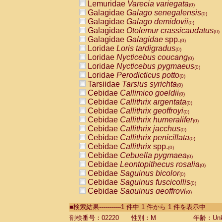
Lemuridae
Varecia variegata
(0)
Galagidae
Galago senegalensis
(0)
Galagidae
Galago demidovii
(0)
Galagidae
Otolemur crassicaudatus
(0)
Galagidae
Galagidae
spp.
(0)
Loridae
Loris tardigradus
(0)
Loridae
Nycticebus coucang
(0)
Loridae
Nycticebus pygmaeus
(0)
Loridae
Perodicticus potto
(0)
Tarsiidae
Tarsius syrichta
(0)
Cebidae
Callimico goeldii
(0)
Cebidae
Callithrix argentata
(0)
Cebidae
Callithrix geoffroyi
(0)
Cebidae
Callithrix humeralifer
(0)
Cebidae
Callithrix jacchus
(0)
Cebidae
Callithrix penicillata
(0)
Cebidae
Callithrix
spp.
(0)
Cebidae
Cebuella pygmaea
(0)
Cebidae
Leontopithecus rosalia
(0)
Cebidae
Saguinus bicolor
(0)
Cebidae
Saguinus fuscicollis
(0)
Cebidae
Saguinus geoffroyi
(0)
Cebidae
Saguinus imperator
(0)
■検索結果-----------1 件中 1 件から 1 件を表示中
Cebidae
Saguinus labiatus
(0)
Cebidae
Saguinus leucopus
剖検番号：02220
性別：M
年齢：Unk
(0)