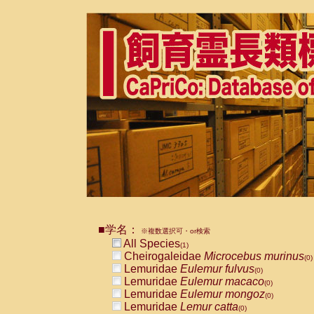
■学名：
※複数選択可・or検索
All Species
(1)
Cheirogaleidae
Microcebus murinus
(0)
Lemuridae
Eulemur fulvus
(0)
Lemuridae
Eulemur macaco
(0)
Lemuridae
Eulemur mongoz
(0)
Lemuridae
Lemur catta
(0)