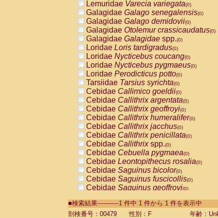
Lemuridae
Varecia variegata
(0)
Galagidae
Galago senegalensis
(0)
Galagidae
Galago demidovii
(0)
Galagidae
Otolemur crassicaudatus
(0)
Galagidae
Galagidae
spp.
(0)
Loridae
Loris tardigradus
(0)
Loridae
Nycticebus coucang
(0)
Loridae
Nycticebus pygmaeus
(0)
Loridae
Perodicticus potto
(0)
Tarsiidae
Tarsius syrichta
(0)
Cebidae
Callimico goeldii
(0)
Cebidae
Callithrix argentata
(0)
Cebidae
Callithrix geoffroyi
(0)
Cebidae
Callithrix humeralifer
(0)
Cebidae
Callithrix jacchus
(0)
Cebidae
Callithrix penicillata
(0)
Cebidae
Callithrix
spp.
(0)
Cebidae
Cebuella pygmaea
(0)
Cebidae
Leontopithecus rosalia
(0)
Cebidae
Saguinus bicolor
(0)
Cebidae
Saguinus fuscicollis
(0)
Cebidae
Saguinus geoffroyi
(0)
Cebidae
Saguinus imperator
(0)
■検索結果-----------1 件中 1 件から 1 件を表示中
Cebidae
Saguinus labiatus
(0)
Cebidae
Saguinus leucopus
剖検番号：00479
性別：F
年齢：Unk
(0)