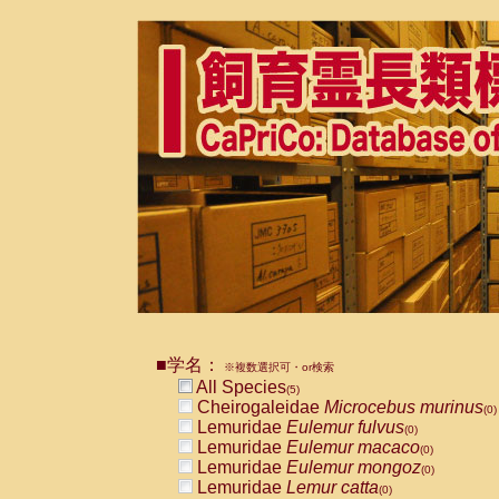
■学名：
※複数選択可・or検索
All Species
(5)
Cheirogaleidae
Microcebus murinus
(0)
Lemuridae
Eulemur fulvus
(0)
Lemuridae
Eulemur macaco
(0)
Lemuridae
Eulemur mongoz
(0)
Lemuridae
Lemur catta
(0)