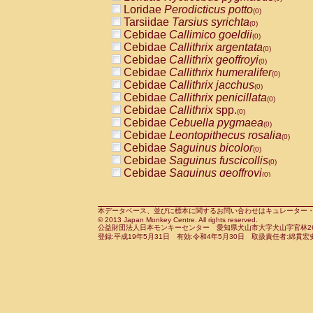
Pitheciidae
Callicebus cupreus
Loridae
Perodicticus potto
(0)
(0)
Pitheciidae
Callicebus donacophilus
Tarsiidae
Tarsius syrichta
(0
(0)
Pitheciidae
Callicebus moloch
Cebidae
Callimico goeldii
(0)
(0)
Pitheciidae
Callicebus torquatus
Cebidae
Callithrix argentata
(0)
(0)
Pitheciidae
Callicebus
spp.
Cebidae
Callithrix geoffroyi
(0)
(0)
Pitheciidae
Chiropotes satanas
Cebidae
Callithrix humeralifer
(0)
(0)
Pitheciidae
Pithecia monachus
Cebidae
Callithrix jacchus
(0)
(0)
Pitheciidae
Pithecia pithecia
Cebidae
Callithrix penicillata
(0)
(0)
Cercopithecidae
Cercocebus agilis
Cebidae
Callithrix
spp.
(0)
(0)
Cercopithecidae
Cercocebus galeritus
Cebidae
Cebuella pygmaea
(0)
Cercopithecidae
Cercocebus torquatu
Cebidae
Leontopithecus rosalia
(0)
Cercopithecidae
Cercocebus torquatus
Cebidae
Saguinus bicolor
(0)
Cercopithecidae
Cercocebus torquatu
Cebidae
Saguinus fuscicollis
(0)
Cercopithecidae
Cercocebus
hybrid
Cebidae
Saguinus geoffroyi
(0)
(0)
Cercopithecidae
Cercocebus
spp.
Cebidae
Saguinus imperator
(0)
(0)
Cercopithecidae
Lophocebus albigen
Cebidae
Saguinus labiatus
(0)
Cercopithecidae
Papio anubis
Cebidae
Saguinus leucopus
本データベース、並びに標本に関するお問い合わせはキュレーター・新宅勇太までお願い
(0)
(0)
© 2013 Japan Monkey Centre. All rights reserved.
Cercopithecidae
Papio cynocephalus
Cebidae
Saguinus midas
(
(0)
公益財団法人日本モンキーセンター 愛知県犬山市大字犬山字官林26番
Cercopithecidae
Papio hamadryas
Cebidae
Saguinus mystax
(0)
登録:平成19年5月31日 有効:令和4年5月30日 取扱責任者:綿貫宏
(0)
Cercopithecidae
Papio papio
Cebidae
Saguinus nigricollis
(0)
(1)
Cercopithecidae
Papio
spp.
Cebidae
Saguinus oedipus
(0)
(1)
Cercopithecidae
Mandrillus leucopha
Cebidae
Saguinus weddelli
(0)
Cercopithecidae
Mandrillus sphinx
Cebidae
Saguinus
spp.
(0)
(0)
Cercopithecidae
Theropithecus gelad
Cebidae
Aotus trivirgatus
(0)
Cercopithecidae
Macaca arctoides
Cebidae
Cebus albifrons
(0)
(0)