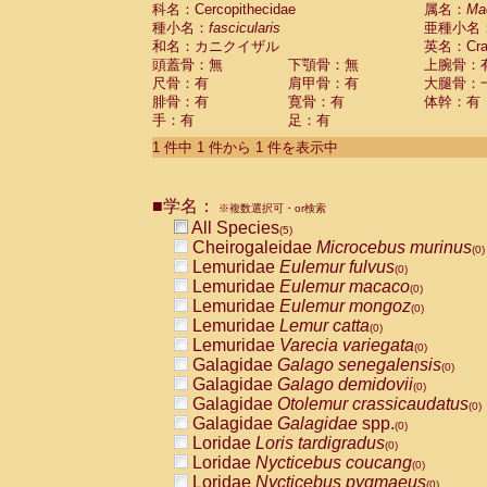
科名：Cercopithecidae
Cebidae
Saguinus midas
属名：
Ma
(0)
種小名：
fascicularis
亜種小名
Cebidae
Saguinus mystax
(0)
和名：カニクイザル
英名：Crab
Cebidae
Saguinus nigricollis
(1)
頭蓋骨：無
下顎骨：無
上腕骨：
Cebidae
Saguinus oedipus
(1)
尺骨：有
肩甲骨：有
大腿骨：
Cebidae
Saguinus weddelli
(0)
腓骨：有
寛骨：有
体幹：有
Cebidae
Saguinus
spp.
(0)
手：有
足：有
Cebidae
Aotus trivirgatus
(0)
Cebidae
Cebus albifrons
1 件中 1 件から 1 件を表示中
(0)
Cebidae
Cebus apella
(0)
Cebidae
Cebus capucinus
(0)
■学名：
Cebidae
Cebus nigrivittatus
※複数選択可・or検索
(0)
Cebidae
Cebus
spp.
All Species
(0)
(5)
Cebidae
Saimiri boliviensis
Cheirogaleidae
Microcebus murinus
(0)
(0)
Cebidae
Saimiri sciureus
Lemuridae
Eulemur fulvus
(0)
(0)
Atelidae
Alouatta caraya
Lemuridae
Eulemur macaco
(0)
(0)
Atelidae
Alouatta fusca
Lemuridae
Eulemur mongoz
(0)
(0)
Atelidae
Alouatta seniculus
Lemuridae
Lemur catta
(0)
(0)
Atelidae
Alouatta
spp.
Lemuridae
Varecia variegata
(0)
(0)
Atelidae
Ateles belzebuth
Galagidae
Galago senegalensis
(0)
(0)
Atelidae
Ateles geoffroyi
Galagidae
Galago demidovii
(0)
(0)
Atelidae
Ateles paniscus
Galagidae
Otolemur crassicaudatus
(0)
(0)
Atelidae
Ateles
spp.
Galagidae
Galagidae
spp.
(0)
(0)
Atelidae
Lagothrix lagothricha
Loridae
Loris tardigradus
(0)
(0)
Atelidae
Lagothrix lagothricha cana
Loridae
Nycticebus coucang
(0)
(0)
Pitheciidae
Cacajao calvus rubicundu
Loridae
Nycticebus pygmaeus
(0)