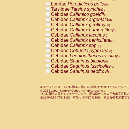
Pitheciidae
Callicebus cupreus
Loridae
Perodicticus potto
(0)
(0)
Pitheciidae
Callicebus donacophilus
Tarsiidae
Tarsius syrichta
(0
(0)
Pitheciidae
Callicebus moloch
Cebidae
Callimico goeldii
(0)
(0)
Pitheciidae
Callicebus torquatus
Cebidae
Callithrix argentata
(0)
(0)
Pitheciidae
Callicebus
spp.
Cebidae
Callithrix geoffroyi
(0)
(0)
Pitheciidae
Chiropotes satanas
Cebidae
Callithrix humeralifer
(0)
(0)
Pitheciidae
Pithecia monachus
Cebidae
Callithrix jacchus
(0)
(0)
Pitheciidae
Pithecia pithecia
Cebidae
Callithrix penicillata
(0)
(0)
Cercopithecidae
Cercocebus agilis
Cebidae
Callithrix
spp.
(0)
(0)
Cercopithecidae
Cercocebus galeritus
Cebidae
Cebuella pygmaea
(0)
Cercopithecidae
Cercocebus torquatu
Cebidae
Leontopithecus rosalia
(0)
Cercopithecidae
Cercocebus torquatus
Cebidae
Saguinus bicolor
(0)
Cercopithecidae
Cercocebus torquatu
Cebidae
Saguinus fuscicollis
(0)
Cercopithecidae
Cercocebus
hybrid
Cebidae
Saguinus geoffroyi
(0)
(0)
Cercopithecidae
Cercocebus
spp.
Cebidae
Saguinus imperator
(0)
(0)
Cercopithecidae
Lophocebus albigen
Cebidae
Saguinus labiatus
(0)
Cercopithecidae
Papio anubis
Cebidae
Saguinus leucopus
本データベース、並びに標本に関するお問い合わせはキュレーター・新宅勇太までお願い
(0)
(0)
© 2013 Japan Monkey Centre. All rights reserved.
Cercopithecidae
Papio cynocephalus
Cebidae
Saguinus midas
(
(0)
公益財団法人日本モンキーセンター 愛知県犬山市大字犬山字官林26番
Cercopithecidae
Papio hamadryas
Cebidae
Saguinus mystax
(0)
登録:平成19年5月31日 有効:令和4年5月30日 取扱責任者:綿貫宏
(0)
Cercopithecidae
Papio papio
Cebidae
Saguinus nigricollis
(0)
(0)
Cercopithecidae
Papio
spp.
Cebidae
Saguinus oedipus
(0)
(1)
Cercopithecidae
Mandrillus leucopha
Cebidae
Saguinus weddelli
(0)
Cercopithecidae
Mandrillus sphinx
Cebidae
Saguinus
spp.
(0)
(0)
Cercopithecidae
Theropithecus gelad
Cebidae
Aotus trivirgatus
(0)
Cercopithecidae
Macaca arctoides
Cebidae
Cebus albifrons
(0)
(0)