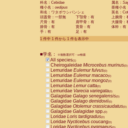
科名：Cebidae
Cebidae
Saguinus midas
属名：
Sa
(0)
種小名：
oedipus
亜種小名
Cebidae
Saguinus mystax
(0)
和名：ワタボウシパンシェ
英名：Cotto
Cebidae
Saguinus nigricollis
(0)
頭蓋骨：一部無
下顎骨：有
上腕骨：
Cebidae
Saguinus oedipus
(1)
尺骨：有
肩甲骨：有
大腿骨：
Cebidae
Saguinus weddelli
(0)
腓骨：有
寛骨：有
体幹：有
Cebidae
Saguinus
spp.
(0)
手：有
足：有
Cebidae
Aotus trivirgatus
(0)
Cebidae
Cebus albifrons
1 件中 1 件から 1 件を表示中
(0)
Cebidae
Cebus apella
(0)
Cebidae
Cebus capucinus
(0)
■学名：
Cebidae
Cebus nigrivittatus
※複数選択可・or検索
(0)
Cebidae
Cebus
spp.
All species
(0)
(1)
Cebidae
Saimiri boliviensis
Cheirogaleidae
Microcebus murinus
(0)
(0)
Cebidae
Saimiri sciureus
Lemuridae
Eulemur fulvus
(0)
(0)
Atelidae
Alouatta caraya
Lemuridae
Eulemur macaco
(0)
(0)
Atelidae
Alouatta fusca
Lemuridae
Eulemur mongoz
(0)
(0)
Atelidae
Alouatta seniculus
Lemuridae
Lemur catta
(0)
(0)
Atelidae
Alouatta
spp.
Lemuridae
Varecia variegata
(0)
(0)
Atelidae
Ateles belzebuth
Galagidae
Galago senegalensis
(0)
(0)
Atelidae
Ateles geoffroyi
Galagidae
Galago demidovii
(0)
(0)
Atelidae
Ateles paniscus
Galagidae
Otolemur crassicaudatus
(0)
(0)
Atelidae
Ateles
spp.
Galagidae
Galagidae
spp.
(0)
(0)
Atelidae
Lagothrix lagothricha
Loridae
Loris tardigradus
(0)
(0)
Atelidae
Lagothrix lagothricha cana
Loridae
Nycticebus coucang
(0)
(0)
Pitheciidae
Cacajao calvus rubicundu
Loridae
Nycticebus pygmaeus
(0)