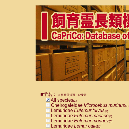
■学名：
※複数選択可・or検索
All species
(1)
Cheirogaleidae
Microcebus murinus
(0)
Lemuridae
Eulemur fulvus
(0)
Lemuridae
Eulemur macaco
(0)
Lemuridae
Eulemur mongoz
(0)
Lemuridae
Lemur catta
(0)