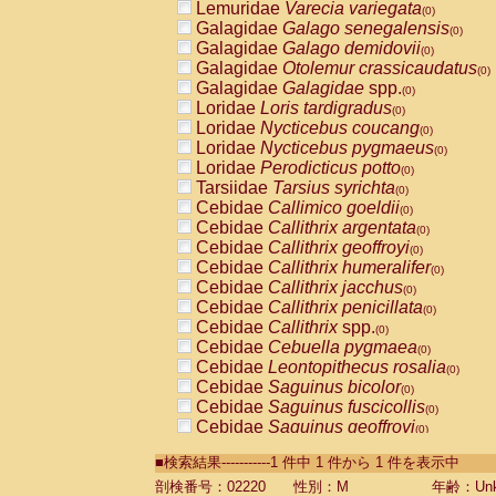
Lemuridae
Varecia variegata
(0)
Galagidae
Galago senegalensis
(0)
Galagidae
Galago demidovii
(0)
Galagidae
Otolemur crassicaudatus
(0)
Galagidae
Galagidae
spp.
(0)
Loridae
Loris tardigradus
(0)
Loridae
Nycticebus coucang
(0)
Loridae
Nycticebus pygmaeus
(0)
Loridae
Perodicticus potto
(0)
Tarsiidae
Tarsius syrichta
(0)
Cebidae
Callimico goeldii
(0)
Cebidae
Callithrix argentata
(0)
Cebidae
Callithrix geoffroyi
(0)
Cebidae
Callithrix humeralifer
(0)
Cebidae
Callithrix jacchus
(0)
Cebidae
Callithrix penicillata
(0)
Cebidae
Callithrix
spp.
(0)
Cebidae
Cebuella pygmaea
(0)
Cebidae
Leontopithecus rosalia
(0)
Cebidae
Saguinus bicolor
(0)
Cebidae
Saguinus fuscicollis
(0)
Cebidae
Saguinus geoffroyi
(0)
Cebidae
Saguinus imperator
(0)
■検索結果-----------1 件中 1 件から 1 件を表示中
Cebidae
Saguinus labiatus
(0)
Cebidae
Saguinus leucopus
剖検番号：02220
性別：M
年齢：Unk
(0)