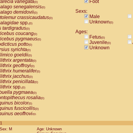
arecia variegata
Foot
(0)
alago senegalensis
(0)
Sexs:
alago demidovii
(0)
Male
tolemur crassicaudatus
(0)
Unknown
alagidae
spp.
(0)
(0)
s tardigradus
(0)
Ages:
ticebus coucang
(0)
Fetus
(0)
ticebus pygmaeus
(0)
Juvenile
(0)
dicticus potto
(0)
Unknown
rsius syrichta
(0)
limico goeldii
(0)
lithrix argentata
(0)
lithrix geoffroyi
(0)
lithrix humeralifer
(0)
lithrix jacchus
(0)
lithrix penicillata
(0)
lithrix
spp.
(0)
buella pygmaea
(0)
ntopithecus rosalia
(0)
uinus bicolor
(0)
uinus fuscicollis
(0)
uinus geoffroyi
(0)
uinus imperator
(0)
 1
uinus labiatus
(0)
Sex: M
Age: Unknown
guinus leucopus
(0)