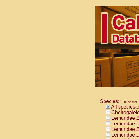
Species:
* OR search
All species
(1)
Cheirogalei
Lemuridae
E
Lemuridae
E
Lemuridae
E
Lemuridae
L