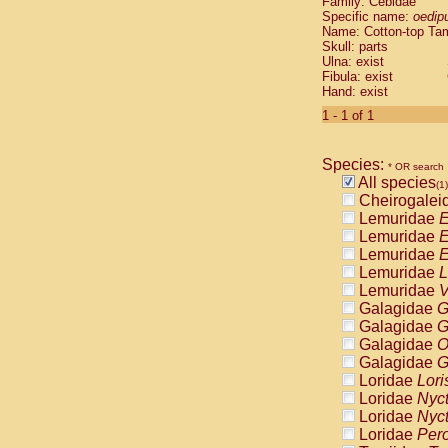
Family: Cebidae
Cebidae
Sa
Specific name:
oedip
Cebidae
Sa
Name: Cotton-top Ta
Cebidae
Sag
Skull: parts
Cebidae
Sa
Ulna: exist
Fibula: exist
Cebidae
Sag
Hand: exist
Cebidae
Sa
Cebidae
Aot
1 - 1 of 1
Cebidae
Ceb
Cebidae
Ceb
Species:
Cebidae
Ce
* OR search
All species
Cebidae
Ceb
(1)
Cheirogalei
Cebidae
Ce
Lemuridae
E
Cebidae
Sai
Lemuridae
E
Cebidae
Sai
Lemuridae
E
Atelidae
Alo
Lemuridae
L
Atelidae
Alo
Lemuridae
V
Atelidae
Alo
Galagidae
G
Atelidae
Alo
Galagidae
G
Atelidae
Ate
Galagidae
O
Atelidae
Ate
Galagidae
G
Atelidae
Ate
Loridae
Lori
Atelidae
Ate
Loridae
Nyc
Atelidae
Lag
Loridae
Nyc
Atelidae
Lag
Loridae
Pero
Pitheciidae