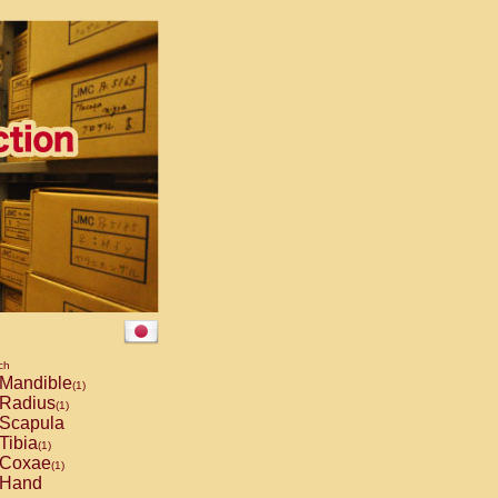
ch
Mandible
(1)
Radius
(1)
Scapula
Tibia
(1)
Coxae
(1)
Hand