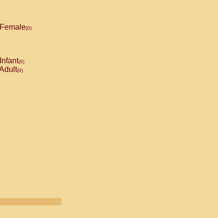
Female
(0)
Infant
(0)
Adult
(0)