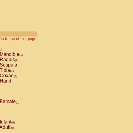
Go to top of this page.
ch
Mandible
(1)
Radius
(1)
Scapula
Tibia
(1)
Coxae
(1)
Hand
Female
(0)
Infant
(0)
Adult
(0)