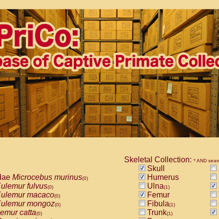
Skeletal Collection:
* AND sear
Skull
dae
Microcebus murinus
Humerus
(0)
ulemur fulvus
Ulna
(0)
(1)
ulemur macaco
Femur
(0)
ulemur mongoz
Fibula
(0)
(1)
emur catta
Trunk
(0)
(1)