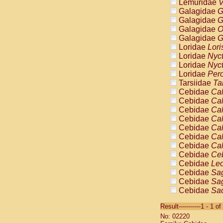
Lemuridae
V
Galagidae
G
Galagidae
G
Galagidae
O
Galagidae
G
Loridae
Lori
Loridae
Nyc
Loridae
Nyc
Loridae
Pero
Tarsiidae
Ta
Cebidae
Cal
Cebidae
Cal
Cebidae
Cal
Cebidae
Cal
Cebidae
Cal
Cebidae
Cal
Cebidae
Cal
Cebidae
Ce
Cebidae
Leo
Cebidae
Sag
Cebidae
Sag
Cebidae
Sag
Cebidae
Sag
Result-----------1 - 1 of
Cebidae
Sag
No: 02220
Cebidae
Sa