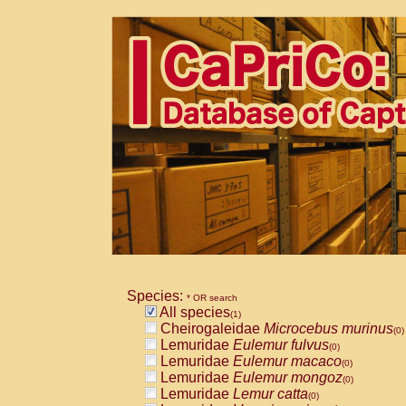
Species:
* OR search
All species
(1)
Cheirogaleidae
Microcebus murinus
(0)
Lemuridae
Eulemur fulvus
(0)
Lemuridae
Eulemur macaco
(0)
Lemuridae
Eulemur mongoz
(0)
Lemuridae
Lemur catta
(0)