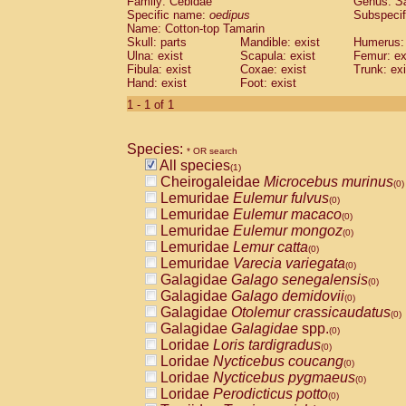
Family: Cebidae
Genus:
S
Cebidae
Saguinus midas
(0)
Specific name:
oedipus
Subspecif
Cebidae
Saguinus mystax
(0)
Name: Cotton-top Tamarin
Cebidae
Saguinus nigricollis
Skull: parts
Mandible: exist
(0)
Humerus: 
Cebidae
Saguinus oedipus
Ulna: exist
Scapula: exist
Femur: ex
(1)
Fibula: exist
Coxae: exist
Trunk: exi
Cebidae
Saguinus weddelli
(0)
Hand: exist
Foot: exist
Cebidae
Saguinus
spp.
(0)
Cebidae
Aotus trivirgatus
1 - 1 of 1
(0)
Cebidae
Cebus albifrons
(0)
Cebidae
Cebus apella
(0)
Species:
Cebidae
Cebus capucinus
* OR search
(0)
All species
Cebidae
Cebus nigrivittatus
(1)
(0)
Cheirogaleidae
Microcebus murinus
Cebidae
Cebus
spp.
(0)
(0)
Lemuridae
Eulemur fulvus
Cebidae
Saimiri boliviensis
(0)
(0)
Lemuridae
Eulemur macaco
Cebidae
Saimiri sciureus
(0)
(0)
Lemuridae
Eulemur mongoz
Atelidae
Alouatta caraya
(0)
(0)
Lemuridae
Lemur catta
Atelidae
Alouatta fusca
(0)
(0)
Lemuridae
Varecia variegata
Atelidae
Alouatta seniculus
(0)
(0)
Galagidae
Galago senegalensis
Atelidae
Alouatta
spp.
(0)
(0)
Galagidae
Galago demidovii
Atelidae
Ateles belzebuth
(0)
(0)
Galagidae
Otolemur crassicaudatus
Atelidae
Ateles geoffroyi
(0)
(0)
Galagidae
Galagidae
spp.
Atelidae
Ateles paniscus
(0)
(0)
Loridae
Loris tardigradus
Atelidae
Ateles
spp.
(0)
(0)
Loridae
Nycticebus coucang
Atelidae
Lagothrix lagothricha
(0)
(0)
Loridae
Nycticebus pygmaeus
Atelidae
Lagothrix lagothricha cana
(0)
(0)
Loridae
Perodicticus potto
Pitheciidae
Cacajao calvus rubicundu
(0)