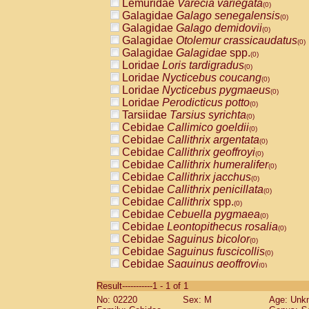
Lemuridae
Varecia variegata
(0)
Galagidae
Galago senegalensis
(0)
Galagidae
Galago demidovii
(0)
Galagidae
Otolemur crassicaudatus
(0)
Galagidae
Galagidae
spp.
(0)
Loridae
Loris tardigradus
(0)
Loridae
Nycticebus coucang
(0)
Loridae
Nycticebus pygmaeus
(0)
Loridae
Perodicticus potto
(0)
Tarsiidae
Tarsius syrichta
(0)
Cebidae
Callimico goeldii
(0)
Cebidae
Callithrix argentata
(0)
Cebidae
Callithrix geoffroyi
(0)
Cebidae
Callithrix humeralifer
(0)
Cebidae
Callithrix jacchus
(0)
Cebidae
Callithrix penicillata
(0)
Cebidae
Callithrix
spp.
(0)
Cebidae
Cebuella pygmaea
(0)
Cebidae
Leontopithecus rosalia
(0)
Cebidae
Saguinus bicolor
(0)
Cebidae
Saguinus fuscicollis
(0)
Cebidae
Saguinus geoffroyi
(0)
Cebidae
Saguinus imperator
(0)
Result-----------1 - 1 of 1
Cebidae
Saguinus labiatus
(0)
No: 02220
Sex: M
Age: Unk
Cebidae
Saguinus leucopus
(0)