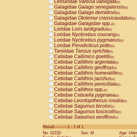
Lemuridae
Varecia variegata
(0)
Galagidae
Galago senegalensis
(0)
Galagidae
Galago demidovii
(0)
Galagidae
Otolemur crassicaudatus
(0)
Galagidae
Galagidae
spp.
(0)
Loridae
Loris tardigradus
(0)
Loridae
Nycticebus coucang
(0)
Loridae
Nycticebus pygmaeus
(0)
Loridae
Perodicticus potto
(0)
Tarsiidae
Tarsius syrichta
(0)
Cebidae
Callimico goeldii
(0)
Cebidae
Callithrix argentata
(0)
Cebidae
Callithrix geoffroyi
(0)
Cebidae
Callithrix humeralifer
(0)
Cebidae
Callithrix jacchus
(0)
Cebidae
Callithrix penicillata
(0)
Cebidae
Callithrix
spp.
(0)
Cebidae
Cebuella pygmaea
(0)
Cebidae
Leontopithecus rosalia
(0)
Cebidae
Saguinus bicolor
(0)
Cebidae
Saguinus fuscicollis
(0)
Cebidae
Saguinus geoffroyi
(0)
Cebidae
Saguinus imperator
(0)
Result-----------1 - 1 of 1
Cebidae
Saguinus labiatus
(0)
No: 02220
Sex: M
Age: Unk
Cebidae
Saguinus leucopus
(0)