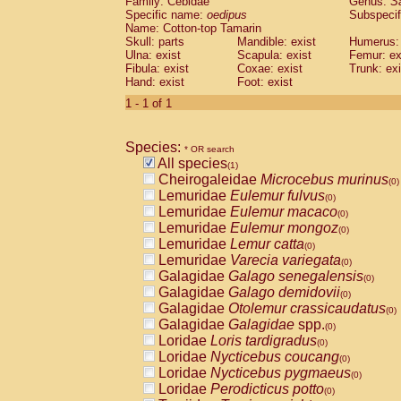
Family: Cebidae
Genus:
S
Cebidae
Saguinus midas
(0)
Specific name:
oedipus
Subspecif
Cebidae
Saguinus mystax
(0)
Name: Cotton-top Tamarin
Cebidae
Saguinus nigricollis
Skull: parts
Mandible: exist
(0)
Humerus: 
Cebidae
Saguinus oedipus
Ulna: exist
Scapula: exist
Femur: ex
(1)
Fibula: exist
Coxae: exist
Trunk: exi
Cebidae
Saguinus weddelli
(0)
Hand: exist
Foot: exist
Cebidae
Saguinus
spp.
(0)
Cebidae
Aotus trivirgatus
1 - 1 of 1
(0)
Cebidae
Cebus albifrons
(0)
Cebidae
Cebus apella
(0)
Species:
Cebidae
Cebus capucinus
* OR search
(0)
All species
Cebidae
Cebus nigrivittatus
(1)
(0)
Cheirogaleidae
Microcebus murinus
Cebidae
Cebus
spp.
(0)
(0)
Lemuridae
Eulemur fulvus
Cebidae
Saimiri boliviensis
(0)
(0)
Lemuridae
Eulemur macaco
Cebidae
Saimiri sciureus
(0)
(0)
Lemuridae
Eulemur mongoz
Atelidae
Alouatta caraya
(0)
(0)
Lemuridae
Lemur catta
Atelidae
Alouatta fusca
(0)
(0)
Lemuridae
Varecia variegata
Atelidae
Alouatta seniculus
(0)
(0)
Galagidae
Galago senegalensis
Atelidae
Alouatta
spp.
(0)
(0)
Galagidae
Galago demidovii
Atelidae
Ateles belzebuth
(0)
(0)
Galagidae
Otolemur crassicaudatus
Atelidae
Ateles geoffroyi
(0)
(0)
Galagidae
Galagidae
spp.
Atelidae
Ateles paniscus
(0)
(0)
Loridae
Loris tardigradus
Atelidae
Ateles
spp.
(0)
(0)
Loridae
Nycticebus coucang
Atelidae
Lagothrix lagothricha
(0)
(0)
Loridae
Nycticebus pygmaeus
Atelidae
Lagothrix lagothricha cana
(0)
(0)
Loridae
Perodicticus potto
Pitheciidae
Cacajao calvus rubicundu
(0)