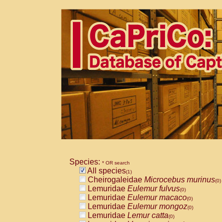
Species:
* OR search
All species
(1)
Cheirogaleidae
Microcebus murinus
(0)
Lemuridae
Eulemur fulvus
(0)
Lemuridae
Eulemur macaco
(0)
Lemuridae
Eulemur mongoz
(0)
Lemuridae
Lemur catta
(0)