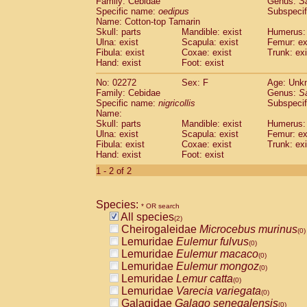
Family: Cebidae
Genus:
S
Cebidae
Saguinus midas
(0)
Specific name:
oedipus
Subspecif
Cebidae
Saguinus mystax
(0)
Name: Cotton-top Tamarin
Cebidae
Saguinus nigricollis
Skull: parts
Mandible: exist
(1)
Humerus: 
Cebidae
Saguinus oedipus
Ulna: exist
Scapula: exist
Femur: ex
(1)
Fibula: exist
Coxae: exist
Trunk: exi
Cebidae
Saguinus weddelli
(0)
Hand: exist
Foot: exist
Cebidae
Saguinus
spp.
(0)
Cebidae
Aotus trivirgatus
(0)
No: 02272
Sex: F
Age: Unk
Cebidae
Cebus albifrons
Family: Cebidae
Genus:
S
(0)
Cebidae
Cebus apella
Specific name:
nigricollis
Subspecif
(0)
Name:
Cebidae
Cebus capucinus
(0)
Skull: parts
Mandible: exist
Humerus: 
Cebidae
Cebus nigrivittatus
(0)
Ulna: exist
Scapula: exist
Femur: ex
Cebidae
Cebus
spp.
(0)
Fibula: exist
Coxae: exist
Trunk: exi
Cebidae
Saimiri boliviensis
Hand: exist
Foot: exist
(0)
Cebidae
Saimiri sciureus
(0)
1 - 2 of 2
Atelidae
Alouatta caraya
(0)
Atelidae
Alouatta fusca
(0)
Atelidae
Alouatta seniculus
Species:
(0)
* OR search
Atelidae
Alouatta
spp.
All species
(0)
(2)
Atelidae
Ateles belzebuth
Cheirogaleidae
Microcebus murinus
(0)
(0)
Atelidae
Ateles geoffroyi
Lemuridae
Eulemur fulvus
(0)
(0)
Atelidae
Ateles paniscus
Lemuridae
Eulemur macaco
(0)
(0)
Atelidae
Ateles
spp.
Lemuridae
Eulemur mongoz
(0)
(0)
Atelidae
Lagothrix lagothricha
Lemuridae
Lemur catta
(0)
(0)
Atelidae
Lagothrix lagothricha cana
Lemuridae
Varecia variegata
(0)
(0)
Pitheciidae
Cacajao calvus rubicundu
Galagidae
Galago senegalensis
(0)