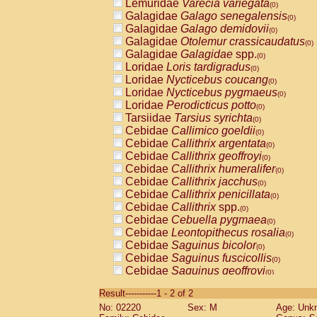
Lemuridae
Varecia variegata
(0)
Galagidae
Galago senegalensis
(0)
Galagidae
Galago demidovii
(0)
Galagidae
Otolemur crassicaudatus
(0)
Galagidae
Galagidae
spp.
(0)
Loridae
Loris tardigradus
(0)
Loridae
Nycticebus coucang
(0)
Loridae
Nycticebus pygmaeus
(0)
Loridae
Perodicticus potto
(0)
Tarsiidae
Tarsius syrichta
(0)
Cebidae
Callimico goeldii
(0)
Cebidae
Callithrix argentata
(0)
Cebidae
Callithrix geoffroyi
(0)
Cebidae
Callithrix humeralifer
(0)
Cebidae
Callithrix jacchus
(0)
Cebidae
Callithrix penicillata
(0)
Cebidae
Callithrix
spp.
(0)
Cebidae
Cebuella pygmaea
(0)
Cebidae
Leontopithecus rosalia
(0)
Cebidae
Saguinus bicolor
(0)
Cebidae
Saguinus fuscicollis
(0)
Cebidae
Saguinus geoffroyi
(0)
Cebidae
Saguinus imperator
(0)
Result-----------1 - 2 of 2
Cebidae
Saguinus labiatus
(0)
No: 02220
Sex: M
Age: Unk
Cebidae
Saguinus leucopus
(0)