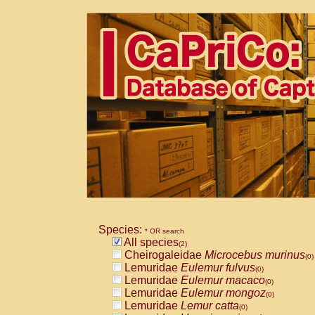
Species:
* OR search
All species
(2)
Cheirogaleidae
Microcebus murinus
(0)
Lemuridae
Eulemur fulvus
(0)
Lemuridae
Eulemur macaco
(0)
Lemuridae
Eulemur mongoz
(0)
Lemuridae
Lemur catta
(0)