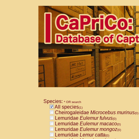
Species:
* OR search
All species
(1)
Cheirogaleidae
Microcebus murinus
(0)
Lemuridae
Eulemur fulvus
(0)
Lemuridae
Eulemur macaco
(0)
Lemuridae
Eulemur mongoz
(0)
Lemuridae
Lemur catta
(0)