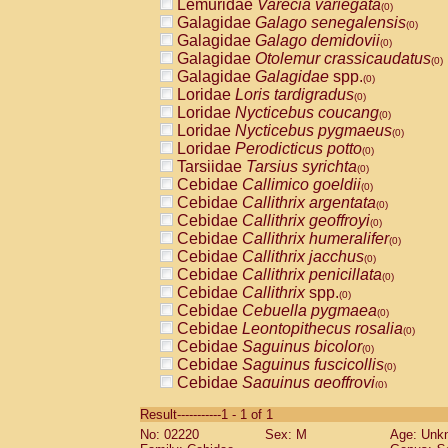
Lemuridae
Varecia variegata
(0)
Galagidae
Galago senegalensis
(0)
Galagidae
Galago demidovii
(0)
Galagidae
Otolemur crassicaudatus
(0)
Galagidae
Galagidae
spp.
(0)
Loridae
Loris tardigradus
(0)
Loridae
Nycticebus coucang
(0)
Loridae
Nycticebus pygmaeus
(0)
Loridae
Perodicticus potto
(0)
Tarsiidae
Tarsius syrichta
(0)
Cebidae
Callimico goeldii
(0)
Cebidae
Callithrix argentata
(0)
Cebidae
Callithrix geoffroyi
(0)
Cebidae
Callithrix humeralifer
(0)
Cebidae
Callithrix jacchus
(0)
Cebidae
Callithrix penicillata
(0)
Cebidae
Callithrix
spp.
(0)
Cebidae
Cebuella pygmaea
(0)
Cebidae
Leontopithecus rosalia
(0)
Cebidae
Saguinus bicolor
(0)
Cebidae
Saguinus fuscicollis
(0)
Cebidae
Saguinus geoffroyi
(0)
Cebidae
Saguinus imperator
(0)
Result-----------1 - 1 of 1
Cebidae
Saguinus labiatus
(0)
No: 02220
Sex: M
Age: Unk
Cebidae
Saguinus leucopus
(0)