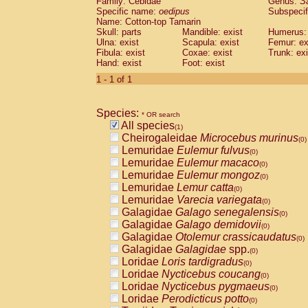
Family: Cebidae
Genus:
S
Cebidae
Saguinus midas
(0)
Specific name:
oedipus
Subspecif
Cebidae
Saguinus mystax
(0)
Name: Cotton-top Tamarin
Cebidae
Saguinus nigricollis
Skull: parts
Mandible: exist
(0)
Humerus: 
Cebidae
Saguinus oedipus
Ulna: exist
Scapula: exist
Femur: ex
(1)
Fibula: exist
Coxae: exist
Trunk: exi
Cebidae
Saguinus weddelli
(0)
Hand: exist
Foot: exist
Cebidae
Saguinus
spp.
(0)
Cebidae
Aotus trivirgatus
1 - 1 of 1
(0)
Cebidae
Cebus albifrons
(0)
Cebidae
Cebus apella
(0)
Species:
Cebidae
Cebus capucinus
* OR search
(0)
All species
Cebidae
Cebus nigrivittatus
(1)
(0)
Cheirogaleidae
Microcebus murinus
Cebidae
Cebus
spp.
(0)
(0)
Lemuridae
Eulemur fulvus
Cebidae
Saimiri boliviensis
(0)
(0)
Lemuridae
Eulemur macaco
Cebidae
Saimiri sciureus
(0)
(0)
Lemuridae
Eulemur mongoz
Atelidae
Alouatta caraya
(0)
(0)
Lemuridae
Lemur catta
Atelidae
Alouatta fusca
(0)
(0)
Lemuridae
Varecia variegata
Atelidae
Alouatta seniculus
(0)
(0)
Galagidae
Galago senegalensis
Atelidae
Alouatta
spp.
(0)
(0)
Galagidae
Galago demidovii
Atelidae
Ateles belzebuth
(0)
(0)
Galagidae
Otolemur crassicaudatus
Atelidae
Ateles geoffroyi
(0)
(0)
Galagidae
Galagidae
spp.
Atelidae
Ateles paniscus
(0)
(0)
Loridae
Loris tardigradus
Atelidae
Ateles
spp.
(0)
(0)
Loridae
Nycticebus coucang
Atelidae
Lagothrix lagothricha
(0)
(0)
Loridae
Nycticebus pygmaeus
Atelidae
Lagothrix lagothricha cana
(0)
(0)
Loridae
Perodicticus potto
Pitheciidae
Cacajao calvus rubicundu
(0)