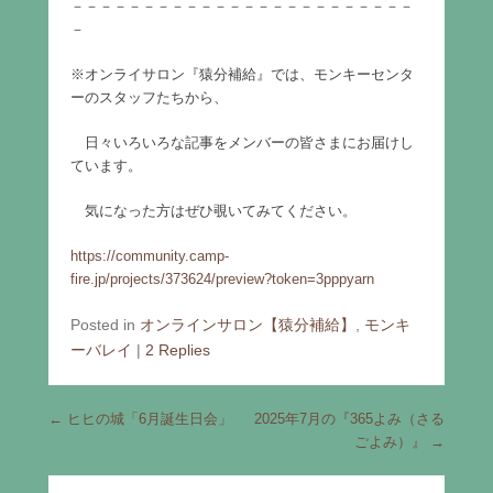
－－－－－－－－－－－－－－－－－－－－－－－－
－
※オンライサロン『猿分補給』では、モンキーセンタ
ーのスタッフたちから、
日々いろいろな記事をメンバーの皆さまにお届けし
ています。
気になった方はぜひ覗いてみてください。
https://community.camp-
fire.jp/projects/373624/preview?token=3pppyarn
Posted in
オンラインサロン【猿分補給】
,
モンキ
ーバレイ
|
2 Replies
Post navigation
←
ヒヒの城「6月誕生日会」
2025年7月の『365よみ（さる
ごよみ）』
→