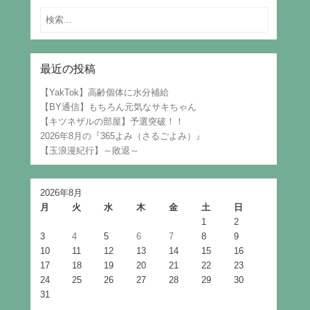
Search
最近の投稿
【YakTok】高齢個体に水分補給
【BY通信】もちろん元気なサキちゃん
【キツネザルの部屋】予選突破！！
2026年8月の『365よみ（さるごよみ）』
【玉浪漫紀行】～敗退～
2026年8月
月
火
水
木
金
土
日
1
2
3
4
5
6
7
8
9
10
11
12
13
14
15
16
17
18
19
20
21
22
23
24
25
26
27
28
29
30
31