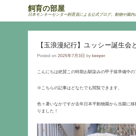
飼育の部屋
日本モンキーセンター飼育員による公式ブログ。動物や園内
Secondary Menu
【玉浪漫紀行】ユッシー誕生会
Posted on
2025年7月3日
by
keeper
こんにちは絶賛この時期お馴染みの甲子猿準備中の
※こちらの記事はどなたでも閲覧できます。
色々暑いなかですが去年日本平動物園から当園に移動
りました！