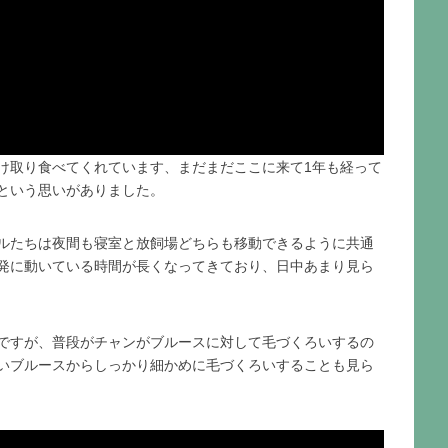
け取り食べてくれています、まだまだここに来て1年も経って
という思いがありました。
ルたちは夜間も寝室と放飼場どちらも移動できるように共通
発に動いている時間が長くなってきており、日中あまり見ら
ですが、普段がチャンがブルースに対して毛づくろいするの
いブルースからしっかり細かめに毛づくろいすることも見ら