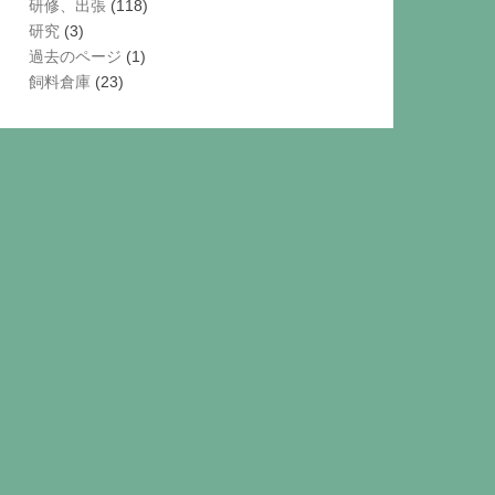
研修、出張
(118)
研究
(3)
過去のページ
(1)
飼料倉庫
(23)