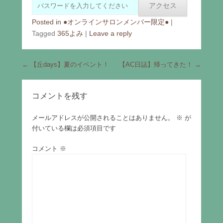
Posted in
●オンラインサロンメンバー限定●
|
Tagged
365よみ
|
Leave a reply
Post navigation
←
【丘days】夏のイベント！
【AC日誌】帰ってきた！
→
コメントを残す
メールアドレスが公開されることはありません。
※
が
付いている欄は必須項目です
コメント
※