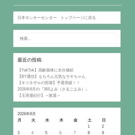
日本モンキーセンター トップページに戻る
Search
最近の投稿
【YakTok】高齢個体に水分補給
【BY通信】もちろん元気なサキちゃん
【キツネザルの部屋】予選突破！！
2026年8月の『365よみ（さるごよみ）』
【玉浪漫紀行】～敗退～
2026年8月
月
火
水
木
金
土
日
1
2
3
4
5
6
7
8
9