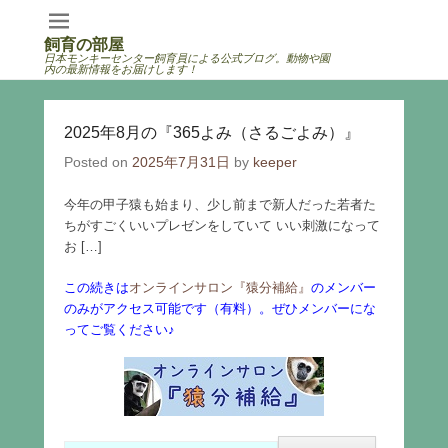
飼育の部屋
日本モンキーセンター飼育員による公式ブログ。動物や園
内の最新情報をお届けします！
2025年8月の『365よみ（さるごよみ）』
Posted on
2025年7月31日
by
keeper
今年の甲子猿も始まり、少し前まで新人だった若者た
ちがすごくいいプレゼンをしていて いい刺激になって
お […]
この続きは
オンラインサロン『猿分補給』
のメンバー
のみがアクセス可能です（有料）。ぜひメンバーにな
ってご覧ください♪