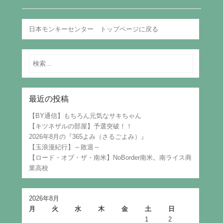
日本モンキーセンター トップページに戻る
Search
最近の投稿
【BY通信】もちろん元気なサキちゃん
【キツネザルの部屋】予選突破！！
2026年8月の『365よみ（さるごよみ）』
【玉浪漫紀行】～敗退～
【ロード・オブ・ザ・南米】NoBorder南米。南ライス商
業高校
2026年8月
月
火
水
木
金
土
日
1
2