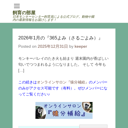
飼育の部屋
日本モンキーセンター飼育員による公式ブログ。動物や園
内の最新情報をお届けします！
2026年1月の『365よみ（さるごよみ）』
Posted on
2025年12月31日
by
keeper
モンキーバレイのたき火も始まり 週末園内が香ばしい
匂いでつつまれるようになりました。 そして 今年も
[…]
この続きは
オンラインサロン『猿分補給』
のメンバー
のみがアクセス可能です（有料）。ぜひメンバーにな
ってご覧ください♪