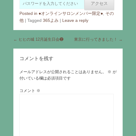
Posted in
●オンラインサロンメンバー限定●
,
その
他
|
Tagged
365よみ
|
Leave a reply
Post navigation
←
ヒヒの城 12月誕生日会❷
東京に行ってきました！
→
コメントを残す
メールアドレスが公開されることはありません。
※
が
付いている欄は必須項目です
コメント
※