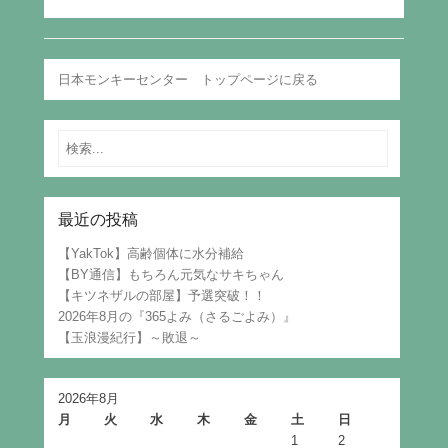
日本モンキーセンター トップページに戻る
Search
最近の投稿
【YakTok】高齢個体に水分補給
【BY通信】もちろん元気なサキちゃん
【キツネザルの部屋】予選突破！！
2026年8月の『365よみ（さるごよみ）』
【玉浪漫紀行】～敗退～
2026年8月
月
火
水
木
金
土
日
1
2