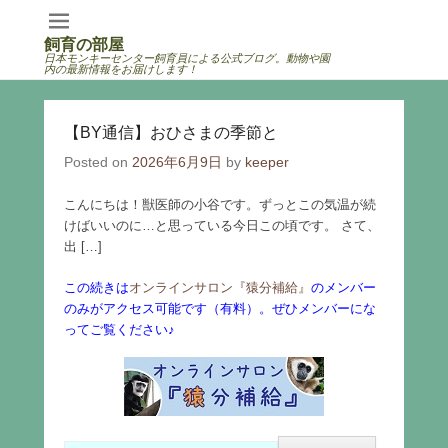
飼育の部屋
日本モンキーセンター飼育員による公式ブログ。動物や園
内の最新情報をお届けします！
【BY通信】おひさまの季節と
Posted on
2026年6月9日
by
keeper
こんにちは！獣医師の小谷です。ずっとこの気温が続
けばいいのに…と思っている今日この頃です。 さて、
出 […]
この続きは
オンラインサロン『猿分補給』
のメンバー
のみがアクセス可能です（有料）。ぜひメンバーにな
ってご覧ください♪