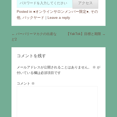
Posted in
●オンラインサロンメンバー限定●
,
その
他
,
バックヤード
|
Leave a reply
Post navigation
←
バーバリーマカクの出産な
【YakTok】目標と期限
→
ど2
コメントを残す
メールアドレスが公開されることはありません。
※
が
付いている欄は必須項目です
コメント
※