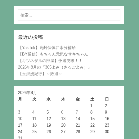
Search
最近の投稿
【YakTok】高齢個体に水分補給
【BY通信】もちろん元気なサキちゃん
【キツネザルの部屋】予選突破！！
2026年8月の『365よみ（さるごよみ）』
【玉浪漫紀行】～敗退～
2026年8月
月
火
水
木
金
土
日
1
2
3
4
5
6
7
8
9
10
11
12
13
14
15
16
17
18
19
20
21
22
23
24
25
26
27
28
29
30
31