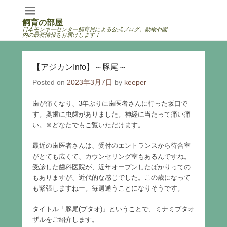
飼育の部屋
日本モンキーセンター飼育員による公式ブログ。動物や園
内の最新情報をお届けします！
【アジカンInfo】～豚尾～
Posted on
2023年3月7日
by
keeper
歯が痛くなり、3年ぶりに歯医者さんに行った坂口で
す。奥歯に虫歯がありました。神経に当たって痛い痛
い。※どなたでもご覧いただけます。
最近の歯医者さんは、受付のエントランスから待合室
がとても広くて、カウンセリング室もあるんですね。
受診した歯科医院が、近年オープンしたばかりっての
もありますが、近代的な感じでした。この歳になって
も緊張しますねー。毎週通うことになりそうです。
タイトル「豚尾(ブタオ)」ということで、ミナミブタオ
ザルをご紹介します。