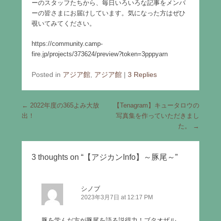
ーのスタッフたちから、毎日いろいろな記事をメンバ
ーの皆さまにお届けしています。気になった方はぜひ
覗いてみてください。
https://community.camp-
fire.jp/projects/373624/preview?token=3pppyarn
Posted in
アジア館
,
アジア館
|
3 Replies
Post navigation
←
2022年度の365よみ大放
【Tenagram】キュータロウの
出！
写真集を作っていただきまし
た。
→
3 thoughts on “
【アジカンInfo】～豚尾～
”
シノブ
2023年3月7日 at 12:17 PM
豚を学んだ方が豚尾を語る説得力！ブタオザル