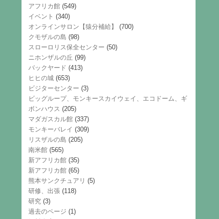
アフリカ館
(549)
イベント
(340)
オンラインサロン【猿分補給】
(700)
クモザルの島
(98)
スローロリス保全センター
(50)
ニホンザルの丘
(99)
バックヤード
(413)
ヒヒの城
(653)
ビジターセンター
(3)
ビッグループ、モンキースカイウェイ、エコドーム、ギ
ボンハウス
(205)
マダガスカル館
(337)
モンキーバレイ
(309)
リスザルの島
(205)
南米館
(565)
新アフリカ館
(35)
新アフリカ館
(65)
熊本サンクチュアリ
(5)
研修、出張
(118)
研究
(3)
過去のページ
(1)