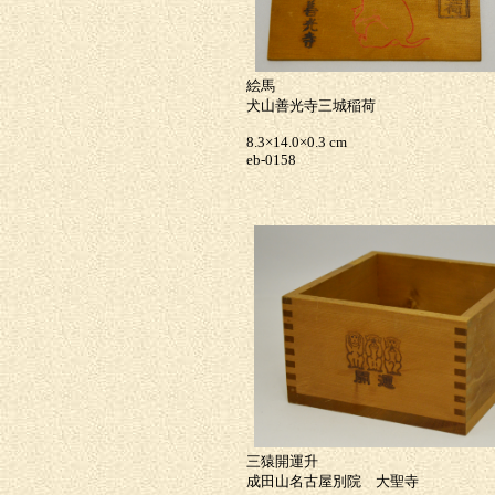
絵馬
犬山善光寺三城稲荷
8.3×14.0×0.3 cm
eb-0158
三猿開運升
成田山名古屋別院 大聖寺