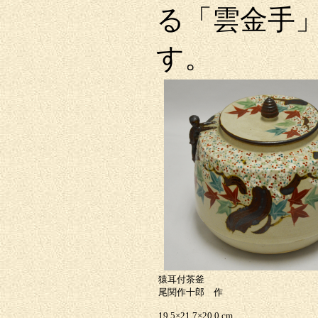
る「雲金手
す。
猿耳付茶釜
尾関作十郎 作
19.5×21.7×20.0 cm