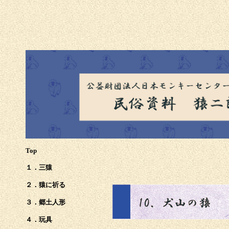
Top
１．三猿
２．猿に祈る
３．郷土人形
４．玩具