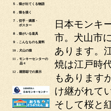
５．猿が出てくる物語
６．猿を描く
７．切手・燐票・
日本モンキ
ポスター
８．猿がいる道具
市。犬山市
９．こんなものも資料
あります。
10．犬山の猿
11．モンキーセンターの
焼は江戸時
品々
12．堀部邸での展示
もあります
け継がれて
そして桜と