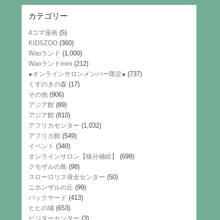
歴
カテゴリー
4コマ漫画
(5)
KIDSZOO
(360)
Waoランド
(1,000)
Waoランドmini
(212)
●オンラインサロンメンバー限定●
(737)
くすのきの森
(17)
その他
(906)
アジア館
(89)
アジア館
(810)
アフリカセンター
(1,032)
アフリカ館
(549)
イベント
(340)
オンラインサロン【猿分補給】
(699)
クモザルの島
(98)
スローロリス保全センター
(50)
ニホンザルの丘
(99)
バックヤード
(413)
ヒヒの城
(653)
ビジターセンター
(3)