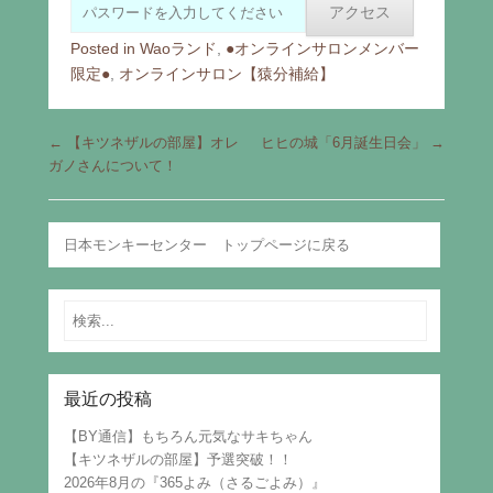
Posted in
Waoランド
,
●オンラインサロンメンバー
限定●
,
オンラインサロン【猿分補給】
Post navigation
←
【キツネザルの部屋】オレ
ヒヒの城「6月誕生日会」
→
ガノさんについて！
日本モンキーセンター トップページに戻る
Search
最近の投稿
【BY通信】もちろん元気なサキちゃん
【キツネザルの部屋】予選突破！！
2026年8月の『365よみ（さるごよみ）』