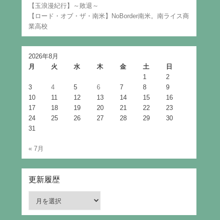
【玉浪漫紀行】～敗退～
【ロード・オブ・ザ・南米】NoBorder南米。南ライス商
業高校
2026年8月
月
火
水
木
金
土
日
1
2
3
4
5
6
7
8
9
10
11
12
13
14
15
16
17
18
19
20
21
22
23
24
25
26
27
28
29
30
31
« 7月
更新履歴
更
新
履