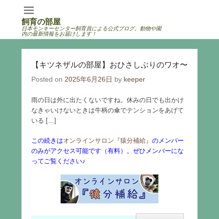
飼育の部屋
日本モンキーセンター飼育員による公式ブログ。動物や園
内の最新情報をお届けします！
【キツネザルの部屋】おひさしぶりのワオ〜
Posted on
2025年6月26日
by
keeper
雨の日は外に出たくないですね。休みの日でも出かけ
なきゃいけないときは牛柄の傘でテンションをあげて
いる […]
この続きは
オンラインサロン『猿分補給』
のメンバー
のみがアクセス可能です（有料）。ぜひメンバーにな
ってご覧ください♪