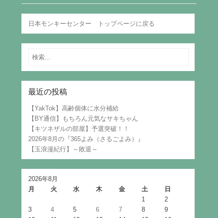
日本モンキーセンター トップページに戻る
Search
最近の投稿
【YakTok】高齢個体に水分補給
【BY通信】もちろん元気なサキちゃん
【キツネザルの部屋】予選突破！！
2026年8月の『365よみ（さるごよみ）』
【玉浪漫紀行】～敗退～
2026年8月
月
火
水
木
金
土
日
1
2
3
4
5
6
7
8
9