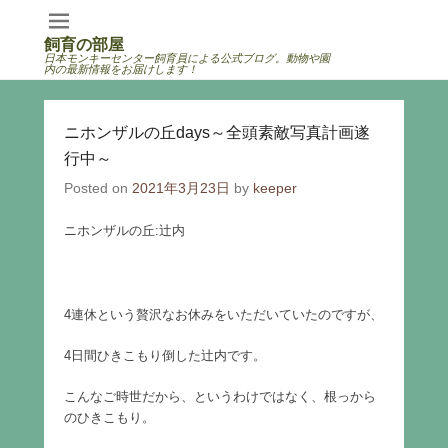
飼育の部屋
日本モンキーセンター飼育員による公式ブログ。動物や園
内の最新情報をお届けします！
ニホンザルの丘days～全頭素敵写真計画遂
行中～
Posted on
2021年3月23日
by
keeper
ニホンザルの丘:辻内
4連休という贅沢なお休みをいただいていたのですが、
4日間ひきこもり倒した辻内です。
こんなご時世だから、というわけではなく、根っから
のひきこもり。