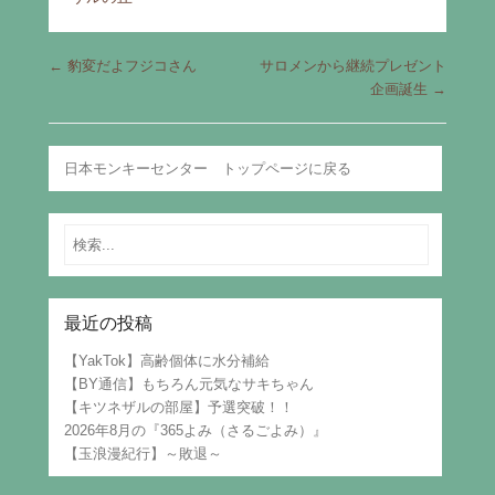
Post navigation
←
豹変だよフジコさん
サロメンから継続プレゼント
企画誕生
→
日本モンキーセンター トップページに戻る
Search
最近の投稿
【YakTok】高齢個体に水分補給
【BY通信】もちろん元気なサキちゃん
【キツネザルの部屋】予選突破！！
2026年8月の『365よみ（さるごよみ）』
【玉浪漫紀行】～敗退～