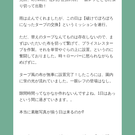
り切って出勤！
雨は止んでくれましたが、この日は【破けてぼろぼろ
になったタープの交換】というミッションを遂行。
ただ、替えのタープなんてものは存在しないので、ま
ずはいただいた布を切って繋げて、プライスレスター
プを作製。それを単管やぐらの上に設置。というのに
奮闘しておりました。時々ローバーに怒られながらも
めげずに。
タープ風の布が無事に設置完了！したころには、園内
に蛍の光が流れていました。一眼レフの登場はなし。
隙間時間ってなかなか作れないんですよね。1日はあっ
という間に過ぎていきます。。
本当に素敵写真が揃う日は来るのか⁉︎