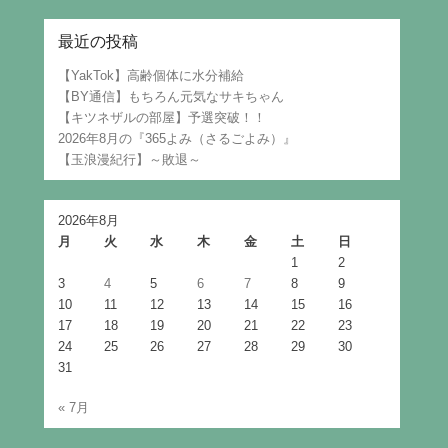
最近の投稿
【YakTok】高齢個体に水分補給
【BY通信】もちろん元気なサキちゃん
【キツネザルの部屋】予選突破！！
2026年8月の『365よみ（さるごよみ）』
【玉浪漫紀行】～敗退～
2026年8月
月
火
水
木
金
土
日
1
2
3
4
5
6
7
8
9
10
11
12
13
14
15
16
17
18
19
20
21
22
23
24
25
26
27
28
29
30
31
« 7月