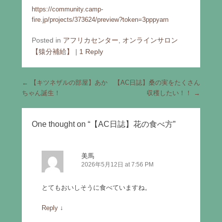
https://community.camp-
fire.jp/projects/373624/preview?token=3pppyarn
Posted in
アフリカセンター
,
オンラインサロン
【猿分補給】
|
1 Reply
Post navigation
←
【キツネザルの部屋】あか
【AC日誌】桑の実をたくさん
ちゃん誕生！
収穫したい！！
→
One thought on “
【AC日誌】花の食べ方
”
美馬
2026年5月12日 at 7:56 PM
とてもおいしそうに食べていますね。
Reply
↓