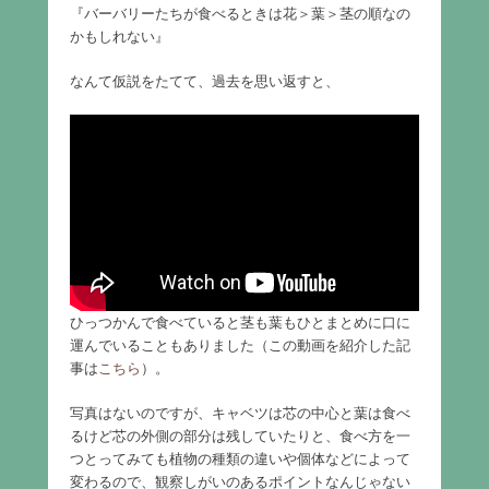
『バーバリーたちが食べるときは花＞葉＞茎の順なの
かもしれない』
なんて仮説をたてて、過去を思い返すと、
ひっつかんで食べていると茎も葉もひとまとめに口に
運んでいることもありました（この動画を紹介した記
事は
こちら
）。
写真はないのですが、キャベツは芯の中心と葉は食べ
るけど芯の外側の部分は残していたりと、食べ方を一
つとってみても植物の種類の違いや個体などによって
変わるので、観察しがいのあるポイントなんじゃない