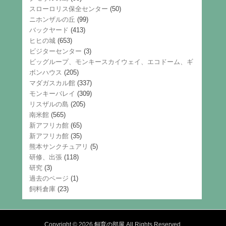
スローロリス保全センター
(50)
ニホンザルの丘
(99)
バックヤード
(413)
ヒヒの城
(653)
ビジターセンター
(3)
ビッグループ、モンキースカイウェイ、エコドーム、ギ
ボンハウス
(205)
マダガスカル館
(337)
モンキーバレイ
(309)
リスザルの島
(205)
南米館
(565)
新アフリカ館
(65)
新アフリカ館
(35)
熊本サンクチュアリ
(5)
研修、出張
(118)
研究
(3)
過去のページ
(1)
飼料倉庫
(23)
Copyright © 2026
飼育の部屋
All Rights Reserved.