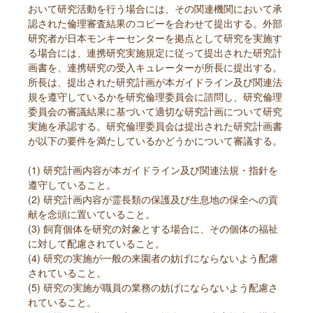
おいて研究活動を行う場合には、その関連機関において承
認された倫理審査結果のコピーを合わせて提出する。外部
研究者が日本モンキーセンターを拠点として研究を実施す
る場合には、連携研究実施規定に従って提出された研究計
画書を、連携研究の受入キュレーターが所長に提出する。
所長は、提出された研究計画が本ガイドライン及び関連法
規を遵守しているかを研究倫理委員会に諮問し、研究倫理
委員会の審議結果に基づいて適切な研究計画について研究
実施を承認する。研究倫理委員会は提出された研究計画書
が以下の要件を満たしているかどうかについて審議する。
(1) 研究計画内容が本ガイドライン及び関連法規・指針を
遵守していること。
(2) 研究計画内容が霊長類の保護及び生息地の保全への貢
献を念頭に置いていること。
(3) 飼育個体を研究の対象とする場合に、その個体の福祉
に対して配慮されていること。
(4) 研究の実施が一般の来園者の妨げにならないよう配慮
されていること。
(5) 研究の実施が職員の業務の妨げにならないよう配慮さ
れていること。