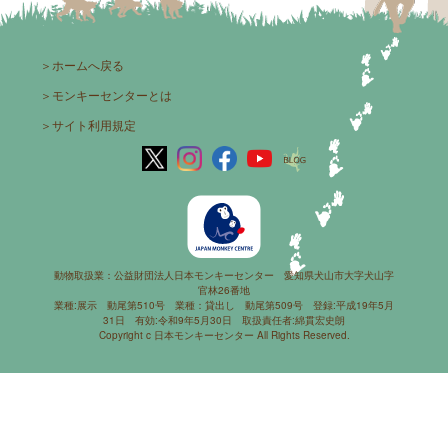
＞
ホームへ戻る
＞
モンキーセンターとは
＞
サイト利用規定
動物取扱業：公益財団法人日本モンキーセンター 愛知県犬山市大字犬山字
官林26番地
業種:展示 動尾第510号 業種：貸出し 動尾第509号 登録:平成19年5月
31日 有効:令和9年5月30日 取扱責任者:綿貫宏史朗
Copyright c 日本モンキーセンター All Rights Reserved.