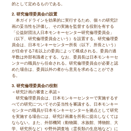
的として定めるものである。
2. 研究倫理委員会の設置
本ガイドラインを効果的に実行するため、個々の研究計
画の妥当性を評価し、その実施を監督する役割を有する
「公益財団法人日本モンキーセンター研究倫理委員会」
（以下、研究倫理委員会という）を設置する。研究倫理委
員会は、日本モンキーセンター所長（以下、所長という）
が任命する7名以上の委員によって構成される。委員の過
半数は外部有識者とする。なお、委員長は日本モンキーセ
ンターの職員から任命される。研究倫理委員会が必要と認
めた場合は、委員以外の者から意見を求めることができ
る。
3. 研究倫理委員会の役割
＜研究計画の審査と承認＞
研究倫理委員会は、日本モンキーセンターで実施するす
べての研究についてその妥当性を審議する。日本モンキー
センターの職員が日本モンキーセンターを拠点として研究
を実施する場合には、研究計画書を所長に提出しなくては
ならない。また、外部機関（動物園、水族館、博物館、大
学、研究所など）や野外調査地（霊長類の生息地など）に