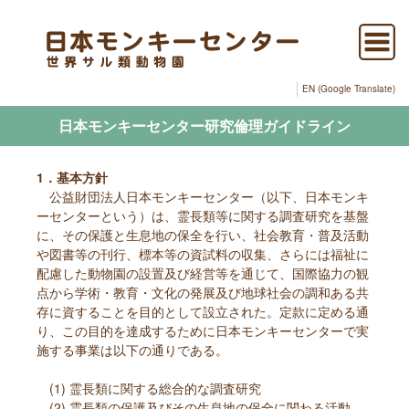
EN (Google Translate)
日本モンキーセンター研究倫理ガイドライン
1．基本方針
公益財団法人日本モンキーセンター（以下、日本モンキ
ーセンターという）は、霊長類等に関する調査研究を基盤
に、その保護と生息地の保全を行い、社会教育・普及活動
や図書等の刊行、標本等の資試料の収集、さらには福祉に
配慮した動物園の設置及び経営等を通じて、国際協力の観
点から学術・教育・文化の発展及び地球社会の調和ある共
存に資することを目的として設立された。定款に定める通
り、この目的を達成するために日本モンキーセンターで実
施する事業は以下の通りである。
(1) 霊長類に関する総合的な調査研究
(2) 霊長類の保護及びその生息地の保全に関わる活動