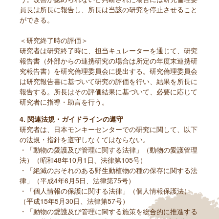
員長は所長に報告し、所長は当該の研究を停止させること
ができる。
＜研究終了時の評価＞
研究者は研究終了時に、担当キュレーターを通じて、研究
報告書（外部からの連携研究の場合は所定の年度末連携研
究報告書）を研究倫理委員会に提出する。研究倫理委員会
は研究報告書に基づいて研究の評価を行い、結果を所長に
報告する。所長はその評価結果に基づいて、必要に応じて
研究者に指導・助言を行う。
4. 関連法規・ガイドラインの遵守
研究者は、日本モンキーセンターでの研究に関して、以下
の法規・指針を遵守しなくてはならない。
・「動物の愛護及び管理に関する法律」（動物の愛護管理
法）（昭和48年10月1日、法律第105号）
・「絶滅のおそれのある野生動植物の種の保存に関する法
律」（平成4年6月5日、法律第75号）
・「個人情報の保護に関する法律」（個人情報保護法）
（平成15年5月30日、法律第57号）
・「動物の愛護及び管理に関する施策を総合的に推進する