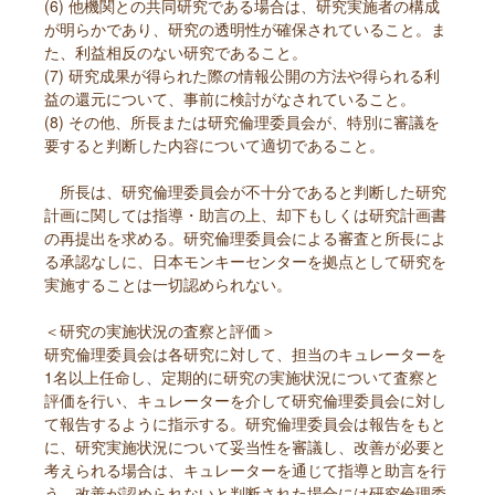
(6) 他機関との共同研究である場合は、研究実施者の構成
が明らかであり、研究の透明性が確保されていること。ま
た、利益相反のない研究であること。
(7) 研究成果が得られた際の情報公開の方法や得られる利
益の還元について、事前に検討がなされていること。
(8) その他、所長または研究倫理委員会が、特別に審議を
要すると判断した内容について適切であること。
所長は、研究倫理委員会が不十分であると判断した研究
計画に関しては指導・助言の上、却下もしくは研究計画書
の再提出を求める。研究倫理委員会による審査と所長によ
る承認なしに、日本モンキーセンターを拠点として研究を
実施することは一切認められない。
＜研究の実施状況の査察と評価＞
研究倫理委員会は各研究に対して、担当のキュレーターを
1名以上任命し、定期的に研究の実施状況について査察と
評価を行い、キュレーターを介して研究倫理委員会に対し
て報告するように指示する。研究倫理委員会は報告をもと
に、研究実施状況について妥当性を審議し、改善が必要と
考えられる場合は、キュレーターを通じて指導と助言を行
う。改善が認められないと判断された場合には研究倫理委