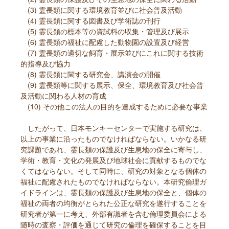
(3) 霊長類に関する環境教育並びに社会普及活動
(4) 霊長類に関する図書及び学術誌の刊行
(5) 霊長類の標本等の資試料の収集・管理及び展示
(6) 霊長類の福祉に配慮した動物園の設置及び経営
(7) 霊長類の適切な飼育・展示並びにこれに関する技術
的指導及び協力
(8) 霊長類に関する研究会、講演会の開催
(9) 霊長類等に関する展示、保全、環境教育及び社会普
及活動に関わる人材の育成
(10) その他この法人の目的を達成するために必要な事業
したがって、日本モンキーセンターで実施する研究は、
以上の事業に沿ったものでなければならない。いかなる研
究課題であれ、霊長類の保護及び生息地の保全に寄与し、
学術・教育・文化の発展及び地球社会に貢献するものでな
くてはならない。そして同時に、研究の対象となる個体の
福祉に配慮されたものでなければならない。本研究倫理ガ
イドラインは、霊長類の保護及び生息地の保全と、個体の
福祉の両者の均衡がとられた公正な研究を遂行することを
研究者が第一に考え、外部有識者を含む倫理委員会による
随時の査察・評価を通じて研究の倫理を確保することを目