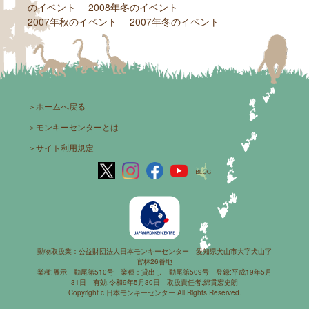
のイベント
2008年冬のイベント
2007年秋のイベント
2007年冬のイベント
＞
ホームへ戻る
＞
モンキーセンターとは
＞
サイト利用規定
動物取扱業：公益財団法人日本モンキーセンター 愛知県犬山市大字犬山字
官林26番地
業種:展示 動尾第510号 業種：貸出し 動尾第509号 登録:平成19年5月
31日 有効:令和9年5月30日 取扱責任者:綿貫宏史朗
Copyright c 日本モンキーセンター All Rights Reserved.