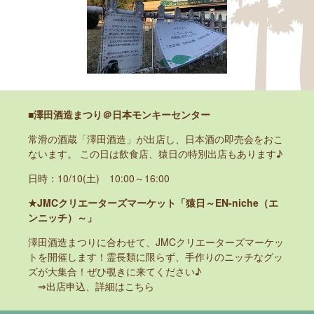
■澤田酒造まつり＠日本モンキーセンター
常滑の酒蔵「澤田酒造」が出店し、日本酒の即売会をおこ
ないます。 この日は飲食店、猿日の特別出店もあります♪
日時：10/10(土) 10:00～16:00
★JMCクリエーターズマーケット「猿日～EN-niche（エ
ンニッチ）～」
澤田酒造まつりに合わせて、JMCクリエーターズマーケッ
トを開催します！霊長類に限らず、手作りのニッチなグッ
ズが大集合！ぜひ覗きに来てください♪
⇒
出店申込、詳細はこちら