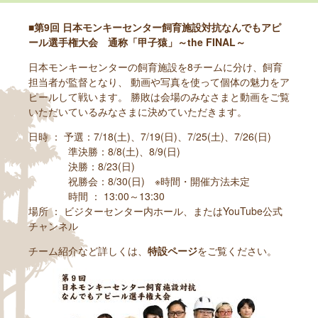
■第9回 日本モンキーセンター飼育施設対抗なんでもアピ
ール選手権大会 通称「甲子猿」～the FINAL～
日本モンキーセンターの飼育施設を8チームに分け、飼育
担当者が監督となり、 動画や写真を使って個体の魅力をア
ピールして戦います。 勝敗は会場のみなさまと動画をご覧
いただいているみなさまに決めていただきます。
日時 ： 予選：7/18(土)、7/19(日)、7/25(土)、7/26(日)
準決勝：8/8(土)、8/9(日)
決勝：8/23(日)
祝勝会：8/30(日) ※時間・開催方法未定
時間 ： 13:00～13:30
場所 ： ビジターセンター内ホール、またはYouTube公式
チャンネル
チーム紹介など詳しくは、
特設ページ
をご覧ください。