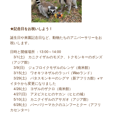
★記念日をお祝いしよう！
誕生日や来園記念日など、動物たちのアニバーサリーをお
祝いします。
日時と開催場所 ：13:00～14:00
3/1(土) カニクイザルのモズク、トクモンキーのポンズ
（アジア館）
3/9(日) ジェフロイクモザルのレンゲ（南米館）
3/15(土) ワオキツネザルのラッパ（Waoランド）
3/29(土) パタスモンキーのシグマ（新アフリカ館）※マ
イタケから変更になりました
4/26(土) ヨザルのザクロ（南米館）
4/27(日) アヌビスヒヒのヤカン（ヒヒの城）
5/10(土) カニクイザルのアサガオ（アジア館）
6/28(土) バーバリーマカクのユンフーとクー（アフリ
カセンター）