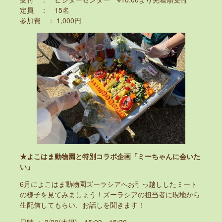
定員 ： 15名
参加費 ： 1,000円
★よこはま動物園と特別コラボ企画「ミーちゃんに会いた
い」
6月によこはま動物園ズーラシアへお引っ越ししたミート
の様子を見てみましょう！ズーラシアの担当者に現地から
生配信してもらい、お話しを聞きます！