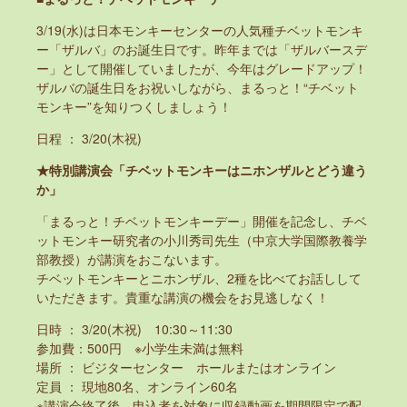
3/19(水)は日本モンキーセンターの人気種チベットモンキ
ー「ザルバ」のお誕生日です。昨年までは「ザルバースデ
ー」として開催していましたが、今年はグレードアップ！
ザルバの誕生日をお祝いしながら、まるっと！“チベット
モンキー”を知りつくしましょう！
日程 ： 3/20(木祝)
★特別講演会「チベットモンキーはニホンザルとどう違う
か」
「まるっと！チベットモンキーデー」開催を記念し、チベ
ットモンキー研究者の小川秀司先生（中京大学国際教養学
部教授）が講演をおこないます。
チベットモンキーとニホンザル、2種を比べてお話しして
いただきます。貴重な講演の機会をお見逃しなく！
日時 ： 3/20(木祝) 10:30～11:30
参加費：500円 ※小学生未満は無料
場所 ： ビジターセンター ホールまたはオンライン
定員 ： 現地80名、オンライン60名
※講演会終了後、申込者を対象に収録動画を期間限定で配