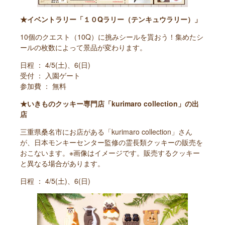
★イベントラリー「１０Qラリー（テンキュウラリー）」
10個のクエスト（10Q）に挑みシールを貰おう！集めたシ
ールの枚数によって景品が変わります。
日程 ： 4/5(土)、6(日)
受付 ： 入園ゲート
参加費 ： 無料
★いきものクッキー専門店「kurimaro collection」の出
店
三重県桑名市にお店がある「kurimaro collection」さん
が、日本モンキーセンター監修の霊長類クッキーの販売を
おこないます。※画像はイメージです。販売するクッキー
と異なる場合があります。
日程 ： 4/5(土)、6(日)