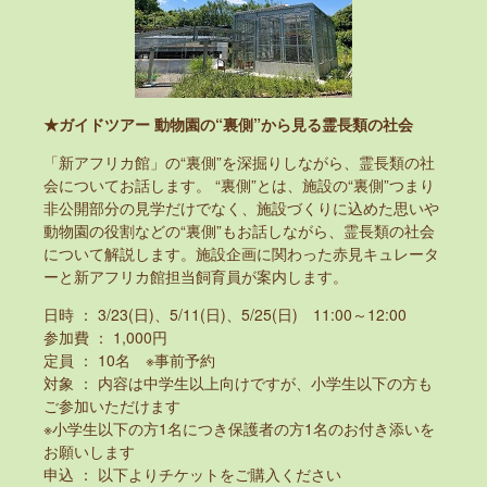
★ガイドツアー 動物園の“裏側”から見る霊長類の社会
「新アフリカ館」の“裏側”を深掘りしながら、霊長類の社
会についてお話します。 “裏側”とは、施設の“裏側”つまり
非公開部分の見学だけでなく、施設づくりに込めた思いや
動物園の役割などの“裏側”もお話しながら、霊長類の社会
について解説します。施設企画に関わった赤見キュレータ
ーと新アフリカ館担当飼育員が案内します。
日時 ： 3/23(日)、5/11(日)、5/25(日) 11:00～12:00
参加費 ： 1,000円
定員 ： 10名 ※事前予約
対象 ： 内容は中学生以上向けですが、小学生以下の方も
ご参加いただけます
※小学生以下の方1名につき保護者の方1名のお付き添いを
お願いします
申込 ： 以下よりチケットをご購入ください