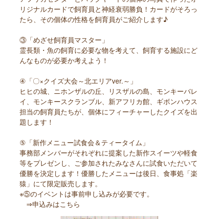
リジナルカードで飼育員と神経衰弱勝負！カードがそろっ
たら、その個体の性格を飼育員がご紹介します♪
③「めざせ飼育員マスター」
霊長類・魚の飼育に必要な物を考えて、飼育する施設にど
んなものが必要か考えよう！
④「〇×クイズ大会～北エリアver.～」
ヒヒの城、ニホンザルの丘、リスザルの島、モンキーバレ
イ、モンキースクランブル、新アフリカ館、ギボンハウス
担当の飼育員たちが、個体にフィーチャーしたクイズを出
題します！
⑤「新作メニュー試食会＆ティータイム」
事務部メンバーがそれぞれに提案した新作スイーツや軽食
等をプレゼンし、ご参加されたみなさんに試食いただいて
優勝を決定します！優勝したメニューは後日、食事処「楽
猿」にて限定販売します。
※⑤のイベントは事前申し込みが必要です。
⇒
申込みはこちら