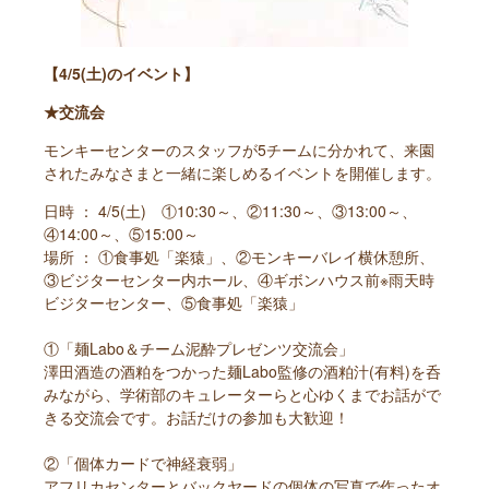
【4/5(土)のイベント】
★交流会
モンキーセンターのスタッフが5チームに分かれて、来園
されたみなさまと一緒に楽しめるイベントを開催します。
日時 ： 4/5(土) ①10:30～、②11:30～、③13:00～、
④14:00～、⑤15:00～
場所 ： ①食事処「楽猿」、②モンキーバレイ横休憩所、
③ビジターセンター内ホール、④ギボンハウス前※雨天時
ビジターセンター、⑤食事処「楽猿」
①「麺Labo＆チーム泥酔プレゼンツ交流会」
澤田酒造の酒粕をつかった麺Labo監修の酒粕汁(有料)を呑
みながら、学術部のキュレーターらと心ゆくまでお話がで
きる交流会です。お話だけの参加も大歓迎！
②「個体カードで神経衰弱」
アフリカセンターとバックヤードの個体の写真で作ったオ