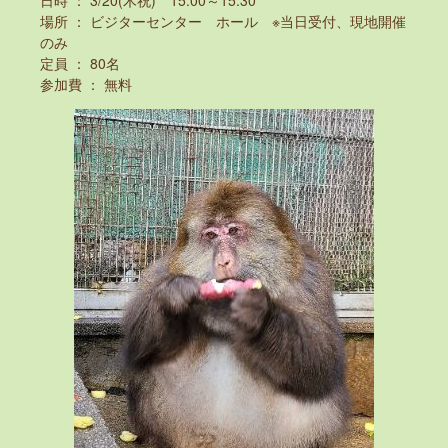
日時 ： 3/20(木祝) 15:00～15:30
場所 ： ビジターセンター ホール ※当日受付、現地開催
のみ
定員 ： 80名
参加費 ： 無料