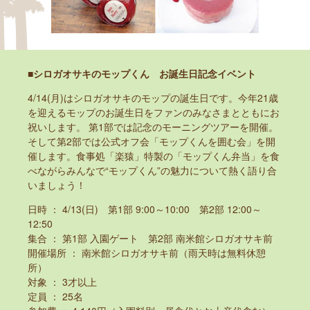
■シロガオサキのモップくん お誕生日記念イベント
4/14(月)はシロガオサキのモップの誕生日です。今年21歳
を迎えるモップのお誕生日をファンのみなさまとともにお
祝いします。 第1部では記念のモーニングツアーを開催。
そして第2部では公式オフ会「モップくんを囲む会」を開
催します。食事処「楽猿」特製の「モップくん弁当」を食
べながらみんなで“モップくん”の魅力について熱く語り合
いましょう！
日時 ： 4/13(日) 第1部 9:00～10:00 第2部 12:00～
12:50
集合 ： 第1部 入園ゲート 第2部 南米館シロガオサキ前
開催場所 ： 南米館シロガオサキ前（雨天時は無料休憩
所）
対象 ： 3才以上
定員 ： 25名