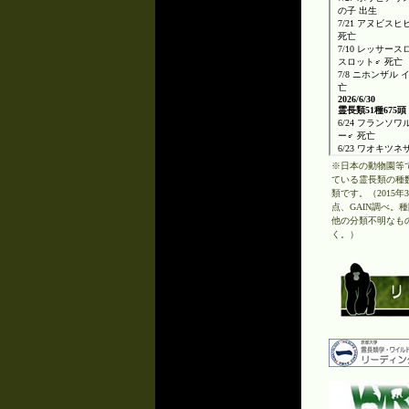
※日本の動物園等
ている霊長類の種数
類です。（2015年
点、GAIN調べ。
他の分類不明なも
く。）