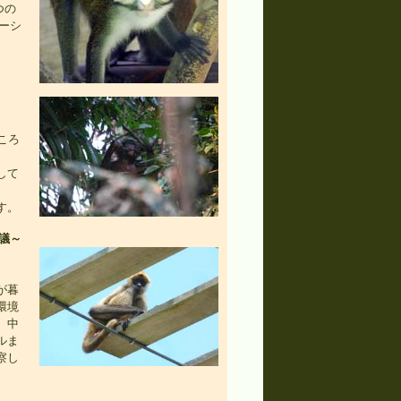
つの
ーシ
ころ
して
す。
議～
が暮
環境
。中
ルま
察し