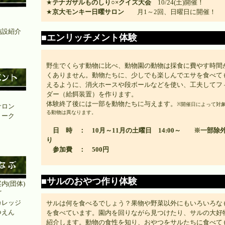
★
テナガザルものしり○×クイズ大会
10/24(土)開催！
★
京大モンキー日曜サロン
月1～2回、日曜日に開催！
施設紹介
■エンリッチメント体験
」
野生でくらす動物に比べ、動物園の動物は採食に費やす時間
くありません。動物たちに、少しでも楽しんでエサを食べて
えるように、消火ホースや段ボールなどを使い、工夫してフ
ダー（給餌装置）を作ります。
ト
体験終了後には一部を動物たちに与えます。
※開催日によって対
サロン
る動物は異なります。
トーク
日 時 ： 10月～11月の土曜日 14:00～ ※一部除
り
参加費 ： 500円
■サルのおやつ作り体験
内(団体)
ど
カレッジ
サルは何を食べるでしょう？果物や野菜以外にもいろいろな
つえん
を食べています。園内を回りながら見つけたり、サルの大好
紹介します。動物の食性を知り、おやつをサルたちに食べて