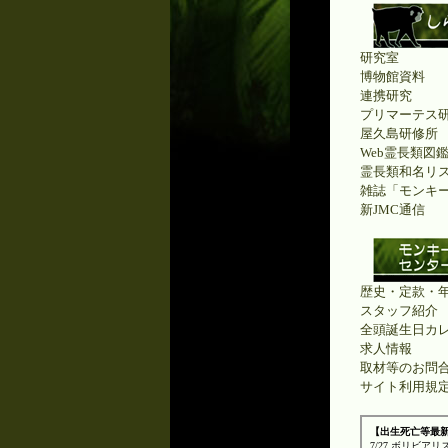
研究室
博物館資料
連携研究
プリマーテス
屋久島研修所
Web霊長類図
霊長類和名リ
雑誌「モンキ
新JMC通信
歴史・定款・
スタッフ紹介
全頭誕生日カ
求人情報
取材等のお問
サイト利用規