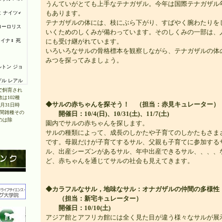
うんていがとても上手なテナガザル。今年は国際テナガザル
もあります。
テナガザルの体には、枝にぶら下がり、すばやく腕わたりを
いくためのしくみが備わっています。そのしくみの一部は、
にも受け継がれています。
いろいろなサルの骨格標本を観察しながら、テナガザルの体
みつを探ってみましょう。
で飼育され
は102種
◆サルの赤ちゃんを探そう！ （担当：赤見キュレーター）
3月31日時
種間雑種その
開催日：10/4(日)、10/31(土)、11/7(土)
のは除
園内でサルの赤ちゃんを探します。
サルの種類によって、成長のしかたや子育てのしかたもさま
です。母親だけが子育てするサル、父親も子育てに参加する
ル、出産シーズンがあるサル、年中出産できるサル、、、、
ど、赤ちゃんを通じてサルの社会も見えてきます。
◆カラフルなサル，地味なサル：オナガザルの仲間の多様性
（担当：新宅キュレーター）
開催日：10/10(土)
アジア館とアフリカ館には全く見た目が違う様々なサルが展