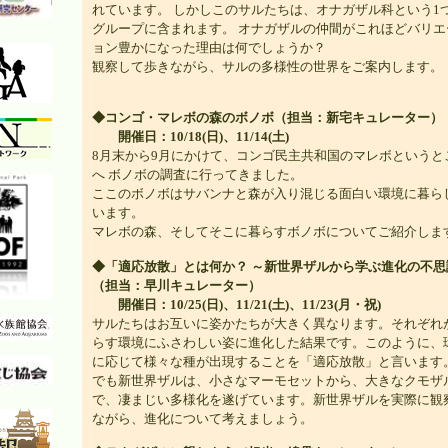
れています。 しかしこのサルたちは、オナガザル科という1
グループに含まれます。 オナガザルの仲間がこれほどバリエ
ョン豊かになった理由は何でしょうか？
観察して歩きながら、サルの多様性の世界をご案内します。
◆コンゴ・マレボの森のボノボ（担当：新宅キュレーター）
開催日：10/18(日)、11/14(土)
8月末から9月にかけて、コンゴ民主共和国のマレボというと
へ ボノボの調査に行ってきました。
ここのボノボはサバンナと森が入り混じる面白い環境に暮ら
います。
マレボの森、そしてそこに暮らすボノボについてご紹介しま
◆「適応放散」とは何か？ ～新世界ザルから学ぶ進化の不思
（担当：早川キュレーター）
開催日：10/25(日)、11/21(土)、11/23(月・祝)
サルたちはお互いに姿かたちが大きく異なります。それぞれ
らす環境にふさわしい姿に進化した結果です。このように、
に応じて様々な種が出現することを「適応放散」と言います
でも新世界ザルは、小さなマーモセットから、大きなクモザ
で、凄まじい多様化を遂げています。新世界ザルを実際に観
ながら、進化について考えましょう。