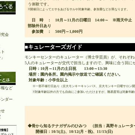
う体験です。
※開催日によってエサをあげるサルや対象年齢、参加費などが異なります。
日 時 ： 10月～11月の日曜日 14:00～ ※雨天中止
部除外日あり
参加費 ： 500円～1,000円
研究会
鑑
■キュレーターズガイド
スト
モンキーセンターのキュレーター（博士学芸員）が、それぞれ
ー」
5人のキュレーターが交代で担当しますので、興味に合う回に
日時：10月～11月の土日祝 13:00～13:30
場所：園内各所。園内掲示や放送でご確認ください。
対象年齢：小学生以上
※一部不催行日あり（京大モンキーキャンパス、京大モンキー日曜サロン開
年報など
※対象年齢以外の方でも自由にご参加いただけますが、難易度等は対象年齢
レンダー
合せ
定
◆骨から知るテナガザルのひみつ （担当：高野キュレータ
開催日：10/3(土)、10/12(月・祝)、11/15(日)