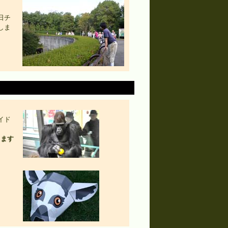
日チ
しま
イド
ります