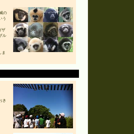
滅の
いう
ガザ
ザル
しま
おき