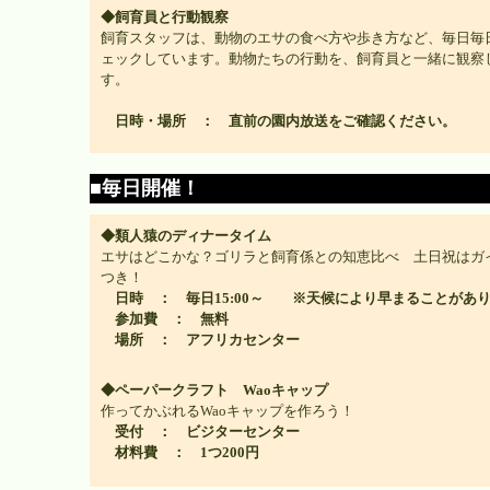
◆飼育員と行動観察
飼育スタッフは、動物のエサの食べ方や歩き方など、毎日毎
ェックしています。動物たちの行動を、飼育員と一緒に観察
す。
日時・場所 ： 直前の園内放送をご確認ください。
■毎日開催！
◆類人猿のディナータイム
エサはどこかな？ゴリラと飼育係との知恵比べ 土日祝はガ
つき！
日時 ： 毎日15:00～ ※天候により早まることがあ
参加費 ： 無料
場所 ： アフリカセンター
◆ペーパークラフト Waoキャップ
作ってかぶれるWaoキャップを作ろう！
受付 ： ビジターセンター
材料費 ： 1つ200円