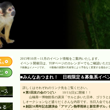
2015年10月～11月のイベント情報をご案内いたします。
イベント開催日は、
TOPページのカレンダー
でもご確認いただ
※画像はイメージです。 ※動物の状態や天候等により予告なく変更する場合が
■みんなあつまれ！ 日程限定＆募集系イベ
詳しくはそれぞれのリンク先をご覧ください。
★
第3回友の会のつどい
10/11(日)に開催！！
山極壽一博物館長の講演「サルと歩いた日本、ゴリラと歩
しオークションなど盛りだくさんな内容です。当日入会でも
★
創設59周年記念講演会「アマゾン熱帯雨林と新世界ザル」