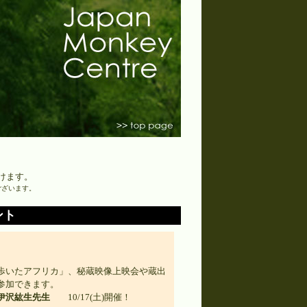
けます。
ございます。
ント
いたアフリカ」、秘蔵映像上映会や蔵出
参加できます。
伊沢紘生先生
10/17(土)開催！