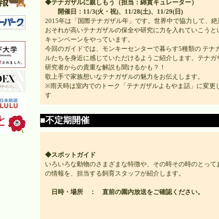
◆テナガザルに親しもう（担当：綿貫キュレーター）
開催日：11/3(火・祝)、11/28(土)、11/29(日)
2015年は「国際テナガザル年」です。世界中で協力して、絶
おそれが高いテナガザルの保全や研究に力を入れていこうと
キャンペーンをやっています。
今回のガイドでは、モンキーセンターで暮らす5種類の テナ
ルたちを身近に感じていただけるようご紹介します。テナガ
研究者からの貴重な解説も聞けるかも？！
歌上手で家族想いなテナガザルの魅力をお伝えします。
※雨天時は室内でのトーク「テナガザルよもやま話」に変更
す
■不定期開催
◆スポットガイド
いろいろな動物のさまざまな特徴や、その時その時のとって
の情報を、担当する飼育スタッフが紹介します。
日時・場所 ： 直前の園内放送をご確認ください。