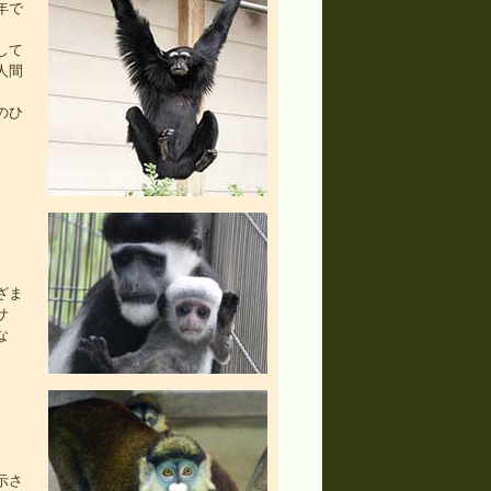
年で
して
人間
のひ
ざま
サ
な
示さ