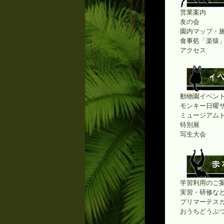
営業案内
友の会
園内マップ・
食事処「楽猿
アクセス
動物園イベン
モンキー日曜
ミュージアム
特別展
写生大会
学習利用のご案
実習・研修な
プリマーテス
おうちどうぶ