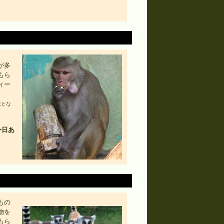
が多
もら
ィー
象とな
外日あ
もの
物を
もら