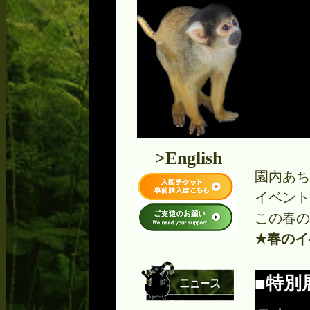
>English
園内あち
イベント
この春の
★春のイベ
■特別