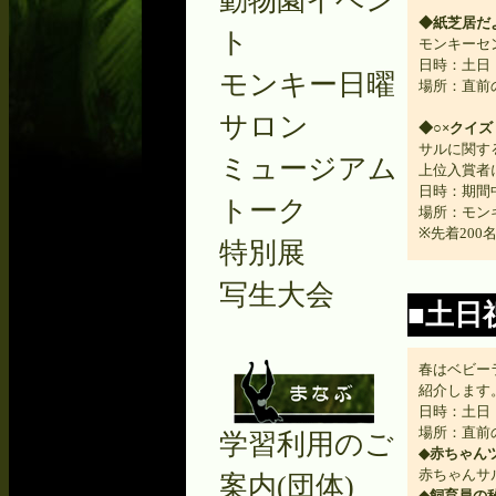
動物園イベン
◆紙芝居だ
ト
モンキーセ
日時：土日 
モンキー日曜
場所：直前
サロン
◆○×クイズ
サルに関す
ミュージアム
上位入賞者
日時：期間
トーク
場所：モン
※先着200
特別展
写生大会
■土日
春はベビー
紹介します
日時：土日 
場所：直前
学習利用のご
◆赤ちゃん
赤ちゃんサ
案内(団体)
◆飼育員の