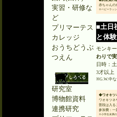
赤ちゃんの
実習・研修な
※ベビーラッシ
ど
■土日
プリマーテス
と体験
カレッジ
おうちどうぶ
モンキ
つえん
わりで実
日時：土
3才以上
※G.W.
研究室
◆ワオキツ
博物館資料
ワオキツネ
普段は入る
連携研究
参加費：一皿
※小学生未満の