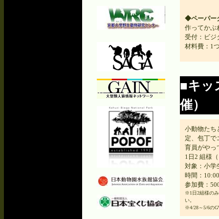
◆ペーパー
作ってかぶ
受付：ビジ
材料費：1つ
■キッ
催）
小動物たち
定、包丁で
育員がやっ
1日2 組
対象：小学
時間：10:00
参加費：50
※1日2組様のみ
い。
※4/28～5/