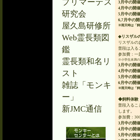
プリマーテス
3月中の開催予
4月中の開催予
研究会
5月中の開催予
6,7月中の開
屋久島研修所
※雨天時は「飼
Web霊長類図
◆リスザル
リスザルの
鑑
普段は入る
参加費：一皿
霊長類和名リ
※小学生未満の
3月中の開催予定
4月中の開
スト
5月中の開催
6月中の開催予
雑誌「モンキ
※雨天時は「飼
ー」
◆飼料体験
普段入るこ
新JMC通信
します。
参加費：3
3月中の開催
4月中の開
5月中の開催