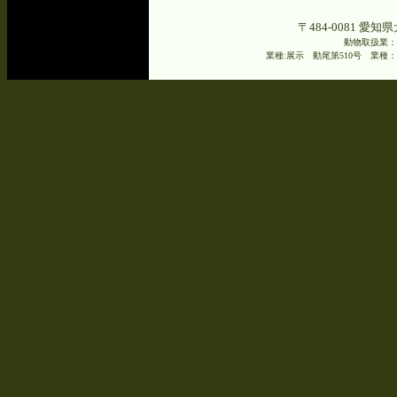
〒484-0081 愛知県
動物取扱業：
業種:展示 動尾第510号 業種：