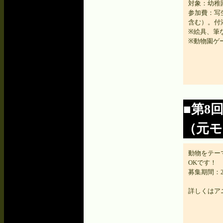
対象：幼稚
参加費：写
含む）。付添
※絵具、筆
※動物園ゲ
■第8
（元
動物をテー
OKです！
募集期間：201
詳しくは
ア