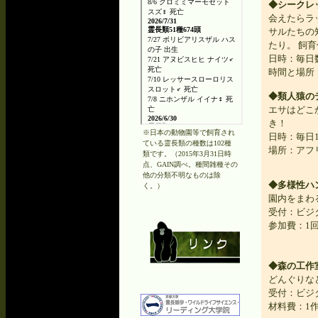
◆シークレ
会えたらラ
サルたちの
たり。 飼
日時：毎日
時間と場所
◆類人猿の
エサはどこ
き！
※日本の動物園等で飼育され
日時：毎日
ている霊長類の種数は102種
場所：アフ
類です。（2015年3月31日時
点、GAIN調べ。種間雑種その
他の分類不明なものは除
◆多様性ハ
く。）
園内をまわ
受付：ビジ
参加費：1回
◆森の工作
どんぐりな
受付：ビジ
材料費：1作