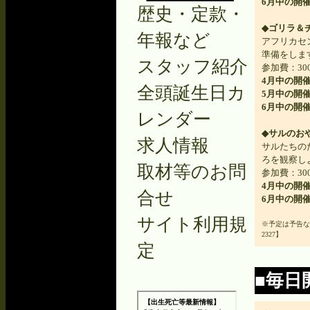
6月中の開催予
歴史・定款・
◆ゴリラ＆
年報など
アフリカセ
準備をしま
スタッフ紹介
参加費：30
4月中の開催予
全頭誕生日カ
5月中の開催予
6月中の開催予
レンダー
◆サルのお
求人情報
サルたちの
ろを観察し
取材等のお問
参加費：3
4月中の開催予
合せ
6月中の開催予
サイト利用規
※予定は予告な
2327】
定
■毎日