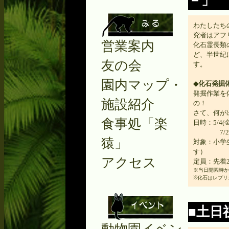
－」
わたしたち
究者はアフ
営業案内
化石霊長類
ど、半世紀
友の会
す。
園内マップ・
◆化石発掘
発掘作業を
施設紹介
の！
さて、何が
食事処「楽
日時：5/4(金
7/29(日
猿」
対象：小学
す）
アクセス
定員：先着
※当日開園時か
※化石はレプリ
■土日