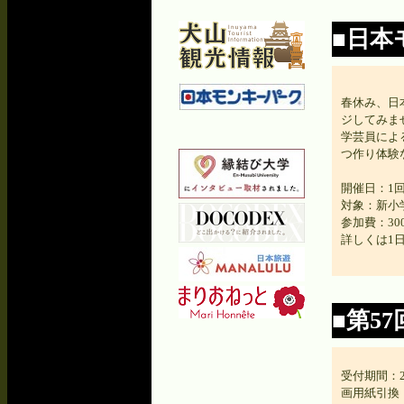
■日本
春休み、日
ジしてみま
学芸員によ
つ作り体験
開催日：1回目
対象：新小
参加費：3
詳しくは
1
■第5
受付期間：201
画用紙引換