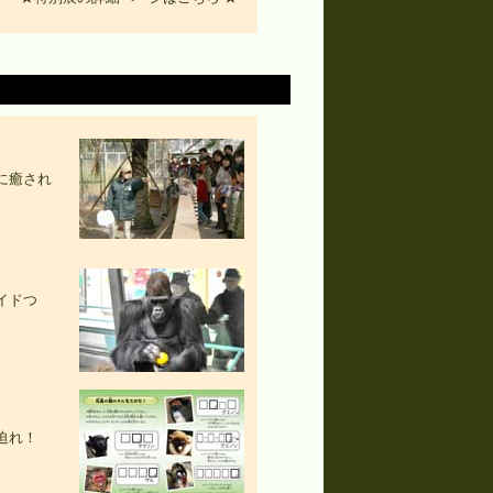
に癒され
イドつ
迫れ！