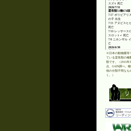
※日本の動物園等
ている霊長類の種数
類です。（2015年
点、GAIN調べ。
他の分類不明なも
く。）