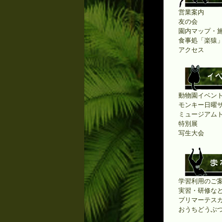
営業案内
友の会
園内マップ・
食事処「楽猿
アクセス
動物園イベン
モンキー日曜
ミュージアム
特別展
写生大会
学習利用のご案
実習・研修な
プリマーテス
おうちどうぶ