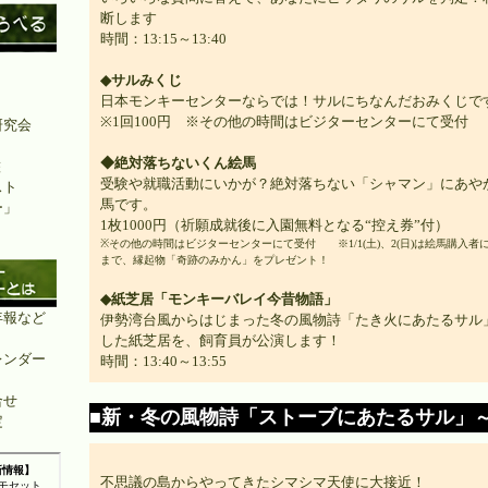
断します
時間：13:15～13:40
◆サルみくじ
日本モンキーセンターならでは！サルにちなんだおみくじで
※1回100円 ※その他の時間はビジターセンターにて受付
研究会
◆絶対落ちないくん絵馬
鑑
受験や就職活動にいかが？絶対落ちない「シャマン」にあや
スト
馬です。
ー」
1枚1000円（祈願成就後に入園無料となる“控え券”付）
※その他の時間はビジターセンターにて受付 ※1/1(土)、2(日)は絵馬購入者に
まで、縁起物「奇跡のみかん」をプレゼント！
◆紙芝居「モンキーバレイ今昔物語」
年報など
伊勢湾台風からはじまった冬の風物詩「たき火にあたるサル
した紙芝居を、飼育員が公演します！
レンダー
時間：13:40～13:55
合せ
■新・冬の風物詩「ストーブにあたるサル」～
定
不思議の島からやってきたシマシマ天使に大接近！