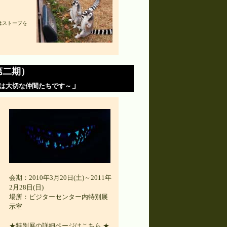
はストーブを
第二期）
」
は大切な仲間たちです～
会期：2010年3月20日(土)～2011年
2月28日(日)
場所：ビジターセンター内特別展
示室
★特別展の詳細ページはこちら ★