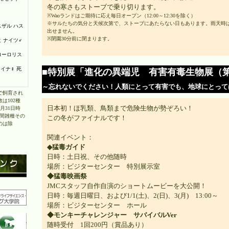
冬の寒さもストーブで乗り切ります。
※Waoランドはご期待に応え毎日オープン（12:00～12:30を除く）
※サルたちの気分と天候次第で、ストーブにあたらない日もあります。雨天時
出せません。
※閉園30分前に閉まります。
■特別展「進化の異端児 有害有毒生物展（
～忘れないでください！人類にとって有害でも、地球にとって
で飼育され
は102種
日本初！ほ乳類、鳥類まで危険生物が勢ぞろい！
3月31日時
種間雑種その
この冬がファイナルです！
のは除
関連イベント：
◆猛毒ガイド
日時：土日祝、その他随時
場所：ビジターセンター 特別展示室
◆猛毒映画祭
JMCスタッフ自作自演のショートムービーを大公開！
日時：毎週日曜日、および1/1(土)、2(日)、3(月) 13:00～
場所：ビジターセンター ホール
◆モンキーチャレンジャー サバイバルVer
随時受付 1回200円（賞品あり）