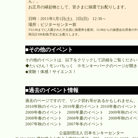
ん」。
お正月の縁起物として、皆さまに抽選でお配りします。
日時：2011年1月1日(土)、2日(日) 12:30～
場所：ビジターセンター前
※12:00までに入園された方全員に抽選券を配布。12:00からの抽選会出席者の
両日計100名様(予定)にお配りします。
■その他のイベント
その他のイベントは、以下をクリックして詳細をご覧ください
◆
たいけん！モンパちっく
※モンキーパークのページが開き
◆
実験！体感！サイエンス！
■過去のイベント情報
過去のページですので、リンク切れ等があるかもしれません。
2010年秋のイベント
2010年夏のイベント
2010年春のイベント
2009年春のイベント
2009年夏のイベント
2009年秋のイ
2008年春のイベント
2008年夏のイベント
2008年秋のイ
2007年秋のイベント
2007年冬のイベント
公益財団法人 日本モンキーセンター