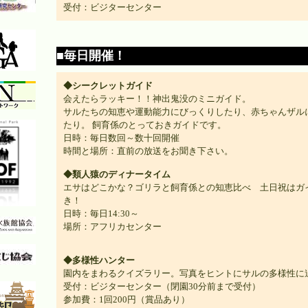
受付：ビジターセンター
■毎日開催！
◆シークレットガイド
会えたらラッキー！！神出鬼没のミニガイド。
サルたちの知恵や運動能力にびっくりしたり、赤ちゃんザル
たり。 飼育係のとっておきガイドです。
日時：毎日数回～数十回開催
時間と場所：直前の放送をお聞き下さい。
◆類人猿のディナータイム
エサはどこかな？ゴリラと飼育係との知恵比べ 土日祝はガ
き！
日時：毎日14:30～
場所：アフリカセンター
◆多様性ハンター
園内をまわるクイズラリー。写真をヒントにサルの多様性に
受付：ビジターセンター（閉園30分前まで受付）
参加費：1回200円（賞品あり）