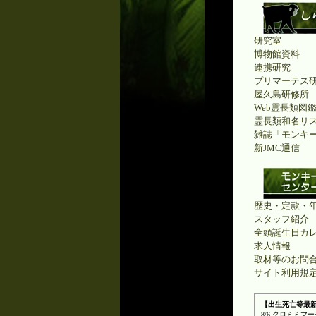
研究室
博物館資料
連携研究
プリマーテス
屋久島研修所
Web霊長類図
霊長類和名リ
雑誌「モンキ
新JMC通信
歴史・定款・
スタッフ紹介
全頭誕生日カ
求人情報
取材等のお問
サイト利用規