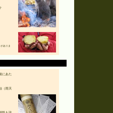
？
。
りがありま
緒にあた
始（雨天
相性も診