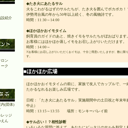
◆たき火にあたるサル
火をこわがるはずのサルたちが、たき火を囲んでポカポカ！
伊勢湾台風の年から50年以上続く、冬の風物詩です。
施設紹介
時間：11:30～14:00
」
◆ほかほかおイモタイム
飼育員のガイドのあと、焼きイモをサルたちがぼおばります
お客様にはほかほか蒸しイモをお召し上がりいただけます。
時間：14:00～
※お客様にお召し上がりいただくおイモは、十分ご用意いたしますが、数に限
ト
す。
サロン
トーク
■ほかほか広場
ほかほかおイモタイムの前に、家族で友人でカップルで、一
たかるなれるお楽しみ広場です。
日程：「たき火にあたるサル」実施期間中の土日祝と年末年
内(団体)
中止）
ど
時間：13:15～13:55 場所：モンキーバレイ前
カレッジ
つえん
◆サル占い！？相性診断
いろいろな質問に答えて、あなたにピッタリのサルを判定！