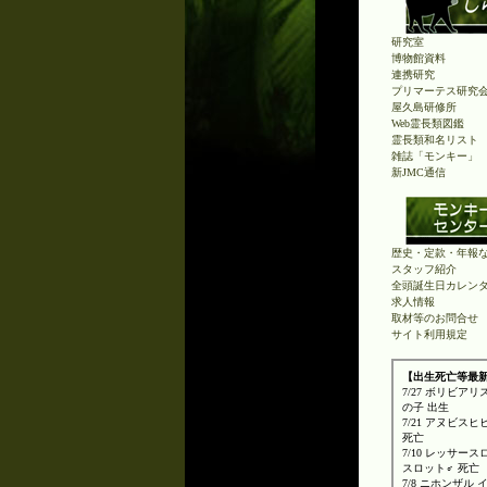
研究室
博物館資料
連携研究
プリマーテス研究
屋久島研修所
Web霊長類図鑑
霊長類和名リスト
雑誌「モンキー」
新JMC通信
歴史・定款・年報
スタッフ紹介
全頭誕生日カレン
求人情報
取材等のお問合せ
サイト利用規定