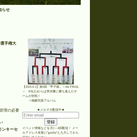
知らせ
ル選手権大
【2026.8.2】第9回「甲子猿」～the FINAL
～ 8/8(土)からは準決勝に勝ち進んだチ
ームが対戦！
⇒掲載写真アルバム
殖管理の必要
★メルマガ配信中★
♪
登録
イベント情報などを月2～4回配信！ メー
モンキーセ
ルアドレス末尾に“gorilla”と入力してから