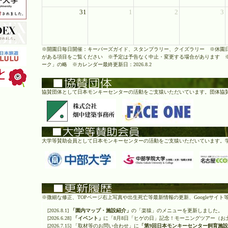
31
1
2
3
※開園日毎日開催：キーパーズガイド、スタンプラリー、クイズラリー ※休園
がある項目をご覧ください ※予定は予告なく中止・変更する場合があります ※
ーク」の略 ※カレンダー最終更新日：2026.8.2
協賛団体として日本モンキーセンターの活動をご支猿いただいています。
団体協
大学等賛助会員として日本モンキーセンターの活動をご支猿いただいています。
※微細な修正、TOPページ右上写真や出生死亡等最新情報の更新、Googleサイ
[2026.8.1]
「園内マップ・施設紹介」
の「楽猿」のメニューを更新しました。
[2026.6.28]
「イベント」
に「8月8日「ヒゲの日」記念！モーニングツアー（お
[2026.7.15] 「取材等のお問い合わせ」に
「第9回日本モンキーセンター飼育施設