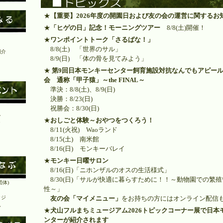
★
【重要】2026年度の開園日および友の会の運営に関するお
★
「ヒゲの日」記念！モーニングツアー
8/8(土)開催！
★
ワンポイントトーク「さるばな！」
8/8(土) 「世界のサル」
紹介
8/9(日) 「体の骨を見てみよう」
★
第9回日本モンキーセンター飼育施設対抗なんでもアピー
会 通称「甲子猿」～the FINAL～
準決：8/8(土)、8/9(日)
決勝：8/23(日)
祝勝会：8/30(日)
ン
★
おしごと体験～おやつをつくろう！
ク
8/11(火祝) Waoランド
8/15(土) 南米館
8/16(日) モンキーバレイ
★
モンキー日曜サロン
8/16(日)「ニホンザルのオスの生活様式」
8/30(日)「サルが快適に暮らすために！！～動物園での繁
団体)
性～」
ッジ
友の会「マイメニュー」
をお持ちの方にはオンライン配信も
ん
★
犬山フルまちミュージアム2026トピックコーナー展で日本
ンターが紹介されます