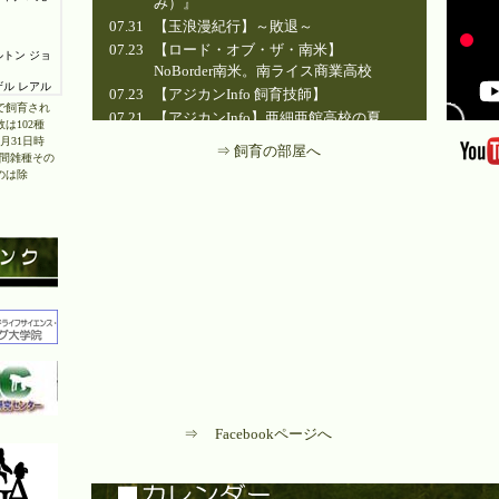
み）』
07.31
【玉浪漫紀行】～敗退～
07.23
【ロード・オブ・ザ・南米】
NoBorder南米。南ライス商業高校
07.23
【アジカンInfo 飼育技師】
で飼育され
07.21
【アジカンInfo】亜細亜館高校の夏
は102種
07.18
【BY通信】ドントの爪切り
3月31日時
⇒
飼育の部屋へ
種間雑種その
07.17
【YakTok】ヒゲッコの夏2026
のは除
07.15
【キツネザルの部屋】3頭目の赤ちゃ
ん！
07.14
【AC日誌】７月14日は世界チンパン
ジーの日！
⇒
Facebookページへ