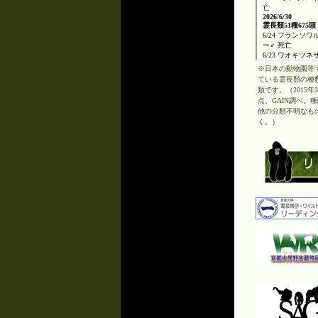
※日本の動物園等
ている霊長類の種数
類です。（2015年
点、GAIN調べ。
他の分類不明なも
く。）