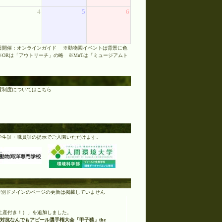
4
5
6
日開催：オンラインガイド ※動物園イベントは背景に色
ORは「アウトリーチ」の略 ※MuTは「ミュージアムト
賛制度についてはこちら
学生証・職員証の提示でご入園いただけます。
ト等別ドメインのページの更新は掲載していません
土産付き！）」を追加しました。
対抗なんでもアピール選手権大会「甲子猿」the