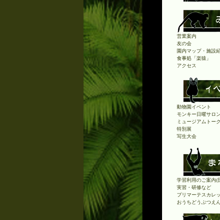
営業案内
友の会
園内マップ・施設
食事処「楽猿」
アクセス
動物園イベント
モンキー日曜サロ
ミュージアムトー
特別展
写生大会
学習利用のご案内(
実習・研修など
プリマーテスカレ
おうちどうぶつえ