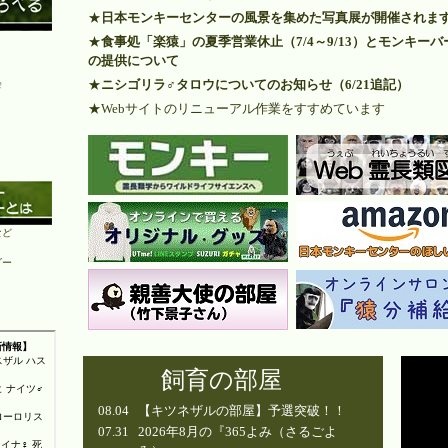
★
日本モンキーセンターの風景を集めた写真展が開催されま
★
食事処「楽猿」の夏季営業休止（7/4～9/13）とモンキー
の提供について
★
ニシゴリラ♂タロウについてのお知らせ（6/21追記）
会
★Webサイトのリニューアル作業をすすめています
など
ダー
飼育の部屋
08.04
【キツネザルの部屋】予選突破！！
07.31
2026年8月の『365よみ（さるごよ