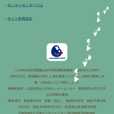
＞
モンキーセンターとは
＞
サイト利用規定
このWeb霊長類図鑑は科学研究費助成事業 基盤研究(C)(JSPS-
19K02721)「動物園を活用した保全教育プログラムと教材の開発と評
価」の助成をうけて制作しました
動物取扱業：公益財団法人日本モンキーセンター 愛知県犬山市大字犬
山字官林26番地
業種:展示 動尾第510号 業種：貸出し 動尾第509号 登録:平成19年
5月31日 有効:令和9年5月30日 取扱責任者:綿貫宏史朗
Copyright © 日本モンキーセンター All Rights Reserved.