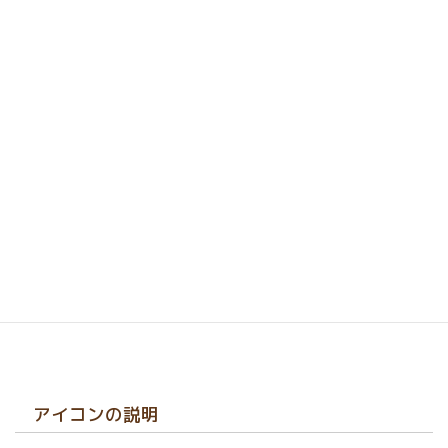
全て開く
|
全て閉じる
霊長目 (71)
直鼻亜目 (63)
狭鼻小目 (40)
ヒト上科 (7)
オナガザル上科 (33)
オナガザル科 (33)
オナガザル亜科 (28)
コロブス亜科 (5)
アンゴラコロブス
アビシニアコロブス
フランソワルトン
シルバールトン
ハヌマンラングール
広鼻小目 (23)
曲鼻亜目 (8)
日本モンキーセンターにいる (51)
アイコンの説明