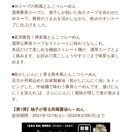
■Ｗスープの和風とんこつらーめん
濃厚豚骨スープに、煮干しが効いた魚介スープを合わせた
Ｗスープ。豚骨のうまみを活かしながら、飲みやすいスー
プに仕上げま した。
■直球勝負！博多風とんこつらーめん
濃厚な豚骨スープをストレートに味わうならこれ。
本品だけで楽しめる極細ストレート麺が、濃厚スープとよ
く絡みます。お好みで黒こしょうやすりごまで味変も楽し
めます。
■焦がしにんにく香る熊本風とんこつらーめん
店主が丹精込めた自家製麻油（焦がしにんにく油）をトッ
ピングした、中細麺で味わう豚骨らーめんです。揚げにん
にくを加えれ ば、さらににんにく風味が増して食が進みま
す。
【第1弾】柚子が香る和風醤油ら～めん
提供期間：2021年12/18(土)～2022年2/28(月)まで