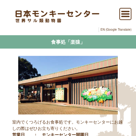
EN (Google Translate)
食事処「楽猿」
室内でくつろげるお食事処です。モンキーセンターにお越
しの際はぜひお立ち寄りください。
営業日 ： モンキーセンター開園日