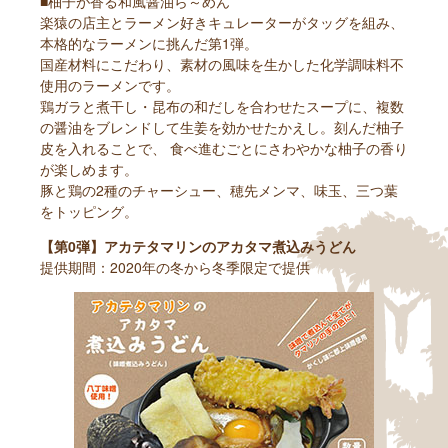
■柚子が香る和風醤油ら～めん
楽猿の店主とラーメン好きキュレーターがタッグを組み、
本格的なラーメンに挑んだ第1弾。
国産材料にこだわり、素材の風味を生かした化学調味料不
使用のラーメンです。
鶏ガラと煮干し・昆布の和だしを合わせたスープに、複数
の醤油をブレンドして生姜を効かせたかえし。刻んだ柚子
皮を入れることで、 食べ進むごとにさわやかな柚子の香り
が楽しめます。
豚と鶏の2種のチャーシュー、穂先メンマ、味玉、三つ葉
をトッピング。
【第0弾】アカテタマリンのアカタマ煮込みうどん
提供期間：2020年の冬から冬季限定で提供