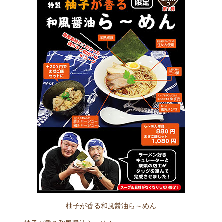
柚子が香る和風醤油ら～めん