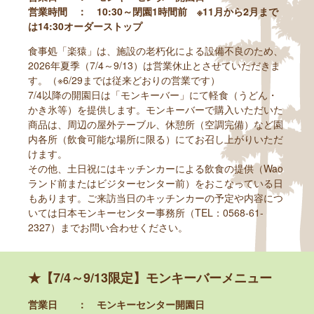
営業時間 ： 10:30～閉園1時間前 ※11月から2月まで
は14:30オーダーストップ
食事処「楽猿」は、施設の老朽化による設備不良のため、
2026年夏季（7/4～9/13）は営業休止とさせていただきま
す。（※6/29までは従来どおりの営業です）
7/4以降の開園日は「モンキーバー」にて軽食（うどん・
かき氷等）を提供します。モンキーバーで購入いただいた
商品は、周辺の屋外テーブル、休憩所（空調完備）など園
内各所（飲食可能な場所に限る）にてお召し上がりいただ
けます。
その他、土日祝にはキッチンカーによる飲食の提供（Wao
ランド前またはビジターセンター前）をおこなっている日
もあります。ご来訪当日のキッチンカーの予定や内容につ
いては日本モンキーセンター事務所（TEL：0568-61-
2327）までお問い合わせください。
★【7/4～9/13限定】モンキーバーメニュー
営業日 ： モンキーセンター開園日