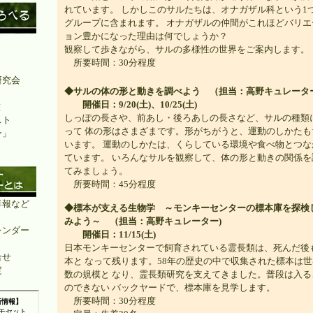
れています。 しかしこのサルたちは、オナガザル科という1
グループに含まれます。 オナガザルの仲間がこれほどバリエ
ョン豊かになった理由は何でしょうか？
観察して歩きながら、サルの多様性の世界をご案内します。
所要時間：30分程度
研究会
◆サルの体の形と動きを調べよう （担当：高野キュレーター
開催日：9/20(土)、10/25(土)
鑑
しっぽの長さや、前あし・後ろあしの長さなど、サルの種類
スト
って 体の形はさまざまです。形がちがうと、運動のしかたも
ー」
います。 運動のしかたは、くらしている環境や食べ物とつな
ています。 いろんなサルを観察して、体の形と動きの関係を
てみましょう。
所要時間：45分程度
年報など
◆標本が支える生物学 ～モンキーセンターの標本庫を探検
みよう～ （担当：高野キュレーター)
レンダー
開催日：11/15(土)
日本モンキーセンターで飼育されている霊長類は、死んだ後
合せ
本と なって残ります。58年の歴史の中で収集された標本は
定
数の規模と なり、霊長類研究を支えてきました。普段は入る
のできない バックヤードで、標本庫を見学します。
所要時間：30分程度