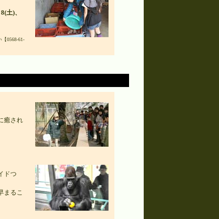
、8(土)、
68-61-
に癒され
イドつ
早まるこ