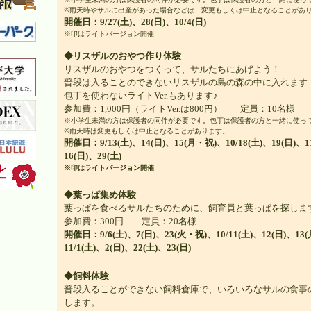
※雨天時やサルに出産があった場合などは、変更もしくは中止となることがあ
開催日：9/27(土)、28(日)、10/4(日)
※印はライトバージョン開催
◆リスザルのおやつ作り体験
リスザルのおやつをつくって、サルたちにあげよう！
普段は入ることのできないリスザルの島の森の中に入れます
包丁を使わないライトVer.もあります♪
参加費：1,000円（ライトVer.は800円） 定員：10名様
※小学生未満の方は保護者の同伴が必要です。包丁は保護者の方と一緒に使っ
※雨天時は変更もしくは中止となることがあります。
開催日：9/13(土)、14(日)、15(月・祝)、10/18(土)、19(日)、11
16(日)、29(土)
※印はライトバージョン開催
◆葉っぱ集め体験
葉っぱを食べるサルたちのために、飼育員と葉っぱを探しま
参加費：300円 定員：20名様
開催日：9/6(土)、7(日)、23(火・祝)、10/11(土)、12(日)、13
11/1(土)、2(日)、22(土)、23(日)
◆飼料体験
普段入ることができない飼料倉庫で、いろいろなサルの食事
します。