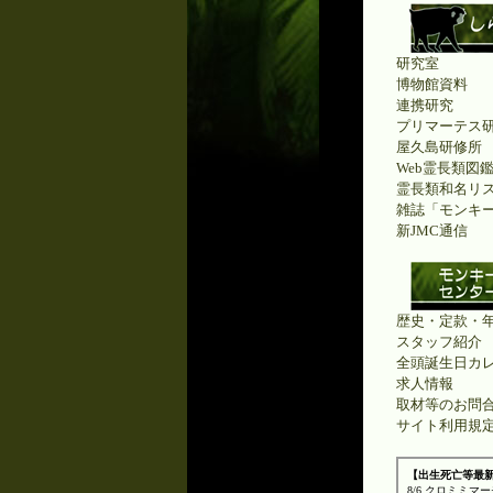
研究室
博物館資料
連携研究
プリマーテス
屋久島研修所
Web霊長類図
霊長類和名リ
雑誌「モンキ
新JMC通信
歴史・定款・
スタッフ紹介
全頭誕生日カ
求人情報
取材等のお問
サイト利用規