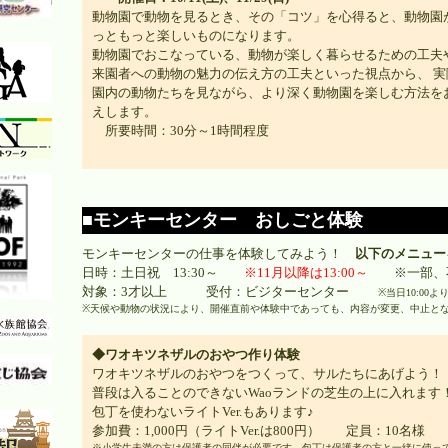
動物園で動物を見るとき、その「コツ」を心得ると、動物園
っともっと楽しいものになります。
動物園でおこなっている、動物が楽しく暮らせるための工夫
来園者への動物の魅力の伝え方の工夫といった視点から、 実
園内の動物たちを見ながら、より深く動物園を楽しむ方法を
えします。
所要時間：30分～1時間程度
■モンキーセンター おしごと体験
モンキーセンターの仕事を体験してみよう！
以下のメニュー
日時：土日祝 13:30～
※11月以降は13:00～
※一部、不
対象：3才以上 受付：ビジターセンター
※当日10:0
※天候や動物の状況により、開催直前や体験中であっても、内容が変更、中止と
◆ワオキツネザルのおやつ作り体験
ワオキツネザルのおやつをつくって、サルたちにあげよう！
普段は入ることのできないWaoランドの芝生の上に入れます
包丁を使わないライトVer.もあります♪
参加費：1,000円（ライトVer.は800円） 定員：10名様
※小学生未満の方は保護者の同伴が必要です。包丁は保護者の方と一緒に使っ