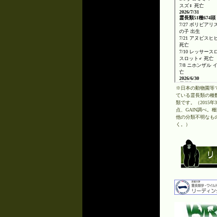
※日本の動物園等
ている霊長類の種数
類です。（2015年
点、GAIN調べ。
他の分類不明なも
く。）