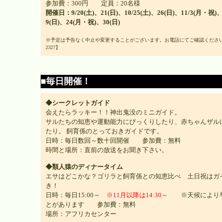
参加費：300円 定員：20名様
開催日：9/20(土)、21(日)、10/25(土)、26(日)、11/3(月・祝)
9(日)、24(月・祝)、30(日)
※予定は予告なく中止や変更することがございます。お電話にてご確認ください【05
2327】
■毎日開催！
◆シークレットガイド
会えたらラッキー！！神出鬼没のミニガイド。
サルたちの知恵や運動能力にびっくりしたり、赤ちゃんザル
たり。 飼育係のとっておきガイドです。
日時：毎日数回～数十回開催 参加費：無料
時間と場所：直前の放送をお聞き下さい。
◆類人猿のディナータイム
エサはどこかな？ゴリラと飼育係との知恵比べ 土日祝はガ
き！
日時：毎日15:00～
※11月以降は14:30～
※天候により
とがあります 参加費：無料
場所：アフリカセンター