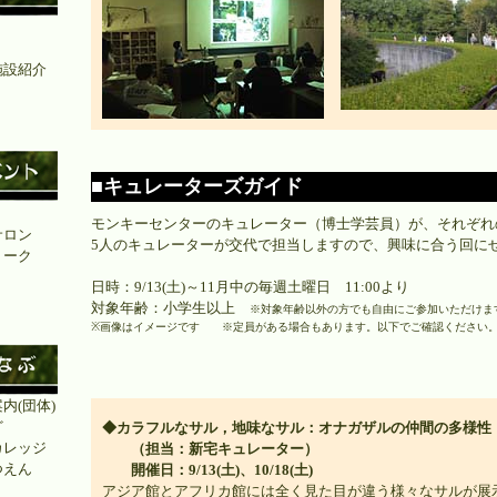
施設紹介
」
■キュレーターズガイド
ト
モンキーセンターのキュレーター（博士学芸員）が、それぞれ
サロン
5人のキュレーターが交代で担当しますので、興味に合う回に
トーク
日時：9/13(土)～11月中の毎週土曜日 11:00より
対象年齢：小学生以上
※対象年齢以外の方でも自由にご参加いただけま
※画像はイメージです ※定員がある場合もあります。以下でご確認ください
内(団体)
ど
◆カラフルなサル，地味なサル：オナガザルの仲間の多様性
カレッジ
（担当：新宅キュレーター）
つえん
開催日：9/13(土)、10/18(土)
アジア館とアフリカ館には全く見た目が違う様々なサルが展