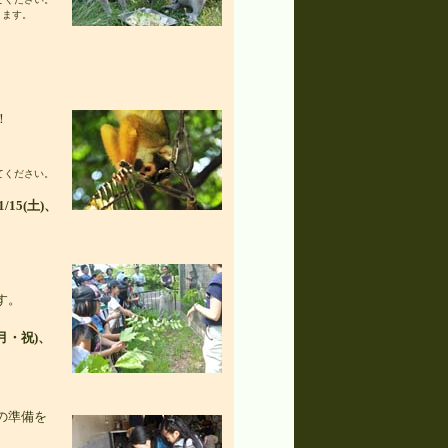
ります。
！
てください。
/15(土)、
す。
(月・祝)、
の準備を