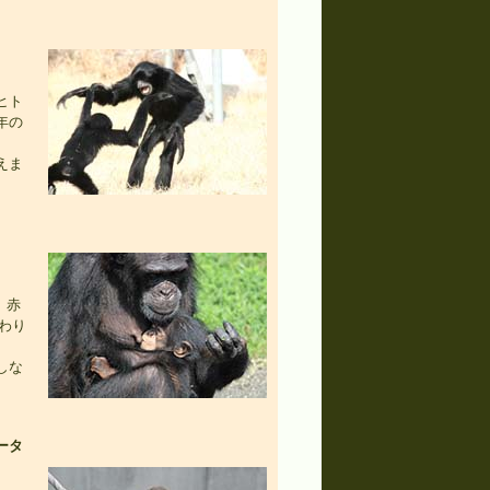
ヒト
年の
えま
 赤
わり
しな
ータ