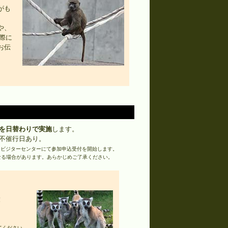
がも
や、
際に
お伝
を日替わりで実施
します。
催行日あり。
0よりビジターセンターにて参加申込受付を開始します。
なる場合があります。あらかじめご了承ください。
！
てください。