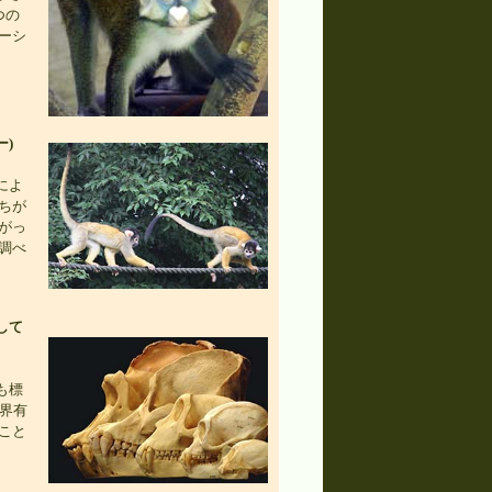
つの
ーシ
)
によ
ちが
がっ
調べ
して
も標
世界有
こと