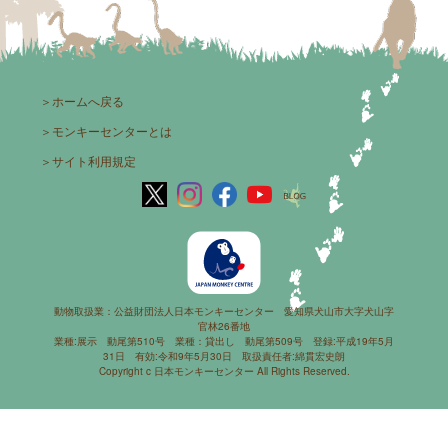
＞
ホームへ戻る
＞
モンキーセンターとは
＞
サイト利用規定
動物取扱業：公益財団法人日本モンキーセンター 愛知県犬山市大字犬山字
官林26番地
業種:展示 動尾第510号 業種：貸出し 動尾第509号 登録:平成19年5月
31日 有効:令和9年5月30日 取扱責任者:綿貫宏史朗
Copyright c 日本モンキーセンター All Rights Reserved.