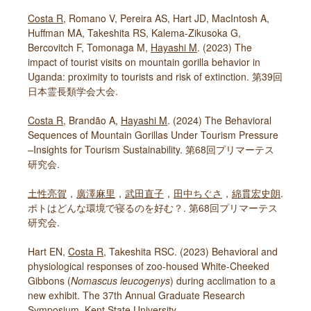
Costa R
, Romano V, Pereira AS, Hart JD, MacIntosh A,
Huffman MA, Takeshita RS, Kalema-Zikusoka G,
Bercovitch F, Tomonaga M,
Hayashi M
. (2023) The
impact of tourist visits on mountain gorilla behavior in
Uganda: proximity to tourists and risk of extinction. 第39回
日本霊長類学会大会.
Costa R
, Brandão A,
Hayashi M
. (2024) The Behavioral
Sequences of Mountain Gorillas Under Tourism Pressure
–Insights for Tourism Sustainability. 第68回プリマーテス
研究会.
土性亮賀
，
廣澤麻里
，
武田直子
，
田中ちぐさ
，
綿貫宏史朗
.
ポトはどんな環境で寝るのを好む？. 第68回プリマーテス
研究会.
Hart EN,
Costa R
, Takeshita RSC. (2023) Behavioral and
physiological responses of zoo-housed White-Cheeked
Gibbons (
Nomascus leucogenys
) during acclimation to a
new exhibit. The 37th Annual Graduate Research
Symposium, Kent State University.