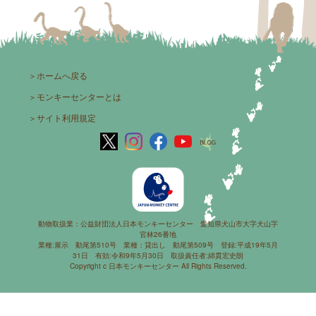
＞
ホームへ戻る
＞
モンキーセンターとは
＞
サイト利用規定
動物取扱業：公益財団法人日本モンキーセンター 愛知県犬山市大字犬山字
官林26番地
業種:展示 動尾第510号 業種：貸出し 動尾第509号 登録:平成19年5月
31日 有効:令和9年5月30日 取扱責任者:綿貫宏史朗
Copyright c 日本モンキーセンター All Rights Reserved.