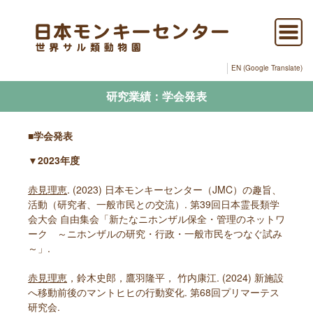
EN (Google Translate)
研究業績：学会発表
■学会発表
▼2023年度
赤見理恵
. (2023) 日本モンキーセンター（JMC）の趣旨、
活動（研究者、一般市民との交流）. 第39回日本霊長類学
会大会 自由集会「新たなニホンザル保全・管理のネットワ
ーク ～ニホンザルの研究・行政・一般市民をつなぐ試み
～」.
赤見理恵
，鈴木史郎，鷹羽隆平， 竹内康江. (2024) 新施設
へ移動前後のマントヒヒの行動変化. 第68回プリマーテス
研究会.