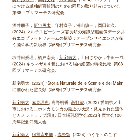
における単独飼育解消のための同居の取り組みについて.
第68回プリマーテス研究会.
酒井朋子，
新宅勇太
，守村直子，浦山慎一，岡田知久.
(2024) マルチスピーシーズ霊長類の知識型脳画像データ共
有エコプラットフォームの構築：オープンサイエンスが拓
く脳科学の新境界. 第68回プリマーテス研究会.
坂井田愛理，橋戸南美，
新宅勇太
，土田さやか，牛田一成.
(2024) キツネザル4 種における腸内細菌の特徴比較. 第68
回プリマーテス研究会.
新宅勇太
. (2024) "Storia Naturale delle Scimie e dei Maki"
に描かれた霊長類. 第68回プリマーテス研究会.
新宅勇太
,
赤見理恵
, 高野明香,
高野智
. (2023) 愛知県犬山
市におけるニホンカモシカの最近の状況：発見された遺体
とカメラトラップ調査. 日本哺乳類学会2023年度大会100
周年記念沖縄大会.
新宅勇太
,
綿貫宏史朗
，
高野智
. (2024) つくる・のこす・