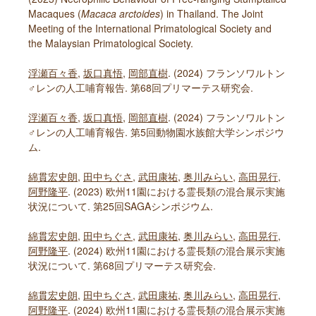
Macaques (
Macaca arctoides
) in Thailand. The Joint
Meeting of the International Primatological Society and
the Malaysian Primatological Society.
浮瀬百々香
,
坂口真悟
,
岡部直樹
. (2024) フランソワルトン
♂レンの人工哺育報告. 第68回プリマーテス研究会.
浮瀬百々香
,
坂口真悟
,
岡部直樹
. (2024) フランソワルトン
♂レンの人工哺育報告. 第5回動物園水族館大学シンポジウ
ム.
綿貫宏史朗
,
田中ちぐさ
,
武田康祐
,
奥川みらい
,
高田晃行
,
阿野隆平
. (2023) 欧州11園における霊長類の混合展示実施
状況について. 第25回SAGAシンポジウム.
綿貫宏史朗
,
田中ちぐさ
,
武田康祐
,
奥川みらい
,
高田晃行
,
阿野隆平
. (2024) 欧州11園における霊長類の混合展示実施
状況について. 第68回プリマーテス研究会.
綿貫宏史朗
,
田中ちぐさ
,
武田康祐
,
奥川みらい
,
高田晃行
,
阿野隆平
. (2024) 欧州11園における霊長類の混合展示実施