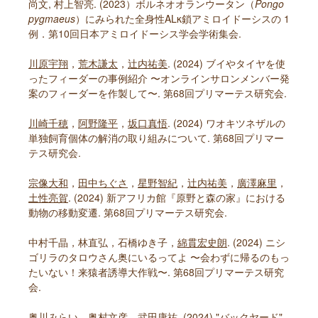
尚文, 村上智亮. (2023）ボルネオオランウータン（
Pongo
pygmaeus
）にみられた全身性ALκ鎖アミロイドーシスの 1
例．第10回日本アミロイドーシス学会学術集会.
川原宇翔
，
荒木謙太
，
辻内祐美
. (2024) ブイやタイヤを使
ったフィーダーの事例紹介 〜オンラインサロンメンバー発
案のフィーダーを作製して〜. 第68回プリマーテス研究会.
川崎千穂
，
阿野隆平
，
坂口真悟
. (2024) ワオキツネザルの
単独飼育個体の解消の取り組みについて. 第68回プリマー
テス研究会.
宗像大和
，
田中ちぐさ
，
星野智紀
，
辻内祐美
，
廣澤麻里
，
土性亮賀
. (2024) 新アフリカ館『原野と森の家』における
動物の移動変遷. 第68回プリマーテス研究会.
中村千晶，林直弘，石橋ゆき子，
綿貫宏史朗
. (2024) ニシ
ゴリラのタロウさん奥にいるってよ 〜会わずに帰るのもっ
たいない！来猿者誘導大作戦〜. 第68回プリマーテス研究
会.
奥川みらい
，
奥村文彦
，
武田康祐
. (2024) "バックヤード"