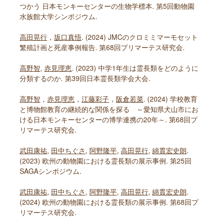
つかう 日本モンキーセンターの生物学標本. 第5回動物園
水族館大学シンポジウム.
高田晃行
，
坂口真悟
. (2024) JMCのクロミミマーモセット
繁殖計画と死産事例報告. 第68回プリマーテス研究会.
高野智
,
赤見理恵
. (2023) 中学1年生は霊長類をどのように
分類するのか. 第39回日本霊長類学会大会.
高野智
，
赤見理恵
，
江藤彩子
，
阪倉若菜
. (2024) 学校教育
と博物館教育の継続的な関係を探る ～愛知県犬山市にお
ける日本モンキーセンターの博学連携の20年～. 第68回プ
リマーテス研究会.
武田康祐
,
田中ちぐさ
,
阿野隆平
,
高田晃行
,
綿貫宏史朗
.
(2023) 欧州の動物園における霊長類の展示事例. 第25回
SAGAシンポジウム.
武田康祐
,
田中ちぐさ
,
阿野隆平
,
高田晃行
,
綿貫宏史朗
.
(2024) 欧州の動物園における霊長類の展示事例. 第68回プ
リマーテス研究会.