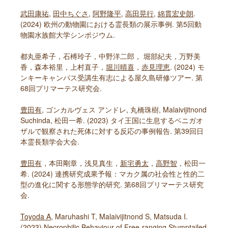
武田康祐
,
田中ちぐさ
,
阿野隆平
,
高田晃行
,
綿貫宏史朗
.
(2024) 欧州の動物園における霊長類の展示事例. 第5回動
物園水族館大学シンポジウム.
都丸亜希子，石榑玲子，中野洋二郎， 堀部紀夫，万野美
香，森本裕里，上村直子，
堀川晴喜
，
赤見理恵
. (2024) モ
ンキーキャンパス受講生有志による屋久島研修ツアー. 第
68回プリマーテス研究会.
豊田有
, ゴンカルヴェス アンドレ, 丸橋珠樹, Malaivijitnond
Suchinda, 松田一希. (2023) タイ王国に生息するベニガオ
ザルで観察された死体に対する反応の事例報告. 第39回日
本霊長類学会大会.
豊田有
，本田剛章，浅見真生，
新宅勇太
，
高野智
，松田一
希. (2024) 連携研究成果予報：マカク属の社会性と性的二
型の進化に関する形態学的研究. 第68回プリマーテス研究
会.
Toyoda A
, Maruhashi T, Malaivijitnond S, Matsuda I.
(2023) Necrophilic Behaviour of Free-ranging Stumptailed