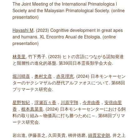
The Joint Meeting of the International Primatologica l
Society and the Malaysian Primatological Society. (online
presentation)
Hayashi M
. (2023) Cognitive development in great apes
and humans. XL Encontro Anual de Etologia. (online
presentation)
林美里
, 竹下秀子. (2023) ヒトの言語につながる認知発達
と階層性の進化的基盤. 第39回日本霊長類学会大会.
堀川晴喜
，
奥村文彦
，
赤見理恵
. (2024) 日本モンキーセン
ターのヤクシマザルの歴代アルファオスについて. 第68回
プリマーテス研究会.
星野智紀
，
浮瀬百々香
，
川原宇翔
，
今井由香
，
安倍由里
香
，
根本真菜美
. (2024) 日本モンキーセンターにおける飼
料の取り組み～物価高に打ち勝つために～. 第68回プリマ
ーテス研究会.
岩出進, 伊藤喜之, 久田美貴, 栁井徳磨,
綿貫宏史朗
, 井之上