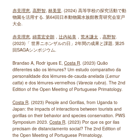
赤見理恵
,
高野智
,
林美里
. (2024) 高等学校の探究活動で動
物園を活用する. 第64回日本動物園水族館教育研究会室戸
大会.
赤見理恵
,
綿貫宏史朗
，
辻内祐美
，
荒木謙太
，
高野智
.
(2023)「 世界ニホンザルの日」2年間の成果と課題. 第25
回SAGAシンポジウム.
Brandao A, Rodr igues E,
Costa R
. (2023) Quão
diferentes são os lémures? Um estudo comparativo da
personalidade dos lémures-de-cauda-anelada (
Lemur
catta
) e dos lémures-vermelhos (
Varecia rubra
). The 2nd
Edition of the Open Meeting of Portuguese Primatology.
Costa R
. (2023) People and Gorillas, from Uganda to
Japan: the impacts of interactions between tourists and
gorillas on their behavior and species conservation. PWS
Symposium 2023.
Costa R
. (2023) Por que os gor ilas
precisam de distanciamento social? The 2nd Edition of
the Open Meeting of Portuguese Primatology.