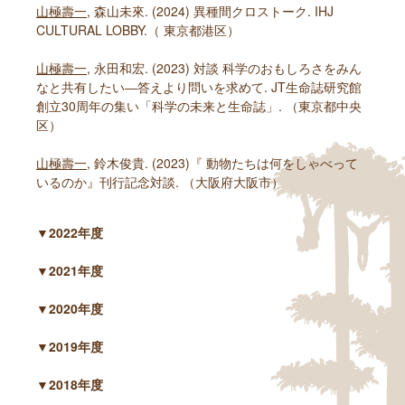
山極壽一
, 森山未來. (2024) 異種間クロストーク. IHJ
CULTURAL LOBBY.（ 東京都港区）
山極壽一
, 永田和宏. (2023) 対談 科学のおもしろさをみん
なと共有したい―答えより問いを求めて. JT生命誌研究館
創立30周年の集い「科学の未来と生命誌」. （東京都中央
区）
山極壽一
, 鈴木俊貴. (2023)『 動物たちは何をしゃべって
いるのか』刊行記念対談. （大阪府大阪市）
▼2022年度
▼2021年度
▼2020年度
▼2019年度
▼2018年度