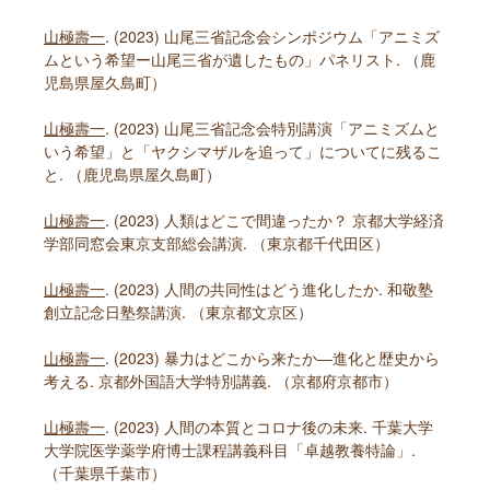
山極壽一
. (2023) 山尾三省記念会シンポジウム「アニミズ
ムという希望ー山尾三省が遺したもの」パネリスト. （鹿
児島県屋久島町）
山極壽一
. (2023) 山尾三省記念会特別講演「アニミズムと
いう希望」と「ヤクシマザルを追って」についてに残るこ
と. （鹿児島県屋久島町）
山極壽一
. (2023) 人類はどこで間違ったか？ 京都大学経済
学部同窓会東京支部総会講演. （東京都千代田区）
山極壽一
. (2023) 人間の共同性はどう進化したか. 和敬塾
創立記念日塾祭講演. （東京都文京区）
山極壽一
. (2023) 暴力はどこから来たか―進化と歴史から
考える. 京都外国語大学特別講義. （京都府京都市）
山極壽一
. (2023) 人間の本質とコロナ後の未来. 千葉大学
大学院医学薬学府博士課程講義科目「卓越教養特論」.
（千葉県千葉市）