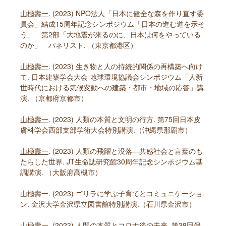
山極壽一
. (2023) NPO法人「日本に健全な森を作り直す委
員会」結成15周年記念シンポジウム「日本の進む道を示そ
う」 第2部「大地震が来るのに、日本は何をやっている
のか」 パネリスト. （東京都港区）
山極壽一
. (2023) 生き物と人の持続的関係の再構築へ向け
て. 日本建築学会大会 地球環境協議会シンポジウム「人新
世時代における気候変動への建築・都市・地域の応答」講
演. （京都府京都市）
山極壽一
. (2023) 人類の本質と文明の行方. 第75回日本皮
膚科学会西部支部学術大会特別講演.（沖縄県那覇市）
山極壽一
. (2023) 人類の飛躍と没落―共感社会と言葉のも
たらした世界. JT生命誌研究館30周年記念シンポジウム基
調講演. （大阪府高槻市）
山極壽一
. (2023) ゴリラに学ぶ子育てとコミュニケーショ
ン. 金沢大学金沢県立図書館特別講演.（石川県金沢市）
山極壽一
. (2023) 人間の本質とコロナ後の未来. 第38回保