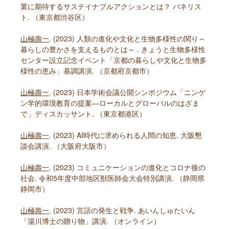
業に期待するサステイナブルアクションとは？ パネリス
ト. （東京都渋谷区）
山極壽一
. (2023) 人類の進化や文化と生物多様性の関り～
暮らしの豊かさを支えるものとは～ . きょうと生物多様性
センター設立記念イベント「京都の暮らしや文化と生物多
様性の恵み」基調講演. （京都府京都市）
山極壽一
. (2023) 日本学術会議公開シンポジウム「ニンゲ
ン学的環境教育の提案―ローカルとグローバルのはざま
で」ディスカッサント. （東京都港区）
山極壽一
. (2023) AI時代に求められる人間の知恵. 大阪懇
談会講演. （大阪府大阪市）
山極壽一
. (2023) コミュニケーションの進化とコロナ後の
社会. 令和5年度中部地区獣医師会大会特別講演. （静岡県
静岡市）
山極壽一
. (2023) 言語の発生と戦争. あいんしゅたいん
「湯川博士の贈り物」講演. （オンライン）