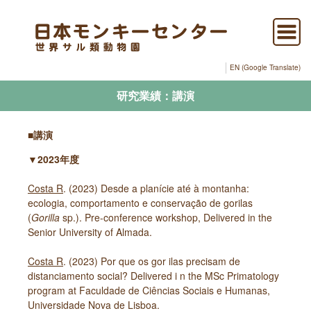
EN (Google Translate)
研究業績：講演
■講演
▼2023年度
Costa R
. (2023) Desde a planície até à montanha:
ecologia, comportamento e conservação de gorilas
(
Gorilla
sp.). Pre-conference workshop, Delivered in the
Senior University of Almada.
Costa R
. (2023) Por que os gor ilas precisam de
distanciamento social? Delivered i n the MSc Primatology
program at Faculdade de Ciências Sociais e Humanas,
Universidade Nova de Lisboa.