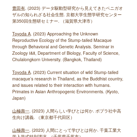
豊田有
. (2023) データ駆動型研究から見えてきたベニガオ
ザルの知られざる社会生態. 京都大学生態学研究センター
第350回生態研セミナー. （滋賀県大津市）
Toyoda A
. (2023) Approaching the Unknown
Reproductive Ecology of the Stump-tailed Macaque
through Behavioral and Genetic Analysis. Seminar in
Zoology Ⅰ&Ⅱ, Department of Biology, Faculty of Science,
Chulalongkorn University. (Bangkok, Thailand)
Toyoda A
. (2023) Current situation of wild Stump-tailed
macaque’s research in Thailand, as the Buddhist country,
and issues related to their interaction with humans.
Primates in Asian Anthropogenic Environments. (Kyoto,
Japan)
山極壽一
. (2023) 人間らしい学びとは何か. ポプラ社中高
生向け講義. （東京都千代田区）
山極壽一
. (2023) 人間にとって学びとは何か. 千葉工業大
学入学式特別講演. （千葉県千葉市）