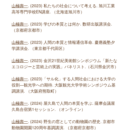
山極壽一
. (2023) 私たちの社会について考える. 旭川工業
高等専門学校EN講座. （北海道旭川市）
山極壽一
. (2023) 学びの本質とは何か. 数研出版講演会.
（京都府京都市）
山極壽一
. (2023) 人間の本質と情報通信革命. 慶應義塾夕
学講演会. （東京都千代田区）
山極壽一
. (2023) 金沢21世紀美術館シンポジウム「新たな
エコロジーと芸術上の実践」パネリスト.（石川県金沢市）
山極壽一
. (2023)「サル化」する人間社会における大学の
役割―観光学への期待. 大阪観光大学学術シンポジウム基
調講演. （大阪府熊取町）
山極壽一
. (2024) 屋久島で人間の本質を学ぶ. 薩摩会議屋
久島合宿第1セッション. （オンライン）
山極壽一
. (2024) 野生の窓としての動物園の歴史. 京都市
動物園開園120周年基調講演. （京都府京都市）