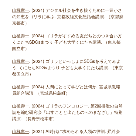
山極壽一
. (2024) デジタル社会を生き抜くために―豊かさ
の知恵をゴリラに学ぶ. 京都政経文化懇話会講演. （京都府
京都市）
山極壽一
. (2024) ゴリラがすすめる友だちとのつき合い方.
くにたちSDGsまつり 子ども大学くにたち講演. （東京都
国立市）
山極壽一
. (2024) ゴリラといっしょにSDGsを考えてみよ
う. くにたちSDGsまつり 子ども大学くにたち講演. （東京
都国立市）
山極壽一
. (2024) 人間にとって学びとは何か. 宮城県教職
員組合講演. （宮城県松島町）
山極壽一
. (2024) ゴリラのフンコロジー. 第2回排泄の自然
誌を編む研究会「出すことと出たものへのまなざし」特別
講演. （長野県松本市）
山極壽一
. (2024) AI時代に求められる人類の役割. 昇絆会