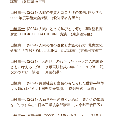
講演. （兵庫県神戸市）
山極壽一
. (2024) 人間の本質とコロナ後の未来. 同朋学会
2023年度学術大会講演. （愛知県名古屋市）
山極壽一
. (2024) 人間にとって学びとは何か. 博報堂教育
財団EDUCATOR GATHERING講演. （東京都港区）
山極壽一
. (2024) 人間の性の進化と家族の行方. 乳房文化
研究会「乳房とWELL-BEING」記念講演.（京都府京都市）
山極壽一
. (2024)「人新世」のわたしたち～人類の未来を
ともに考える. ビキニ水爆実験被災70年「３・１ビキニ記
念のつどい」講演. （東京都港区）
山極壽一
. (2024) 共感社会と言葉のもたらした世界―戦争
は人類の本性か. 中日懇話会講演. （愛知県名古屋市）
山極壽一
. (2024) 人新世を生き抜くために―豊かさの知恵
をゴリラに学ぶ. 日本工業倶楽部講演.（東京都千代田区）
山極壽一
, 阿部知暁. (2023) ゴリラをみること、ゴリラを