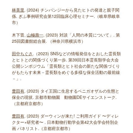
林美里
. (2024) チンパンジーから見たヒトの発達と親子関
係. ぎふ事例研究会第12回臨床心理セミナー.（岐阜県岐阜
市）
木下晋,
山極壽一
. (2023) 対談「人間の本質について」. 第
25回図書館総合展. （神奈川県横浜市）
田中ちぐさ
.（2023) SNSなどの情報発信をとおした霊長類
とヒトとの関係づくり第一歩. 第39回日本霊長類学会大会
公開シンポジウム「霊長類とヒト社会の新たな関係づくり
がもたらす未来－霊長類をめぐる多様な保全活動の最前線
－」.
豊田有
. (2023) タイ王国に生息するベニガオザルの生態と
保全の現状. 京都市動物園 動物園DEサイエンストーク.
（京都府京都市）
豊田有
. (2023) ダーウィンが来た! ご利用ガイド 〜ディレ
クター×研究者〜 . 日本動物行動学会第42大会学会特別企
画 パネリスト.（京都府京都市）