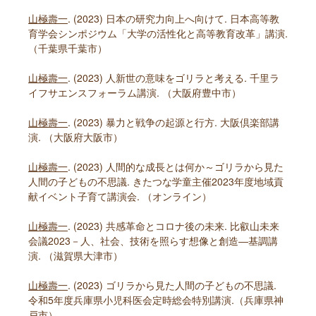
山極壽一
. (2023) 日本の研究力向上へ向けて. 日本高等教
育学会シンポジウム「大学の活性化と高等教育改革」講演.
（千葉県千葉市）
山極壽一
. (2023) 人新世の意味をゴリラと考える. 千里ラ
イフサエンスフォーラム講演. （大阪府豊中市）
山極壽一
. (2023) 暴力と戦争の起源と行方. 大阪倶楽部講
演. （大阪府大阪市）
山極壽一
. (2023) 人間的な成長とは何か～ゴリラから見た
人間の子どもの不思議. きたつな学童主催2023年度地域貢
献イベント子育て講演会. （オンライン）
山極壽一
. (2023) 共感革命とコロナ後の未来. 比叡山未来
会議2023－人、社会、技術を照らす想像と創造―基調講
演. （滋賀県大津市）
山極壽一
. (2023) ゴリラから見た人間の子どもの不思議.
令和5年度兵庫県小児科医会定時総会特別講演.（兵庫県神
戸市）