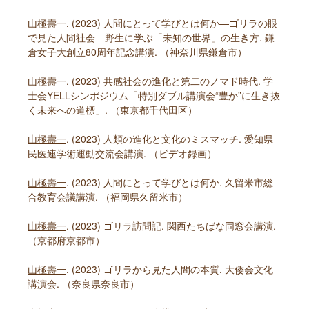
山極壽一
. (2023) 人間にとって学びとは何か―ゴリラの眼
で見た人間社会 野生に学ぶ「未知の世界」の生き方. 鎌
倉女子大創立80周年記念講演. （神奈川県鎌倉市）
山極壽一
. (2023) 共感社会の進化と第二のノマド時代. 学
士会YELLシンポジウム「特別ダブル講演会“豊か”に生き抜
く未来への道標」. （東京都千代田区）
山極壽一
. (2023) 人類の進化と文化のミスマッチ. 愛知県
民医連学術運動交流会講演. （ビデオ録画）
山極壽一
. (2023) 人間にとって学びとは何か. 久留米市総
合教育会議講演. （福岡県久留米市）
山極壽一
. (2023) ゴリラ訪問記. 関西たちばな同窓会講演.
（京都府京都市）
山極壽一
. (2023) ゴリラから見た人間の本質. 大倭会文化
講演会. （奈良県奈良市）