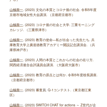
山極壽一
. (2023) 文化の本質とコロナ後の社会. 令和5年度
京都市地域女性大会講演. （京都府京都市）
山極壽一
. (2023) コロナ後の社会と大学. 三重モーニング
カレッジ. （三重県津市）
山極壽一
. (2023) 教育の使命―私が出会った先生たち. 兵
庫教育大学上廣道徳教育アカデミー開設記念講演会. （兵
庫県神戸市）
山極壽一
. (2023) 人間の本質とこれからの社会の在り方.
関西経済連合会評議員会講演. （大阪府大阪市）
山極壽一
. (2023) 教育の原点とは何か. 令和5年度校長講座.
（京都府京都市）
山極壽一
. (2023) 審査員. Q-1コンテスト.（東京都江東
区）
山極壽一
. (2023) SWITCH CHAT for actions ～ Z世代が企