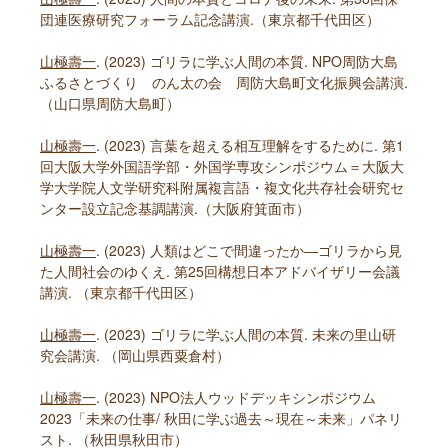
団連医療研究フォーラム記念講演.（東京都千代田区）
山極壽一
. (2023) ゴリラに学ぶ人間の本質. NPO周防大島
ふるさとづくり のん太の会 周防大島町文化振興会講演.
（山口県周防大島町）
山極壽一
. (2023) 言葉を超える相互理解をするために. 第1
回大阪大学外国語学部・外国学専攻シンポジウム＝大阪大
学大学院人文学研究科附属複言語・複文化共存社会研究セ
ンター設立記念基調講演.（大阪府箕面市）
山極壽一
. (2023) 人類はどこで間違ったか―ゴリラから見
た人間社会のゆくえ. 第25回構想日本アドバイザリー会議
講演. （東京都千代田区）
山極壽一
. (2023) ゴリラに学ぶ人間の本質. 未来の里山研
究会講演. （岡山県西粟倉村）
山極壽一
. (2023) NPO法人ウッドデッキシンポジウム
2023「未来の仕事/ 秋田に学ぶ過去～現在～未来」パネリ
スト. （秋田県秋田市）