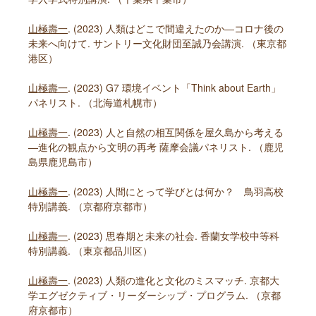
山極壽一
. (2023) 人類はどこで間違えたのか―コロナ後の
未来へ向けて. サントリー文化財団至誠乃会講演. （東京都
港区）
山極壽一
. (2023) G7 環境イベント「Think about Earth」
パネリスト. （北海道札幌市）
山極壽一
. (2023) 人と自然の相互関係を屋久島から考える
―進化の観点から文明の再考 薩摩会議パネリスト. （鹿児
島県鹿児島市）
山極壽一
. (2023) 人間にとって学びとは何か？ 鳥羽高校
特別講義. （京都府京都市）
山極壽一
. (2023) 思春期と未来の社会. 香蘭女学校中等科
特別講義. （東京都品川区）
山極壽一
. (2023) 人類の進化と文化のミスマッチ. 京都大
学エグゼクティブ・リーダーシップ・プログラム. （京都
府京都市）