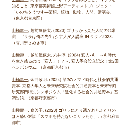
知ること. 東京都美術館上野アーティストプロジェクト
「いのちをうつす―菌類、植物、動物、人間」講演会.
（東京都台東区）
山極壽一
, 越前屋俵太. (2023) ゴリラから見た人間の非常
識―ゴリラは俺の先生だ. 京大変人講座 IN タダノ2023.
（香川県さぬき市）
山極壽一
, 越前屋俵太, 六井淳. (2024) 変人×AI ～AI時代
を生き残るのは「変人」！？～. 変人學会設立記念！第2回
ヘンポジウム. （京都府京都市）
山極壽一
, 金井政明. (2024) 第2のノマド時代と社会的共通
資本. 京都大学人と未来研究院社会的共通資本と未来寄附
研究部門特別シンポジウム「進化する社会的共通資本」基
調対談. （京都府京都市）
山極壽一
, 森啓子. (2023) ゴリラにとり憑かれたふたりの
ほろ酔い対談「スマホを持たないゴリラたち」.（京都府京
都市）