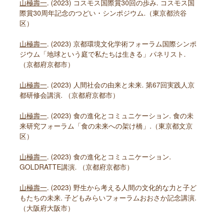
山極壽一
. (2023) コスモス国際賞30回の歩み. コスモス国
際賞30周年記念のつどい・シンポジウム.（東京都渋谷
区）
山極壽一
. (2023) 京都環境文化学術フォーラム国際シンポ
ジウム「地球という庭で私たちは生きる」パネリスト.
（京都府京都市）
山極壽一
. (2023) 人間社会の由来と未来. 第67回実践人京
都研修会講演. （京都府京都市）
山極壽一
. (2023) 食の進化とコミュニケーション. 食の未
来研究フォーラム「食の未来への架け橋」.（東京都文京
区）
山極壽一
. (2023) 食の進化とコミュニケーション.
GOLDRATTE講演. （京都府京都市）
山極壽一
. (2023) 野生から考える人間の文化的な力と子ど
もたちの未来. 子どもみらいフォーラムおおさか記念講演.
（大阪府大阪市）