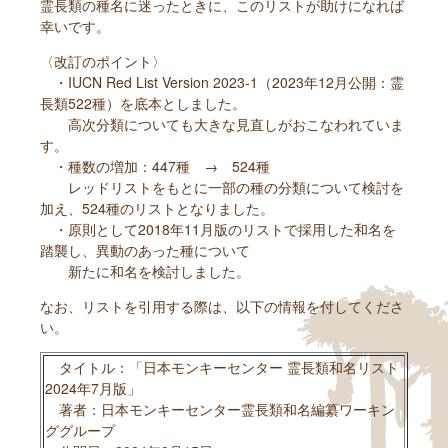
霊長類の種名に迷ったときに、このリストが助けになれば
幸いです。
〈改訂のポイント〉
・IUCN Red List Version 2023-1（2023年12月公開：霊
長類522種）を底本としました。
高次分類についても大きな見直しがおこなわれていま
す。
・種数の増加：447種 → 524種
レッドリストをもとに一部の種の分類について検討を
加え、524種のリストとなりました。
・原則として2018年11月版のリストで採用した和名を
踏襲し、異動のあった種について
新たに和名を検討しました。
なお、リストを引用する際は、以下の情報を付してくださ
い。
タイトル：「日本モンキーセンター 霊長類和名リスト
2024年7月版」
著者：日本モンキーセンター霊長類和名編纂ワーキン
ググループ