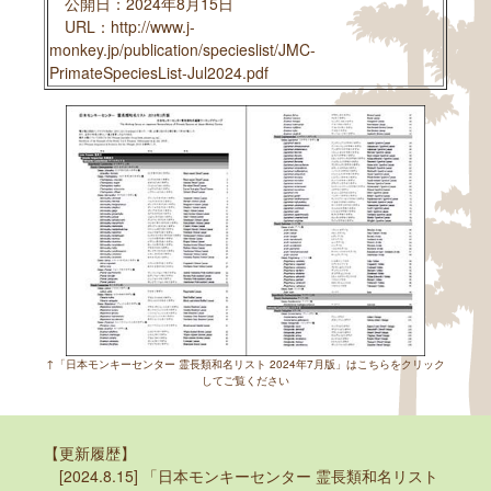
公開日：2024年8月15日
URL：http://www.j-
monkey.jp/publication/specieslist/JMC-
PrimateSpeciesList-Jul2024.pdf
↑「日本モンキーセンター 霊長類和名リスト 2024年7月版」はこちらをクリック
してご覧ください
【更新履歴】
[2024.8.15] 「日本モンキーセンター 霊長類和名リスト