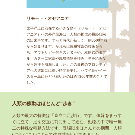
リモート・オセアニア
太平洋上に点在する小さな島々（リモート・オセ
アニア）への外洋航海は、人類の拡散の最終段階
の出来事です。ずっと時代が新しく、約3500年前
から始まります。かれらは農耕牧畜の技術をも
ち、アウトリガー付きのカヌーや、双胴式のダブ
ル・カヌーに家畜や栽培植物を積み、星を読みな
がら外洋を航海しました。この最後のフロンティ
アへの進出には長い時間を要し、ハワイ島やイー
スター島にたどり着いたのは約1300年前のことで
した。
人類の移動はほとんど“歩き”
人類の最大の特徴は「直立二足歩行」です。体幹をまっす
ぐに立て、足を交互に前に出して進む、動物の中で唯一無
二の特殊な移動方法です。登場以来ほとんどの期間、人類
は“歩く”ことによって生息域を広げてきました。