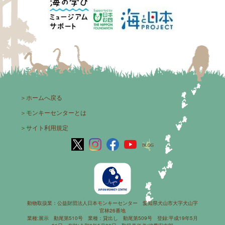
＞
ホームへ戻る
＞
モンキーセンターとは
＞
サイト利用規定
動物取扱業：公益財団法人日本モンキーセンター 愛知県犬山市大字犬山字
官林26番地
業種:展示 動尾第510号 業種：貸出し 動尾第509号 登録:平成19年5月