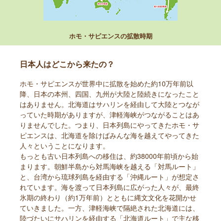
ホモ・サピエンスの拡散時期
日本人はどこから来たの？
ホモ・サピエンスが世界中に拡散を始めた約10万年前以
降、日本の本州、四国、九州が大陸と陸続きになったこと
はありません。北海道はサハリンを経由して大陸とつなが
っていた時期がありますが、津軽海峡がつながることはあ
りませんでした。つまり、日本列島にやってきたホモ・サ
ピエンスは、北海道を除けばみんな海を越えてやってきた
人々ということになります。
もっとも古い日本列島への移住は、約38000年前頃から始
まります。朝鮮半島から対馬海峡を越える「対馬ルート」
と、台湾から琉球列島を経由する「沖縄ルート」が想定さ
れています。海を渡って日本列島に広がった人々が、最終
氷期の終わり（約1万年前）とともに縄文文化を花開かせ
ていきました。一方、津軽海峡で隔絶された北海道には、
陸づたいにサハリンを経由する「北海道ルート」で主な移