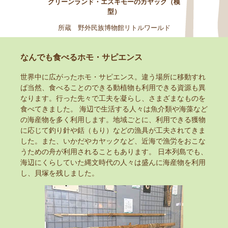
グリーンランド・エスキモーのカヤック（模
型）
所蔵 野外民族博物館リトルワールド
なんでも食べるホモ・サピエンス
世界中に広がったホモ・サピエンス。違う場所に移動すれ
ば当然、食べることのできる動植物も利用できる資源も異
なります。行った先々で工夫を凝らし、さまざまなものを
食べてきました。 海辺で生活する人々は魚介類や海藻など
の海産物を多く利用します。地域ごとに、利用できる獲物
に応じて釣り針や銛（もり）などの漁具が工夫されてきま
した。また、いかだやカヤックなど、近海で漁労をおこな
うための舟が利用されることもあります。 日本列島でも、
海辺にくらしていた縄文時代の人々は盛んに海産物を利用
し、貝塚を残しました。