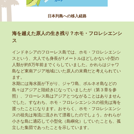
日本列島への移入経路
海を越えた原人の生き残り？ホモ・フロレシエンシ
ス
インドネシアのフローレス島では、ホモ・フロレシエンシ
スという、大人でも身長が1メートルほどしかない小型の
人類が約5万年前までくらしていました。かれらはジャワ
島など東南アジア地域にいた原人の末裔だと考えられてい
ます。
氷期には海水面が下がり、ジャワ島、ボルネオ島などの
島々はアジアと陸続きになっていましたが（第３章を参
照）、フローレス島はアジアとつながることはありません
でした。すなわち、ホモ・フロレシエンシスの祖先は海を
渡ったことになります。おそらく、ホモ・フロレシエンシ
スの祖先は海流に流されて漂着したのでしょう。かれらが
小さな島に適応して小型化（島嶼化）していたことも、孤
立した集団であったことを示しています。