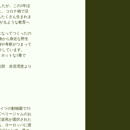
したが、この3年ほ
。 コロナ禍で活
もたくさん生まれま
ながるような教育へ
になってつくったの
物から身近な野生
例や考察がつまって
介しています。
ホットな1冊で
術部 赤見理恵より
イツの動物園で55
ズベリージャムのお
安楽死が選択された
れ、ヨーロッパに渡