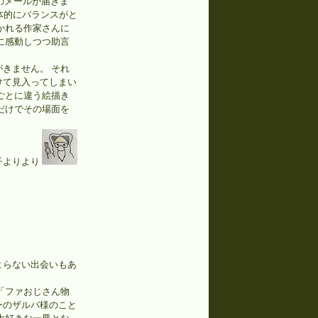
のメールが届きま
全体的にバランスがと
かれる作家さんに
に感動しつつ助言
きません。 それ
けて見入ってしまい
ごとに違う絵描き
だけでその場面を
子よりより
よらない出会いもあ
「ファおじさん物
ーのザルバ様のこと