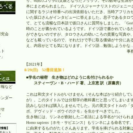
り、6頭のゴリラの父親となったフリッツ。その数奇な生涯が
本にまとめられました。 ドイツ人ジャーナリストのジェニー
に関するラジオ特番への出演依頼をいただき、当時アフリカ
いた坂口さんがインタビューに答えました。息子であるタロ
て、とても流暢な日本語で坂口さんに質問をしました。「Gor
時のことが書かれているようです。ドイツ語で書かれている
研究会
ができないのですが、タロウさんの幼いころの貴重な写真や
なども載っているので、それだけで手に取る価値が十分にあ
鑑
え、内容がとても気になります。ドイツ語…勉強しようかな
スト
事
ー」
【2021年】
8/29(日) 52冊目追加！
■学名の秘密 生き物はどのように名付けられるか
スティーヴン・B・ハード 著、上京恵 訳（原書房）
年報など
これは和文タイトルがいけません（そんな本ばかり紹介して
レンダー
が）。このタイトルでは分類学の教科書だと思ってしまいま
読みしなければ購入しませんでした。元の英文タイトルの「
合せ
ボ、デヴィッド・ボウイのクモ」を生かすべきでした。
定
生き物には、リンネが創始した二名法による学名がつけられ
Homo sapiens［ホモ・サピエンス］もリンネによる命名で
に由来するものがたくさんあります。学名を捧げられる対象