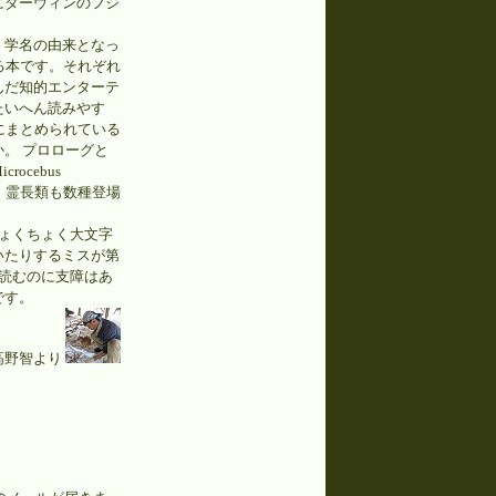
にダーウィンのフジ
、学名の由来となっ
る本です。それぞれ
んだ知的エンターテ
たいへん読みやす
にまとめられている
。 プロローグと
cebus
め、霊長類も数種登場
ょくちょく大文字
いたりするミスが第
読むのに支障はあ
です。
高野智より