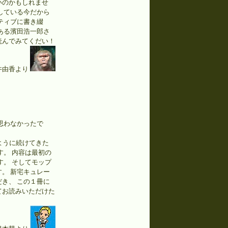
いのかもしれませ
している今だから
ティブに書き綴
ある濱田浩一郎さ
読んでみてくだい！
井由香より
思わなかったで
のように続けてきた
す。 内容は最初の
す。 そしてモップ
。 新宅キュレー
き、 この１冊に
てお読みいただけた