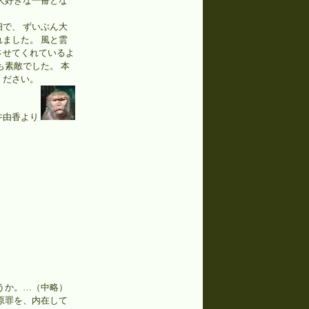
大好きな一冊とな
で、 ずいぶん大
ました。 風と雲
させてくれているよ
も素敵でした。 本
ください。
井由香より
うか。…（中略）
原罪を、内在して