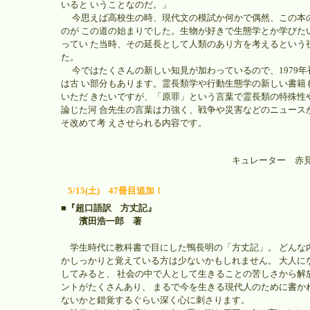
いると いうことなのだ。」
今思えば高校生の時、現代文の模試か何かで偶然、この本
のが この道の始まりでした。生物が好きで生態学とか学びた
ってい た当時、その延長として人類のあり方を考えるという
た。
今ではたくさんの新しい知見が加わっているので、1979年
は古 い部分もあります。霊長類学や行動生態学の新しい書籍
いただ きたいですが、「原罪」という言葉で霊長類の特殊性
論じた河 合先生の言葉は力強く、戦争や災害などのニュース
そ改めて考 えさせられる内容です。
キュレーター 赤
5/15(土) 47冊目追加！
■『超口語訳 方丈記』
濱田浩一郎 著
学生時代に教科書で目にした鴨長明の「方丈記」。 どんな
かしっかりと覚えている方は少ないかもしれません。 大人に
してみると、 社会の中で人として生きることの苦しさから解
ントがたくさんあり、 まるで今を生きる現代人のために書か
ないかと錯覚するぐらい深く心に刺さります。