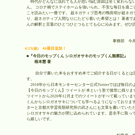
時代がどんなに流れても人が思い悩む原因は全く変わらな
ん。 コロナ禍でステイホームを強いられ、不安な毎日を過ご
こそ読みたい一冊です。 超ネガティブ思考の鴨長明が超ネガ
り、超ネガティブ人間なりにたどり着いた希望とは！ 著者で
んの解釈と言葉のひとつひとつもとても心に沁みます。ぜひ
事務部 今
4/23(金) 46冊目追加！
■『今日のモップくん シロガオサキのモップくん観察記』
根本慧 著
自分で書いた本をおすすめ本でご紹介する日がくるとは
す。
2018年から日本モンキーセンター公式Twitterでほぼ毎日
【今日のモップくん】ツイートが 本という形で後世に残りま
ツイートから2020年12月までのツイートがすべて載っていま
くんからシロガオサキについても学べるようになっております
ターと京都大学霊長類研究所の武さんにも文章を書いていただ
シロガオサキの魅力が閉じ込められています。是非手に取っ
ら嬉しいです。