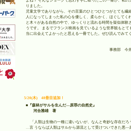
よね？ そんなジョークで思わず手に取ったこの一冊が、私の
りました。
児童文学でありながら、その言葉のひとつひとつがとても繊細
人になってしまった私の心を優しく、柔らかく、ほぐしてくれ
と木々がある自然の中で、ゆっくりと流れる時間を疑似体験
うです。 まるでフランス映画を見ているような世界観もとて
当に出会えてよかったと思える一冊でした。ぜひ読んでみて
事務部 今
5/20(木) 48冊目追加！
■『森林がサルを生んだ―原罪の自然史』
河合雅雄 著
「人類は生物の一種に違いないが、なんと奇妙な存在だろ
…言 うならば人類はサルから源流として受けついできた悪―