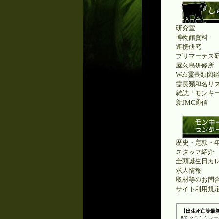
研究室
博物館資料
連携研究
プリマーテス
屋久島研修所
Web霊長類図
霊長類和名リ
雑誌「モンキ
新JMC通信
歴史・定款・
スタッフ紹介
全頭誕生日カ
求人情報
取材等のお問
サイト利用規