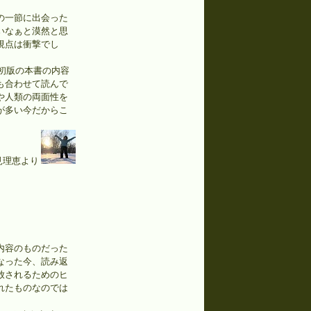
の一節に出会った
いなぁと漠然と思
視点は衝撃でし
初版の本書の内容
も合わせて読んで
や人類の両面性を
が多い今だからこ
見理恵より
内容のものだった
なった今、読み返
放されるためのヒ
れたものなのでは