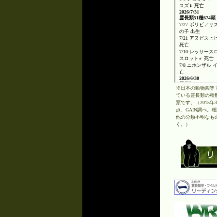
※日本の動物園等
ている霊長類の種数
類です。（2015年
点、GAIN調べ。
他の分類不明なも
く。）