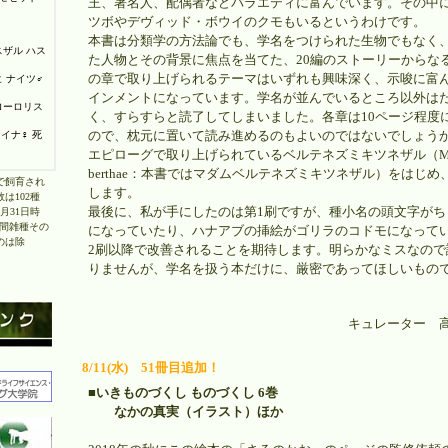
王、著名人、配偶者などバラエティに富んでいます。その中
ツボやデヴィッド・ボウイのクモもいるというわけです。
本書は分類学の方法論でも、学名をつけられた生物でもなく
た人物とその背景に焦点を当てた、20編のストーリーからな
の章で取り上げられるテーマはいずれも興味深く、示唆に富
インメントになっています。学名が並んでいるところ以外は
く、すらすらと読了してしまいました。各章は10ページ程度
ので、枕元に置いて読み進めるのもよいのではないでしょうか
エピローグで取り上げられているベルテネズミキツネザル（Micro
berthae：本書ではマダムベルテネズミキツネザル）をはじ
で飼育され
します。
は102種
最後に、私が手にしたのは第1刷ですが、種小名の頭文字がち
3月31日時
種間雑種その
になっていたり、ハナアブの挿絵がゴリラのコドモになって
のは除
2刷以降で改善されることを期待します。明らかなミスなので
りませんが、学名を扱う本だけに、厳密であってほしいもの
キュレーター 
8/11(水) 51冊目追加！
■いきものづくし ものづくし 6巻
なかの真実（イラスト）ほか