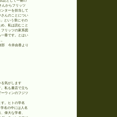
伝記として一冊の
さんからフリッツ
センターを担当して
ウさんのことについ
i」という章にその
ため、私は読むこと
、フリッツの家系図
る一冊です。とはい
…。
務部 今井由香より
いる気がします
す。私も書店で立ち
ダーウィンのフジツ
ます。ヒトの学名
す。学名の中には人名
は、偉大な学者、