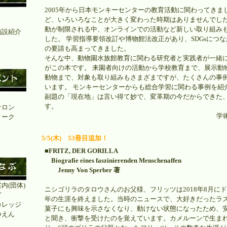
2005年から日本モンキーセンターの教育活動に関わってきま
ど、いろいろなことが大きく変わった時期はありませんでした
動が制限される中、オンラインでの活動など新しい取り組み
施設紹介
した。 学習指導要領改訂や博物館法改正があり、SDGsにつ
」
の要請も高まってきました。
そんな中、動物園水族館教育に関わる研究者と実践者が一緒
がこの本です。 来園者向けの活動から学校教育まで、展示動
動物まで、対象も取り組みもさまざまですが、たくさんの事
います。 モンキーセンターからも総合学習に関わる事例を紹
副題の「現在地」は言い得て妙で、変革期の今だからできた、
ト
す。
サロン
学
トーク
5/5(木) 53冊目追加！
■FRITZ, DER GORILLA
Biografie eines faszinierenden Menschenaffen
Jenny Von Sperber 著
内(団体)
ニシゴリラのタロウさんのお父様、フリッツは2018年8月にド
ど
年の生涯を終えました。当時のニュースで、大好きだったラ
カレッジ
菓子にも興味を示さなくなり、動けない状態になったため、
つえん
と聞き、衝撃を受けたのを覚えています。カメルーンで生ま