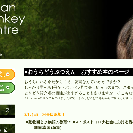
■おうちどうぶつえん おすすめ本のページ
おうちにいる今だからこそ、読書なんていかがですか？
しっかり学べる1冊からパラパラ見て楽しめるものまで、スタ
ときどき紹介者の個性が出すぎることもありますが、そこもぜ
※Amazonへのリンクもつけましたので、よろしければこちらからご購入くださ
3/12(日) 54冊目追加！
■動物園と水族館の教育: SDGs・ポストコロナ社会における
朝岡 幸彦 (編集)