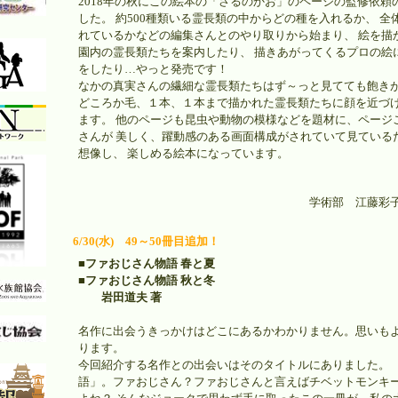
2018年の秋にこの絵本の「さるのかお」のページの監修依頼
した。 約500種類いる霊長類の中からどの種を入れるか、 
れているかなどの編集さんとのやり取りから始まり、 絵を描
園内の霊長類たちを案内したり、 描きあがってくるプロの絵
をしたり…やっと発売です！
なかの真実さんの繊細な霊長類たちはず～っと見てても飽きが
どころか毛、１本、１本まで描かれた霊長類たちに顔を近づ
ます。 他のページも昆虫や動物の模様などを題材に、ページ
さんが 美しく、躍動感のある画面構成がされていて見ている
想像し、 楽しめる絵本になっています。
学術部 江藤彩
6/30(水) 49～50冊目追加！
■ファおじさん物語 春と夏
■ファおじさん物語 秋と冬
岩田道夫 著
名作に出会うきっかけはどこにあるかわかりません。思いも
ります。
今回紹介する名作との出会いはそのタイトルにありました。 
語」。ファおじさん？ファおじさんと言えばチベットモンキ