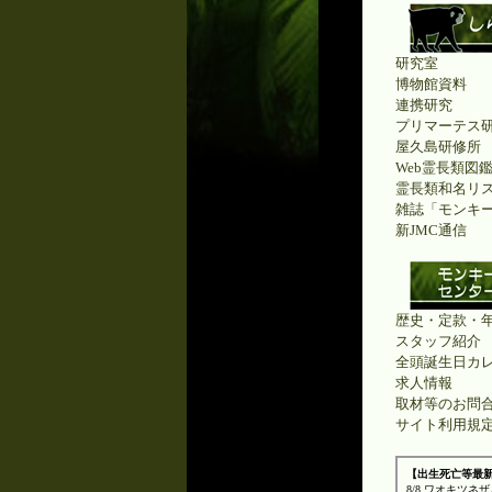
研究室
博物館資料
連携研究
プリマーテス
屋久島研修所
Web霊長類図
霊長類和名リ
雑誌「モンキ
新JMC通信
歴史・定款・
スタッフ紹介
全頭誕生日カ
求人情報
取材等のお問
サイト利用規