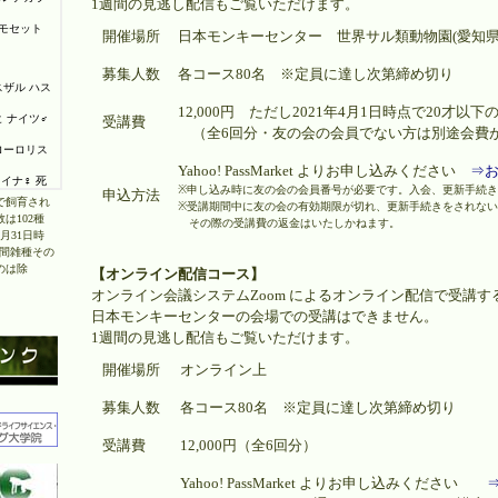
1週間の見逃し配信もご覧いただけます。
開催場所
日本モンキーセンター 世界サル類動物園(愛知
募集人数
各コース80名 ※定員に達し次第締め切り
12,000円 ただし2021年4月1日時点で20才以下の
受講費
（全6回分・友の会の会員でない方は別途会費
Yahoo! PassMarket よりお申し込みください
⇒
※申し込み時に友の会の会員番号が必要です。入会、更新手続
申込方法
で飼育され
※受講期間中に友の会の有効期限が切れ、更新手続きをされな
は102種
その際の受講費の返金はいたしかねます。
3月31日時
種間雑種その
のは除
【オンライン配信コース】
オンライン会議システムZoom によるオンライン配信で受講す
日本モンキーセンターの会場での受講はできません。
1週間の見逃し配信もご覧いただけます。
開催場所
オンライン上
募集人数
各コース80名 ※定員に達し次第締め切り
受講費
12,000円（全6回分）
Yahoo! PassMarket よりお申し込みください