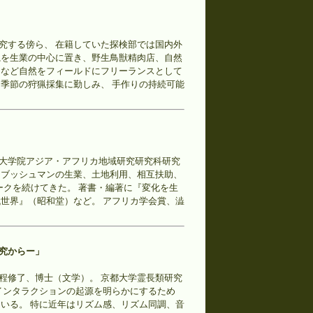
究する傍ら、 在籍していた探検部では国内外
猟を生業の中心に置き、野生鳥獣精肉店、自然
ドなど自然をフィールドにフリーランスとして
季節の狩猟採集に勤しみ、 手作りの持続可能
大学院アジア・アフリカ地域研究研究科研究
民ブッシュマンの生業、土地利用、相互扶助、
ークを続けてきた。 著書・編著に『変化を生
世界』（昭和堂）など。 アフリカ学会賞、澁
究からー」
程修了、博士（文学）。 京都大学霊長類研究
インタラクションの起源を明らかにするため
いる。 特に近年はリズム感、リズム同調、音