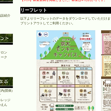
リーフレット
施設紹介
以下よりリーフレットのデータをダウンロードしていただけま
」
プリントアウトしてご利用ください。
ト
サロン
トーク
内(団体)
ど
カレッジ
つえん