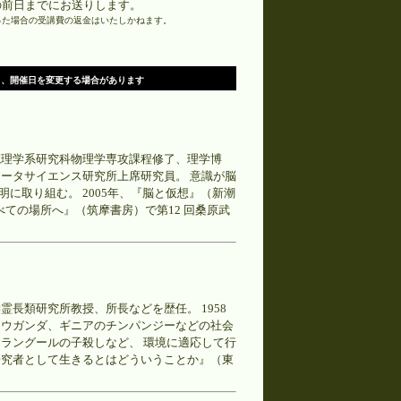
L を講座の前日までにお送りします。
った場合の受講費の返金はいたしかねます。
り、開催日を変更する場合があります
院理学系研究科物理学専攻課程修了、理学博
ータサイエンス研究所上席研究員。 意識が脳
に取り組む。 2005年、『脳と仮想』（新潮
べての場所へ』（筑摩書房）で第12 回桑原武
長類研究所教授、所長などを歴任。 1958
 ウガンダ、ギニアのチンパンジーなどの社会
ラングールの子殺しなど、 環境に適応して行
研究者として生きるとはどういうことか』（東