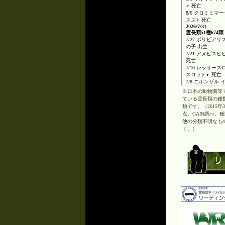
※日本の動物園等
ている霊長類の種数
類です。（2015年
点、GAIN調べ。
他の分類不明なも
く。）