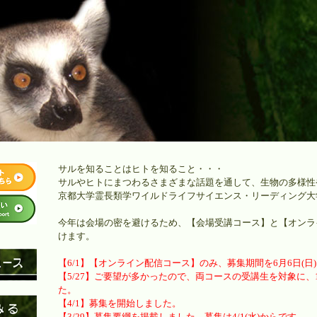
サルを知ることはヒトを知ること・・・
サルやヒトにまつわるさまざまな話題を通して、生物の多様性
京都大学霊長類学ワイルドライフサイエンス・リーディング大
今年は会場の密を避けるため、【会場受講コース】と【オンラ
けます。
【6/1】【オンライン配信コース】のみ、募集期間を6月6日(日
【5/27】ご要望が多かったので、両コースの受講生を対象に
た。
【4/1】募集を開始しました。
【3/29】募集要綱を掲載しました。募集は4/1(水)からです。