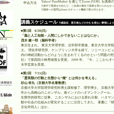
Yahoo! PassMarket を通じてZoom のUR
申込方法
※途中で受講をやめたり、ご自身の都合で講座を受けられなか
※講師への質問はZoom のチャット機能で受け付けます。
講義スケジュール
※感染症、悪天候などのやむを得ない事情によ
■第1回 6/20(日)
「脳と人工知能－人間にしかできないことはなにか」
茂木 健一郎（脳科学者）
東京生まれ。 東京大学理学部、法学部卒業後、東京大学大学
士。 理化学研究所、ケンブリッジ大学を経て、ソニーコンピュ
内の神経活動からどのように生まれてくるのかという問題の究明
社）で第四回小林秀雄賞を受賞。 2009 年、『今、ここからす
夫学芸賞を受賞。
■第2回 7/11(日)
「霊長類の行動と生態から“種” とは何かを考える」
杉山 幸丸（京都大学名誉教授）
京都大学大学院理学研究科博士課程修了、理学博士。 京都大学霊
年から高崎山のニホンザル、南インドのハヌマンラングール、
生態学的研究に従事。 ニホンザルにおける群れ分裂、ハヌマン
動や社会の仕組みが変化することに注目してきた。 著書に『
京化学同人）ほか。