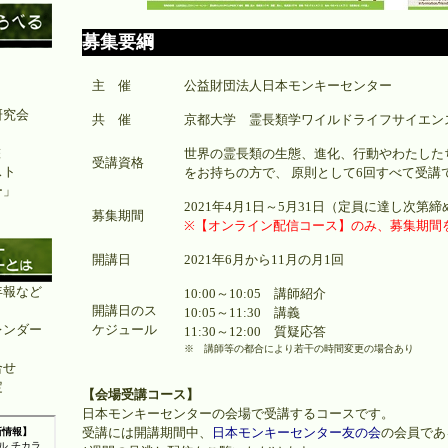
募集要綱
主 催
公益財団法人日本モンキーセンター
研究会
共 催
京都大学 霊長類学ワイルドライフサイエン
鑑
世界の霊長類の生態、進化、行動やわたした
受講資格
スト
をお持ちの方で、 原則として6回すべて受講
ー」
2021年4月1日～5月31日（定員に達し次第
募集期間
※【オンライン配信コース】のみ、募集期間を
開講日
2021年6月から11月の月1回
年報など
10:00～10:05 講師紹介
開講日のス
10:05～11:30 講義
レンダー
ケジュール
11:30～12:00 質疑応答
※ 講師等の都合により若干の時間変更の場合あり
合せ
定
【会場受講コース】
日本モンキーセンターの会場で受講するコースです。
受講には開講期間中、
日本モンキーセンター友の会
の会員であ