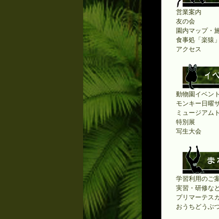
営業案内
友の会
園内マップ・
食事処「楽猿
アクセス
動物園イベン
モンキー日曜
ミュージアム
特別展
写生大会
学習利用のご案
実習・研修な
プリマーテス
おうちどうぶ