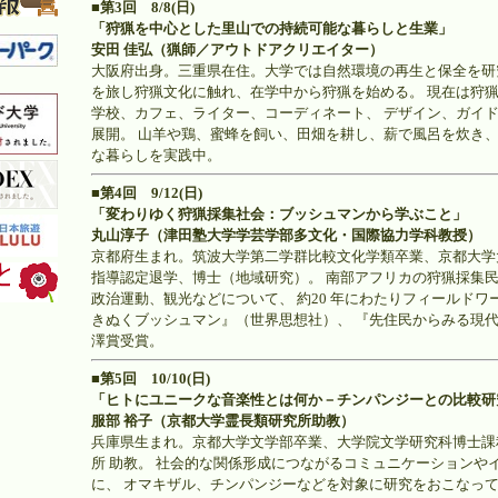
■第3回 8/8(日)
「狩猟を中心とした里山での持続可能な暮らしと生業」
安田 佳弘（猟師／アウトドアクリエイター）
大阪府出身。三重県在住。大学では自然環境の再生と保全を研
を旅し狩猟文化に触れ、在学中から狩猟を始める。 現在は狩
学校、カフェ、ライター、コーディネート、 デザイン、ガイ
展開。 山羊や鶏、蜜蜂を飼い、田畑を耕し、薪で風呂を炊き、
な暮らしを実践中。
■第4回 9/12(日)
「変わりゆく狩猟採集社会：ブッシュマンから学ぶこと」
丸山淳子（津田塾大学学芸学部多文化・国際協力学科教授）
京都府生まれ。筑波大学第二学群比較文化学類卒業、京都大学
指導認定退学、博士（地域研究）。 南部アフリカの狩猟採集
政治運動、観光などについて、 約20 年にわたりフィールドワ
きぬくブッシュマン』（世界思想社）、 『先住民からみる現代
澤賞受賞。
■第5回 10/10(日)
「ヒトにユニークな音楽性とは何か－チンパンジーとの比較研
服部 裕子（京都大学霊長類研究所助教）
兵庫県生まれ。京都大学文学部卒業、大学院文学研究科博士課
所 助教。 社会的な関係形成につながるコミュニケーションや
に、 オマキザル、チンパンジーなどを対象に研究をおこなって