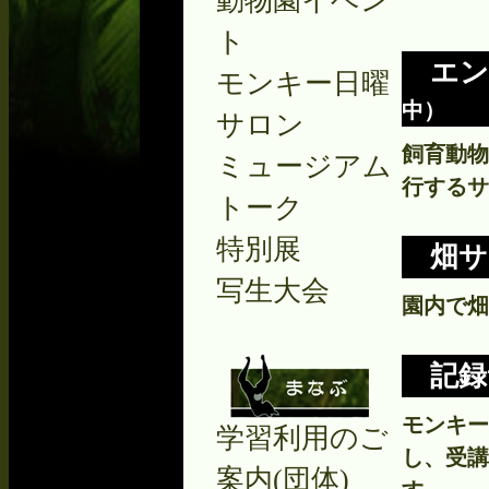
動物園イベン
ト
エン
モンキー日曜
中）
サロン
飼育動物
ミュージアム
行するサ
トーク
特別展
畑サ
写生大会
園内で畑
記録
モンキー
学習利用のご
し、受講
案内(団体)