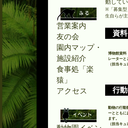
動してい
※「募集型
生自らが主
営業案内
資料
友の会
園内マップ・
博物館資料
施設紹介
レーターと
（担当キュ
食事処「楽
猿」
行動
アクセス
動物の行動
ーとともに
ます。
（担当キュ