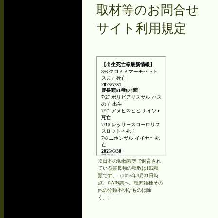
取材等のお問合せ
サイト利用規定
※日本の動物園等で飼育され
ている霊長類の種数は102種
類です。（2015年3月31日時
点、GAIN調べ。種間雑種その
他の分類不明なものは除
く。）