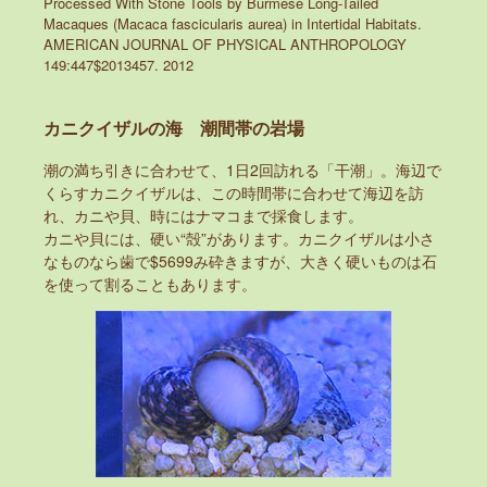
Processed With Stone Tools by Burmese Long-Tailed
Macaques (Macaca fascicularis aurea) in Intertidal Habitats.
AMERICAN JOURNAL OF PHYSICAL ANTHROPOLOGY
149:447$2013457. 2012
カニクイザルの海 潮間帯の岩場
潮の満ち引きに合わせて、1日2回訪れる「干潮」。海辺で
くらすカニクイザルは、この時間帯に合わせて海辺を訪
れ、カニや貝、時にはナマコまで採食します。
カニや貝には、硬い“殻”があります。カニクイザルは小さ
なものなら歯で$5699み砕きますが、大きく硬いものは石
を使って割ることもあります。