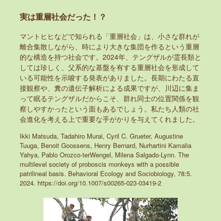
実は重層社会だった！？
マントヒヒなどで知られる「重層社会」は、小さな群れが
離合集散しながら、時により大きな集団を作るという重層
的な構造を持つ社会です。2024年、テングザルが霊長類と
しては珍しく、父系的な基盤を有する重層社会を形成して
いる可能性を示唆する発表がありました。長期にわたる直
接観察や、糞の遺伝子解析による成果ですが、川辺に集ま
って眠るテングザルだからこそ、群れ同士の位置関係を観
察しやすかったという面もあるでしょう。私たち人類の社
会進化を考える上で重要な手がかりを与えてくれました。
Ikki Matsuda, Tadahiro Murai, Cyril C. Grueter, Augustine
Tuuga, Benoit Goossens, Henry Bernard, Nurhartini Kamalia
Yahya, Pablo Orozco-terWengel, Milena Salgado-Lynn. The
multilevel society of proboscis monkeys with a possible
patrilineal basis. Behavioral Ecology and Sociobiology, 78:5.
2024. https://doi.org/10.1007/s00265-023-03419-2