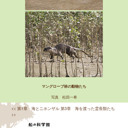
マングローブ林の動物たち
写真 松田一希
<< 第1章 海とニホンザル
第3章 海を渡った霊長類たち
>>