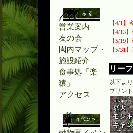
【4/1
営業案内
【4/1
友の会
【5/1
園内マップ・
【5/3
施設紹介
リー
食事処「楽
以下より
猿」
プリント
アクセス