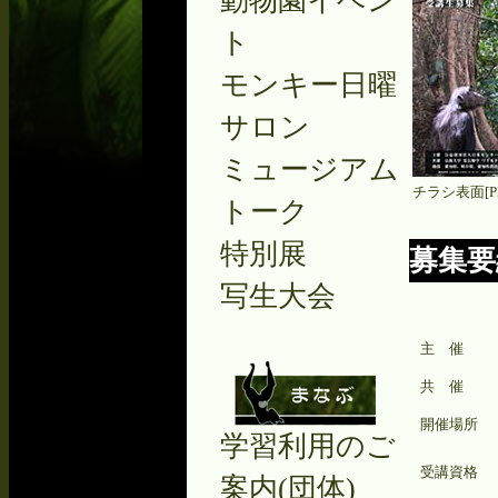
動物園イベン
ト
モンキー日曜
サロン
ミュージアム
チラシ表面[PDF
トーク
特別展
募集要
写生大会
主 催
共 催
開催場所
学習利用のご
受講資格
案内(団体)