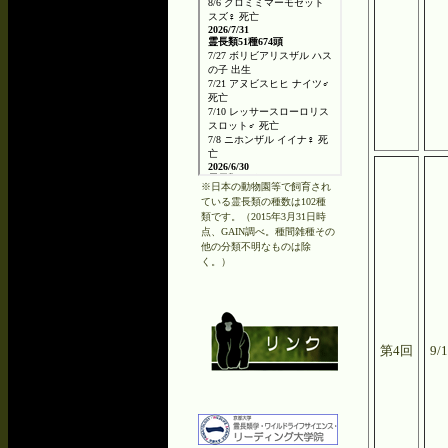
※日本の動物園等で飼育され
ている霊長類の種数は102種
類です。（2015年3月31日時
点、GAIN調べ。種間雑種その
他の分類不明なものは除
く。）
第4回
9/