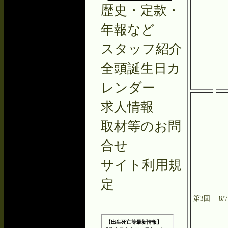
歴史・定款・
年報など
スタッフ紹介
全頭誕生日カ
レンダー
求人情報
取材等のお問
合せ
サイト利用規
定
第3回
8/