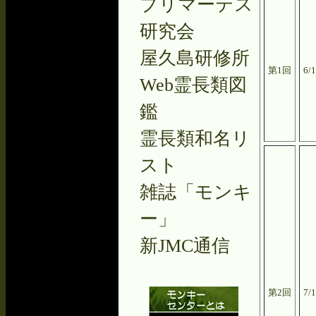
プリマーテス
研究会
屋久島研修所
第1回
6/
Web霊長類図
鑑
霊長類和名リ
スト
雑誌「モンキ
ー」
新JMC通信
第2回
7/