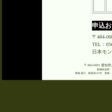
申込お
〒484-
TEL：056
日本モン
〒484-0081 愛知県
動物取扱業：
業種:展示 動尾第510号 業種：