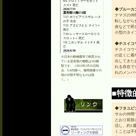
◆ブルーカ
ナマズの仲
転しながら
炎などで死
小型のタイ
◆チスイコ
チスイコウ
の近くに着
※日本の動物園等で飼育され
出してきた
ている霊長類の種数は102種
類です。（2015年3月31日時
れる存在で
点、GAIN調べ。種間雑種その
れのメンバ
他の分類不明なものは除
く。）
■特徴
◆フタユビ
サルの仲間
とおり前肢
活し、約1
くことは不