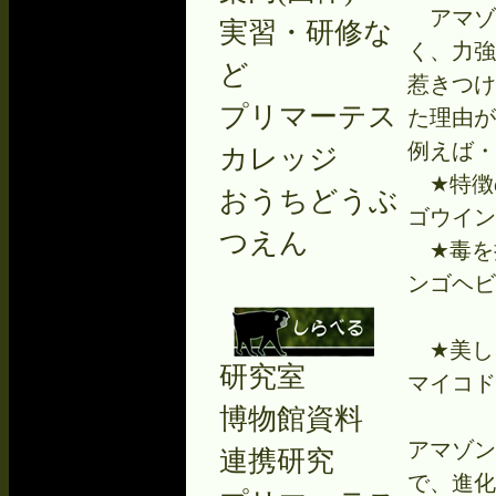
アマゾ
実習・研修な
く、力強
ど
惹きつけ
プリマーテス
た理由が
例えば・
カレッジ
★特徴
おうちどうぶ
ゴウイン
つえん
★毒を
ンゴヘビ
⇒オス
★美し
研究室
マイコド
博物館資料
⇒片方
アマゾン
連携研究
で、進化