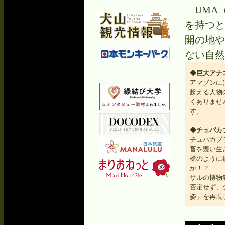
UMA
を持つと
開の地や
ない自然
◆巨大アナ
アマゾンに
超える大物
くありませ
す。
◆チュパカ
チュパカブ
畜を襲い生
槍のように
か！？
サルの博物
否定せず、
姿」を再現