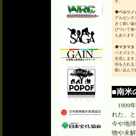
す。
◆ベルツノ
アルゼンチ
きく鋭い歯
びついて食
もあります
◆マタマタ
ベネズエラ
生息します
頭を入れる
吸い込んで
■南米
1999
れた、と
今や地球
物や未解