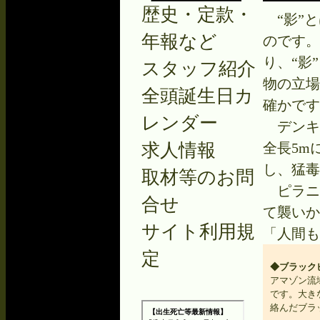
歴史・定款・
“影”と
年報など
のです。
り、“影
スタッフ紹介
物の立場
全頭誕生日カ
確かです
レンダー
デンキウ
求人情報
全長5m
し、猛毒
取材等のお問
ピラニ
合せ
て襲いか
サイト利用規
「人間も
定
◆ブラック
アマゾン流
です。大き
絡んだブラ