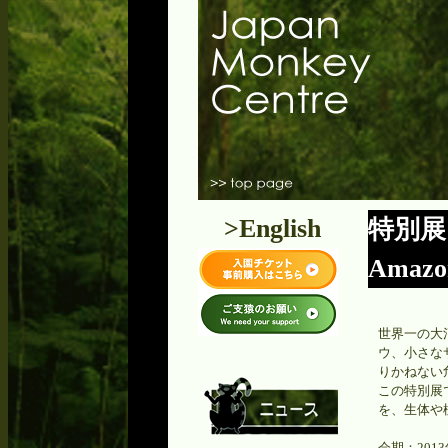
>English
特別展「
Amaz
世界一の大
ウ、小さな
りかねない
この特別展
を、生体や
会期：2013年