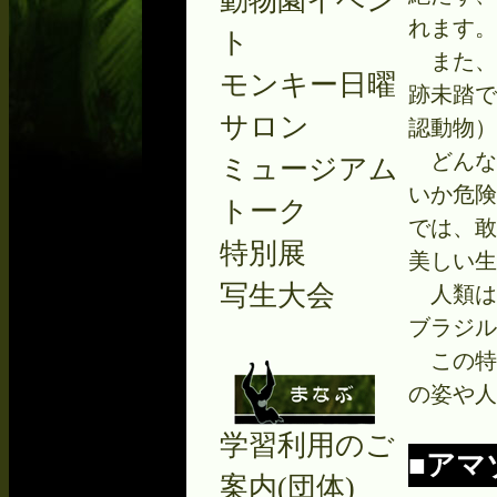
動物園イベン
れます。
ト
また、
モンキー日曜
跡未踏で
サロン
認動物）
どんな
ミュージアム
いか危険
トーク
では、敢
特別展
美しい生
写生大会
人類は
ブラジル
この特
の姿や人
学習利用のご
■アマ
案内(団体)