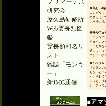
プリマーテス
◆美しい熱
研究会
エンゼルフ
の多くはア
屋久島研修所
い水槽に泳
Web霊長類図
◆モルフォ
鑑
アマゾンで
きます。メ
霊長類和名リ
っても輝き
チョウ、ミ
スト
示していま
雑誌「モンキ
◆ヘラクレ
世界最大の
ー」
もないとこ
す。同じく
新JMC通信
ムシと、比
シ、アトラ
■アマ