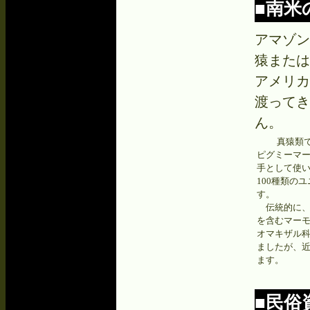
■南米
アマゾン
猿または
アメリカ
渡ってき
ん。
真猿類で最
ピグミーマ
手として使
100種類の
す。
伝統的に、
を含むマー
オマキザル科
ましたが、
ます。
■民俗