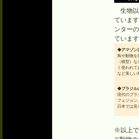
生物以
ています
ンターの
ています
◆アマゾン
鳥や動物を
（模型）な
く使われて
など美しい
◆ブラジルの
現代のブラ
フェジョン
日本では見
※以上で