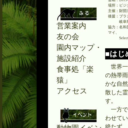
場所：ビジ
主催：財団
後援：ブラ
岐阜県教
営業案内
協力：名和
マイ、
友の会
Select 
園内マップ・
■はじ
施設紹介
世界一
食事処「楽
の熱帯雨
猿」
かな自然
アクセス
散した霊
す。
一方で
わせてい
絶たず、