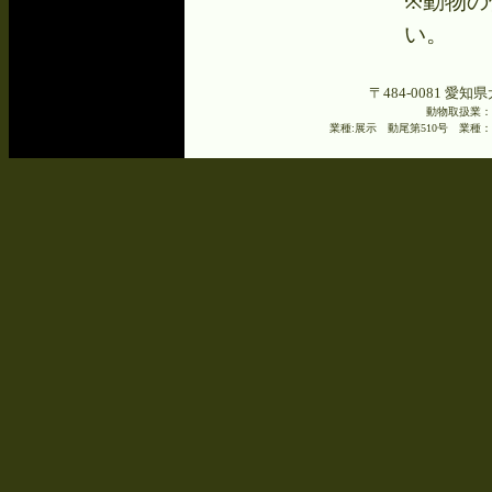
※動物の
い。
〒484-0081 愛知県
動物取扱業：
業種:展示 動尾第510号 業種：