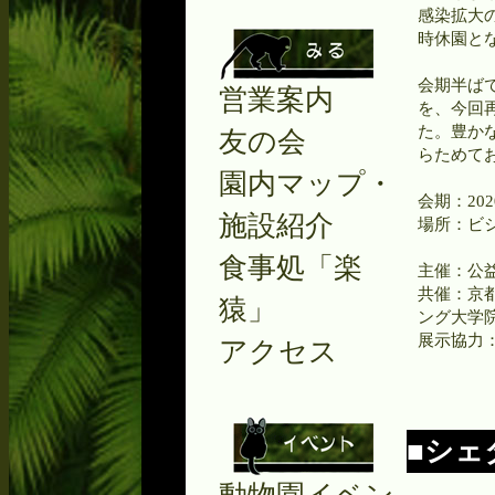
感染拡大
時休園と
会期半ば
営業案内
を、今回
た。豊か
友の会
らためて
園内マップ・
会期：202
施設紹介
場所：ビ
食事処「楽
主催：公
共催：京
猿」
ング大学
展示協力
アクセス
■シェ