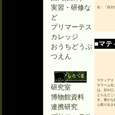
実習・研修な
右：「自分
ど
プリマーテス
カレッジ
■マテ
おうちどうぶ
つえん
マティアス・ナ
サラーム生
研究室
は、目や口
とらえどこ
博物館資料
す。豊かな
ら彫り出さ
連携研究