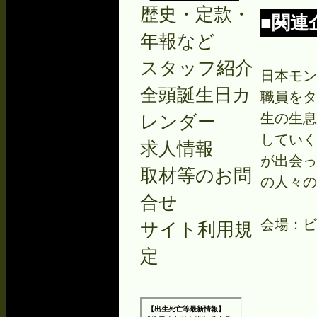
歴史・定款・
■関連企
年報など
スタッフ紹介
日本モン
全頭誕生日カ
職員をタ
生の生息
レンダー
していく
求人情報
が出会っ
取材等のお問
の人々の
合せ
会場：ビ
サイト利用規
定