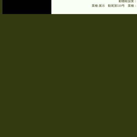
動物取扱業：
業種:展示 動尾第510号 業種：