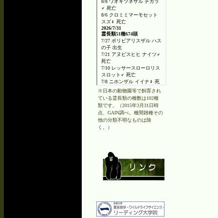
※日本の動物園等で飼育され
ている霊長類の種数は102種
類です。（2015年3月31日時
点、GAIN調べ。種間雑種その
他の分類不明なものは除
く。）