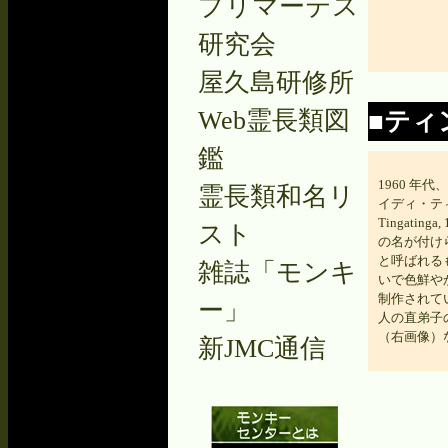
プリマーテス
研究会
屋久島研修所
Web霊長類図
■ティ
鑑
1960 年
霊長類和名リ
イディ・ティン
Tingatin
スト
の名が付け
と呼ばれる
雑誌「モンキ
いで色鮮や
制作されて
ー」
人の直弟子
（右画像）
新JMC通信