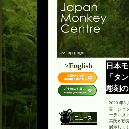
>English
日本モ
「タン
彫刻の
2020 
霊 シェ
ーティス
美氏が所
展示しま