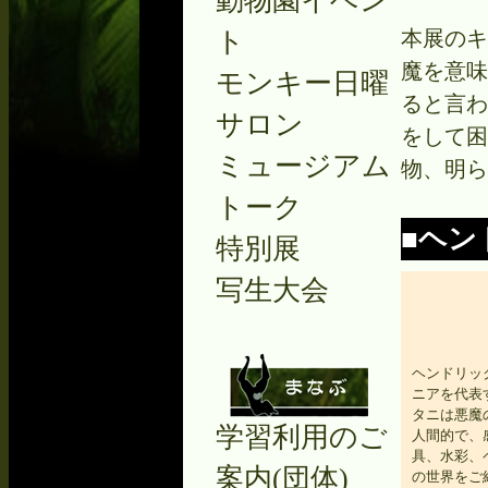
動物園イベン
ト
本展のキ
魔を意味
モンキー日曜
ると言わ
サロン
をして困
ミュージアム
物、明ら
トーク
■ヘン
特別展
写生大会
ヘンドリック・
ニアを代表
タニは悪魔
学習利用のご
人間的で、
具、水彩、
案内(団体)
の世界をご