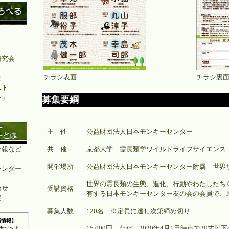
研究会
チラシ表面
チラシ裏
鑑
スト
ー」
募集要綱
主 催
公益財団法人日本モンキーセンター
年報など
共 催
京都大学 霊長類学ワイルドライフサイエンス
開催場所
公益財団法人日本モンキーセンター附属 世界
レンダー
世界の霊長類の生態、進化、行動やわたしたち
合せ
受講資格
有する日本モンキーセンター友の会の会員で、
定
募集人数
120名 ※定員に達し次第締め切り
15,000円 ただし2020年4月1日時点で20才以下