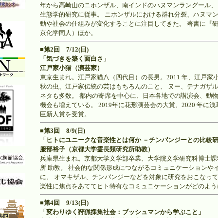
年から高崎山のニホンザル、南インドのハヌマンラングール、
生態学的研究に従事。 ニホンザルにおける群れ分裂、ハヌマン
動や社会の仕組みが変化することに注目してきた。 著書に『
京化学同人）ほか。
■第2回 7/12(日)
「気づきを築く面白さ」
江戸家小猫（演芸家）
東京生まれ。江戸家猫八（四代目）の長男。2011 年、江戸家
秋の虫、江戸家伝統の芸はもちろんのこと、 ヌー、テナガザ
ネタも多数。 都内の寄席を中心に、日本各地での講演会、動
機会も増えている。 2019年に花形演芸会の大賞、2020 年
臣新人賞を受賞。
■第3回 8/9(日)
「ヒトにユニークな音楽性とは何か －チンパンジーとの比較
服部裕子（京都大学霊長類研究所助教）
兵庫県生まれ。京都大学文学部卒業、大学院文学研究科博士課
所 助教。 社会的な関係形成につながるコミュニケーションや
に、 オマキザル、チンパンジーなどを対象に研究をおこなって
楽性に焦点をあててヒト特有なコミュニケーションがどのよう
■第4回 9/13(日)
「変わりゆく狩猟採集社会：ブッシュマンから学ぶこと」