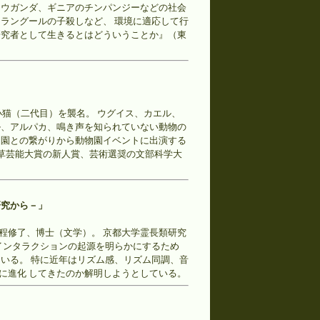
 ウガンダ、ギニアのチンパンジーなどの社会
ラングールの子殺しなど、 環境に適応して行
研究者として生きるとはどういうことか』（東
小猫（二代目）を襲名。 ウグイス、カエル、
ル、アルパカ、鳴き声を知られていない動物の
物園との繋がりから動物園イベントに出演する
に浅草芸能大賞の新人賞、芸術選奨の文部科学大
研究から－」
程修了、博士（文学）。 京都大学霊長類研究
インタラクションの起源を明らかにするため
いる。 特に近年はリズム感、リズム同調、音
に進化 してきたのか解明しようとしている。