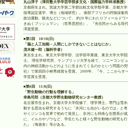
丸山淳子（津田塾大学学芸学部多文化・国際協力学科准教授）
京都府生まれ。筑波大学第二学群比較文化学類卒業、京都大学
指導認定退学、博士（地域研究）。 南部アフリカの狩猟採集
政治運動、観光などについて、 約20 年にわたりフィールドワ
きぬくブッシュマン』（世界思想社）、 『先住民からみる現代
澤賞受賞。
■第5回 10/18(日)
「脳と人工知能－人間にしかできないことはなにか」
茂木健一郎（脳科学者）
東京生まれ。東京大学理学部、法学部卒業後、東京大学大学院
士。 理化学研究所、ケンブリッジ大学を経て、ソニーコンピュ
内の神経活動からどのように生まれてくるのかという問題の究明
社）で第四回小林秀雄賞を受賞。 2009年、『今、ここからす
学芸賞を受賞。
■第6回 11/8(日)
「野生動物の行動を理解する」
幸島司郎（京都大学野生動物研究センター教授）
名古屋市生まれ。京都大学大学院修了、理学博士。専門は雪氷
動する昆虫を研究するうちに「氷河にも虫がいるのでは」と考
やミジンコを世界で初めて発見し、氷河にも特殊な生態系が成
に、イルカやゾウなど、学生たちと様々な野生動物の研究も行
た』（海遊舎）等がある。