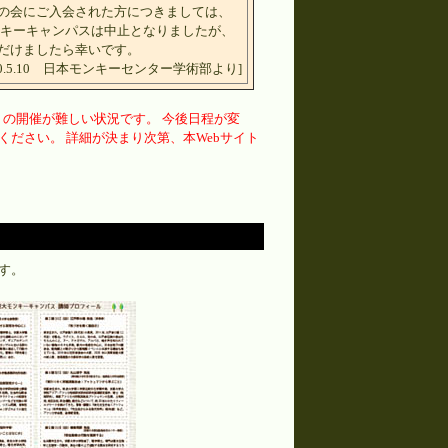
の会にご入会された方につきましては、
ンキーキャンパスは中止となりましたが、
だけましたら幸いです。
020.5.10 日本モンキーセンター学術部より]
りの開催が難しい状況です。 今後日程が変
ださい。 詳細が決まり次第、本Webサイト
す。