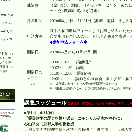
受講費
（全6回分。別途、日本モンキーセンター友の会年
ート会員5,000円以上が必要）
募集期間
2020年4月1日～5月31日（必着・定員に達し
以下の参加申込フォームよりお申し込みいただ
申込方法
必要事項をご記入の上、下記申込先まで郵送、F
◆参加申込フォーム◆
開講日
2020年6月から11月の月1回
で飼育され
は102種
10:00～10:05 講師紹介
3月31日時
種間雑種その
10:05～11:30 講義
のは除
開講日の
11:30～12:00 質疑応答
スケジュ
12:00～ 講師との昼食会（自由参加・参
ール
※ 講師等の都合により若干の時間変更の場合あり
※ 初回は受講料の徴収、所長の開講挨拶などのため、時間変
講義スケジュール
※感染症、悪天候などのやむを得ない事情によ
■第1回 6/21(日)
「霊長類学の歴史を振り返る：ニホンザル研究を中心に」
杉山幸丸（京都大学名誉教授）
京都大学大学院理学研究科博士課程修了、理学博士。 京都大学霊