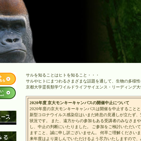
サルを知ることはヒトを知ること・・・
サルやヒトにまつわるさまざまな話題を通して、生物の多様性
京都大学霊長類学ワイルドライフサイエンス・リーディング大
2020年度 京大モンキーキャンパスの開催中止について
2020年度の京大モンキーキャンパスは開催を中止すること
新型コロナウイルス感染症はいまだ終息の見通しが立たず、
状況です。 また、遠方からの参加もある受講者のみなさま
し、中止の判断にいたりました。 ご参加をご検討いただい
ますこと、誠に申し訳ございません。 何卒ご理解ください
来年度はより楽しんでいただけるよう尽力いたしますので、