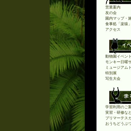
営業案内
友の会
園内マップ・
食事処「楽猿
アクセス
動物園イベン
モンキー日曜
ミュージアム
特別展
写生大会
学習利用のご案
実習・研修な
プリマーテス
おうちどうぶ