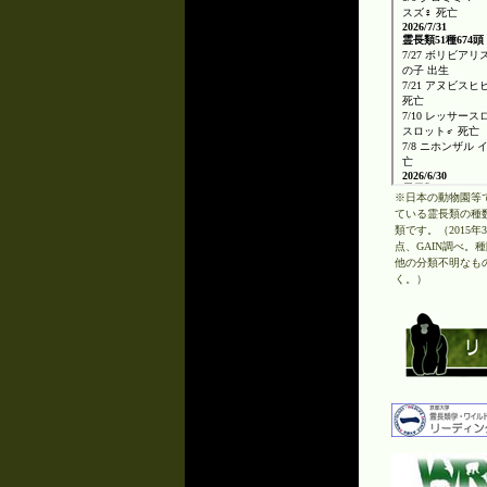
※日本の動物園等
ている霊長類の種数
類です。（2015年
点、GAIN調べ。
他の分類不明なも
く。）