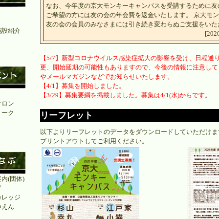
なお、今年度の京大モンキーキャンパスを受講するために友
ご希望の方には友の会の年会費を返金いたします。 京大モ
友の会の会員のみなさまには引き続き変わらぬご支援をいた
施設紹介
[2
」
【5/7】新型コロナウイルス感染症拡大の影響を受け、日程通
更、開始延期の可能性もありますので、今後の情報に注意してく
やメールマガジンなどでお知らせいたします。
【4/1】募集を開始しました。
ト
【3/29】募集要綱を掲載しました。募集は4/1(水)からです。
サロン
トーク
リーフレット
以下よりリーフレットのデータをダウンロードしていただけま
プリントアウトしてご利用ください。
内(団体)
ど
カレッジ
つえん