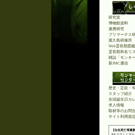
研究室
博物館資料
連携研究
プリマーテス
屋久島研修所
Web霊長類図
霊長類和名リ
雑誌「モンキ
新JMC通信
歴史・定款・
スタッフ紹介
全頭誕生日カ
求人情報
取材等のお問
サイト利用規