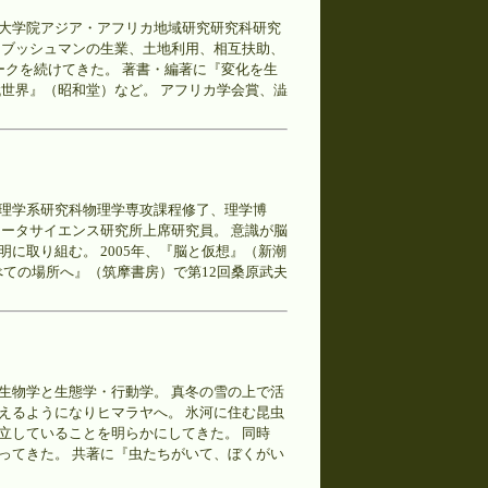
大学院アジア・アフリカ地域研究研究科研究
民ブッシュマンの生業、土地利用、相互扶助、
ークを続けてきた。 著書・編著に『変化を生
世界』（昭和堂）など。 アフリカ学会賞、澁
理学系研究科物理学専攻課程修了、理学博
ータサイエンス研究所上席研究員。 意識が脳
に取り組む。 2005年、『脳と仮想』（新潮
べての場所へ』（筑摩書房）で第12回桑原武夫
生物学と生態学・行動学。 真冬の雪の上で活
えるようになりヒマラヤへ。 氷河に住む昆虫
立していることを明らかにしてきた。 同時
ってきた。 共著に『虫たちがいて、ぼくがい