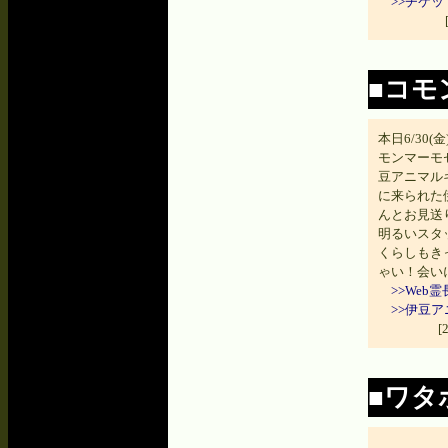
>>チケ
■コモ
本日6/30
モンマーモ
豆アニマル
に来られた
んとお見送
明るいスタ
くらしもき
ゃい！会い
>>We
>>伊豆
[
■ワタ