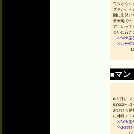
ワタボウシ
ズクが、今日
園に出発い
新天地での
す。いって
会いに行き
>>We
>>浜松
[
■マン
6/5(月)
動物園へ引
おびひろ動
に仲良くく
>>We
>>おび
[