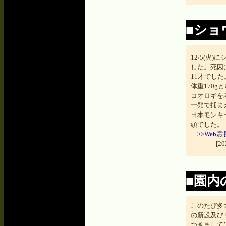
■ショ
12/5(火
した。死因
11才でした
体重170
コオロギを
一発で捕ま
日本モンキ
頭でした。
>>We
[2
■園内
このたび多
の新設及び
つきまして