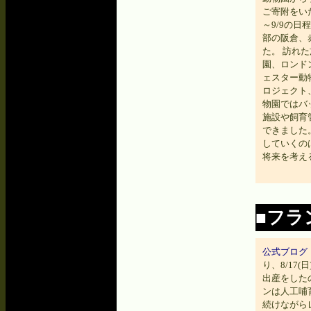
ご寄附をい
～9/9の
部の阪倉、
た。 訪れ
園、ロンド
ェスター動
ロジェクト
物園ではバ
施設や飼育
できました
していくの
将来を考え
■フラ
公式ブログ
り、8/17
出産をした
ンは人工哺
続けながら