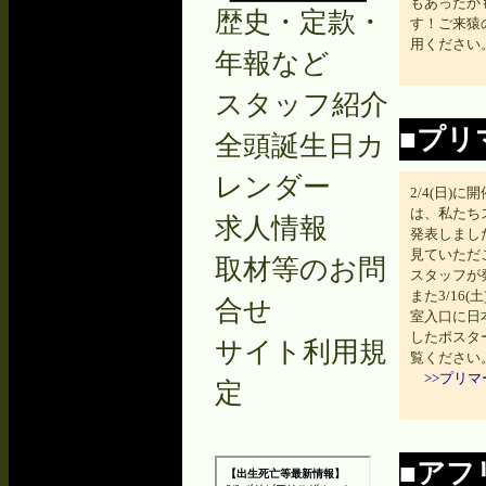
もあったか
歴史・定款・
す！ご来猿
用ください
年報など
スタッフ紹介
■プリ
全頭誕生日カ
レンダー
2/4(日)
は、私たち
求人情報
発表しまし
見ていただ
取材等のお問
スタッフが
また3/16
合せ
室入口に日
したポスタ
サイト利用規
覧ください
>>プリ
定
■アフ