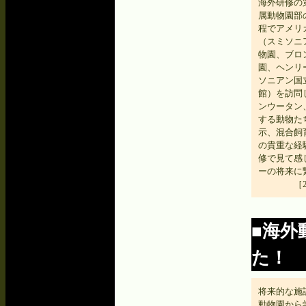
海外研修の
属動物園部の
程でアメリ
（スミソニ
物園、ブロ
園、ヘンリ
ソニアン国
館）を訪問
ンウータン
する動物た
示、混合飼
の貴重な経
修で見て感
ーの将来に
［
■海外
た！
将来的な施
動物園から