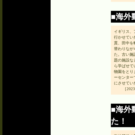
■海外
イギリス、
行かせていた
貫、田中を
替わりなが
た。古い施
題の施設な
ら学ばせて
物園をとり
ーセンター
にさせてい
［202
■海外
た！