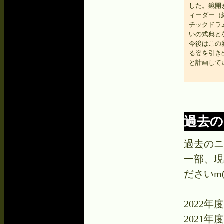
した。鏡開
ィーダー（
チックドラ
いの式典と
今後はこの
る姿を引き
と計画して
過去の
過去のニ
一部、現
ださいm(_
2022
2021