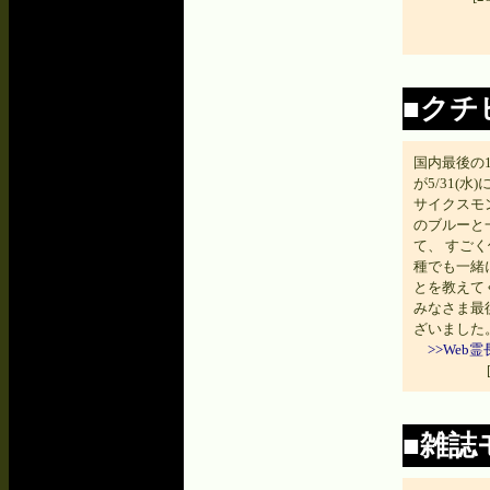
■クチ
国内最後の
が5/31(
サイクスモ
のブルーと
て、 すご
種でも一緒
とを教えて
みなさま最
ざいました
>>We
■雑誌