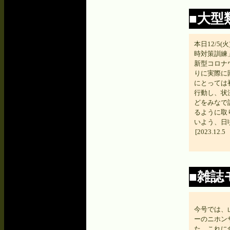
■大型
本日12/5
時対策訓練
新型コロナ
りに実際に
にとっては
行動し、状
どをみなで
るように取
いよう、日
[2023.
■雑誌
今号では、
ーのニホン
た。これに