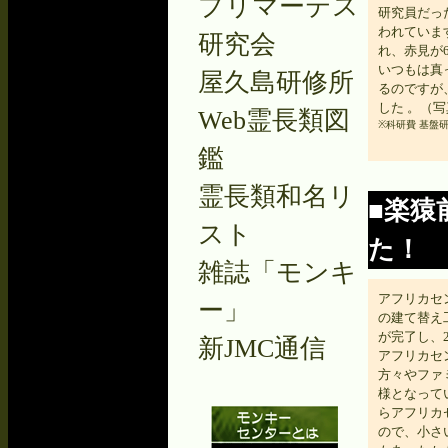
プリマーテス
研究員だっ
われています
研究会
れ、赤見が
いつもは真
屋久島研修所
るのですが
した 。（
Web霊長類図
※科研費 基盤研究
鑑
霊長類和名リ
■楽猿
スト
た！
雑誌「モンキ
アフリカセ
ー」
の建て替え
が完了し、2
新JMC通信
アフリカセ
方々やファ
様となって
らアフリカ
ので、小さ