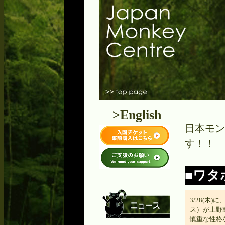
>English
日本モン
す！！
■ワタ
3/28(木
ス）が上野
慎重な性格