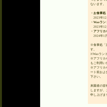
ないます。
・お食事処
2023年12
・Waoラ
2023年12
・アフリカ
2024年1月
※食事処「
す。
※Waoラ
※アフリカ
もご利用い
※アフリカ
ート前およ
下さい。
来園者の皆
しますが、
申し上げま