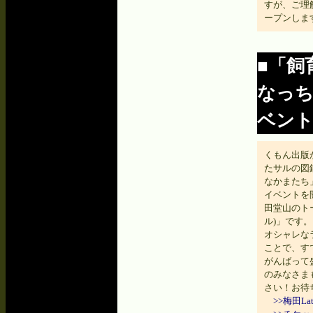
すが、ご理解
ープンしま
■「飼
なっち
ベント
くもん出版
たサルの図
なかまたち」
イベントを
田堂山のトー
ル)」です
オシャレな
ことで、す
がんばって
のみなさま
さい！お待
>>梅田L