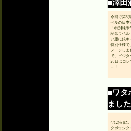
■澤田
今回で第5
ベルの日本
「特別純米
記念ラベル「
い瓶に銀キ
特別仕様で
メージしました。
で、ビジタ
20日はコ
～！
■ワタ
まし
4/12(火
タボウシタ