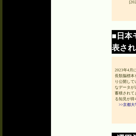
[2
■日本
表さ
2023年
長類脳標本
り公開して
なデータが
蓄積されて
る知見が得
>>京都