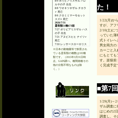
た！
1/22(月
すが、アフ
2/10(土
っていた薄
式トイレへ
男女両方の
※日本の動物園等で飼育され
カーごと入
ている霊長類の種数は102種
にもとても
類です。（2015年3月31日時
す。楽猿前
点、GAIN調べ。種間雑種その
く完成予定
他の分類不明なものは除
く。）
■第7
1/29(月
ザル調査に
はじめの2
調査し、そ