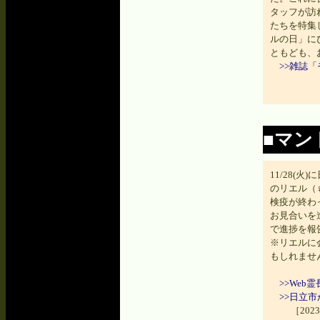
タッフが訪
たちを特集
ルの日」に
ともども、
>>雑誌
■マン
11/28(
のリエル（
検疫が終わ
お見合いを
で進捗を報
※リエルに
もしれませ
>>We
>>日立
［202