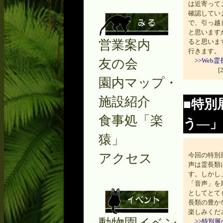
は近寄って
確認してい
で、引っ越
と思います
営業案内
ると思いま
行きます。
友の会
>>We
[
園内マップ・
施設紹介
■特別
食事処「楽
う―」
猿」
アクセス
今回の特別
声は霊長類
す。しかし
「音声」を
としてとて
長類の豊か
楽しみくだ
>>特別