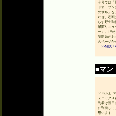
今号では「
ドオープン
のサル」を
わせ、巻頭
らす野生動
紙面リニュ
ー」。1号
読開始がお
のページか
>>雑誌
■マン
5/30(火
ェニックス
到着は翌日
に到着して
思います。