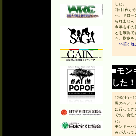
した。
2日目夜か
へ。ドロー
られません
今年も冬の
とを確認で
も、樹皮を
>>笹ヶ
■モン
した！
12/9(土)
導のもと、
に行ってき
での、食性
た。
モンキーバ
みが入って