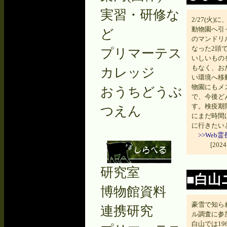
実習・研修な
2/27(火
動物園へ引
ど
のマンドリ
なった2頭
プリマーテス
いしいもの
もなく、お
カレッジ
い環境へ移
物園にもメ
おうちどうぶ
で、今後ど
す。検疫期
つえん
にまだ時間
に行きたい
>>We
[20
研究室
■白山
博物館資料
豪雪で知ら
連携研究
ル調査に参
白山では1