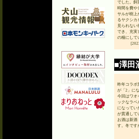
でした。飼
時間を費や
サルが樹上
るヤクシカ
見られない
でき、充実
の糧にして
[2
■澤田
昨年コラボ第４
が「2」に
今回はワオ
ックなラベ
になってい
が貫通して
お酒は新酒
す。冬です