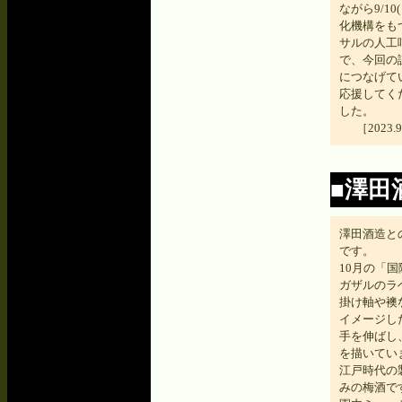
ながら9/1
化機構をも
サルの人工
で、今回の
につなげて
応援してく
した。
［202
■澤田
澤田酒造と
です。
10月の「
ガザルのラ
掛け軸や襖
イメージし
手を伸ばし
を描いてい
江戸時代の
みの梅酒で