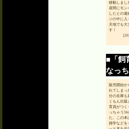
移動しまし
昼間にモン
したとの連
ジの中に入
天地でも大
す！
[2
■「飼
なっち
販売開始か
れてしまっ
分の在庫も
くもん出版
育員がつく
っちゃう5
た。この本
雑学などを
っと本を片