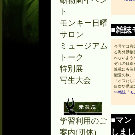
動物園イベン
ト
モンキー日曜
■雑誌
サロン
ミュージアム
今号では巻
る海外動物
トーク
れないよう
ぞれの目線
特別展
連載にも注
能登の旅。
写生大会
「オスたち
目次や購読
>>雑誌「
■マン
学習利用のご
しま
案内(団体)