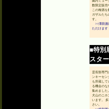
園内ミュー
数限定販売
この梅酒を
ガザルたち
す。
>>澤田
ただけます
■特別
スタ
霊長類専門
ンキーセン
も所蔵して
る機会のな
集めました
犬山のニホ
います。 
さい。