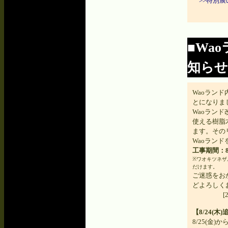
>>特別
■Wa
知らせ
Waoラン
とになりま
Waoラン
使える樹脂
ます。その
Waoラン
工事期間：8/2
※ワオキツネザ
だけます。
ご迷惑をお
どよろしく
[
【8/24
8/25(金