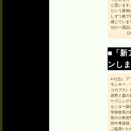
と思います
という異例
しずつ巷で
感じていま
ぜひ一度読
[
■「新
ンし
4/1(土)
モンキー、
コロブス）
原野と森の
ープニング
センター親
学校校長の
長の小島智
田中孝昌様
ご臨席いた