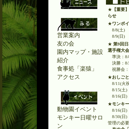
★
【重要】
らせ
★
ワンポ
8/8(土
営業案内
8/9(日
友の会
★
第9回
選手権大会 
園内マップ・施設
準決：8/8(
紹介
決勝：8/2
食事処「楽猿」
祝勝会：8/
アクセス
★
おしご
8/11(火
8/15(土
8/16(
★
モンキ
動物園イベント
8/16(
モンキー日曜サロ
8/30(
管理の必
ン