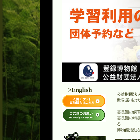
>English
公益財団法
世界屈指の
霊長類の飼育
霊長類の特
る
博物館活動