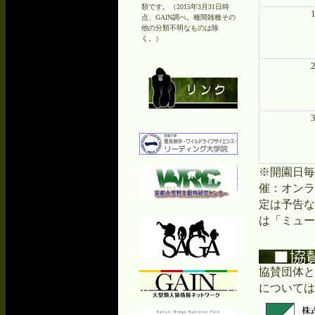
類です。（2015年3月31日時
点、GAIN調べ。種間雑種その
他の分類不明なものは除
く。）
※開園日毎
催：オン
定は予告な
は「ミュー
協賛団体と
については