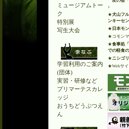
友の会
ミュージアムトー
♪
ク
★
犬山フル
ンキーセ
特別展
★
日本モ
写生大会
★コモン
★
食事処「
での軽食
★
ニシゴリ
学習利用のご案内
★Webサ
(団体)
実習・研修など
プリマーテスカレ
ッジ
おうちどうぶつえ
ん