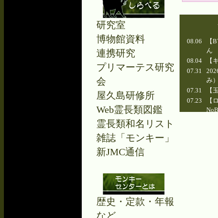
研究室
博物館資料
08.06
【
ん
連携研究
08.04
【
プリマーテス研究
07.31
20
会
み
07.31
【
屋久島研修所
07.23
【
Web霊長類図鑑
No
07.23
【ア
霊長類和名リスト
07.21
【ア
雑誌「モンキー」
07.18
【
新JMC通信
07.17
【Y
07.15
【
ん
歴史・定款・年報
など