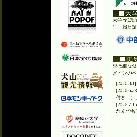
大学等賛助
証・職員証
※微細な修
メインのペ
[2026.8.1
[2026.6.2
付き！）
[2026.
なんでも
た。
[2026
～感謝を